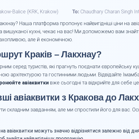
 Krakow-Balice (KRK, Krakow)
To:
Chaudhary Charan Singh Int
кхнау? Наша платформа пропонує найвигідніші ціни на аві
 та вишуканої кухні, чекає на вас! Ми допоможемо вам знай
ахопливою, але й економічною.
шрут Краків – Лакхнау?
ним серед туристів, які прагнуть поєднати європейську кул
льною архітектурою та гостинними людьми. Відвідайте Імамб
ронюйте авіаквитки
вже сьогодні та відкрийте для себе ц
ші авіаквитки з Кракова до Лак
и складним завданням, але ми спростили його для вас. Ос
на авіаквитки можуть значно відрізнятися залежно від дня
щоб знайти найвигіднішу пропозицію.