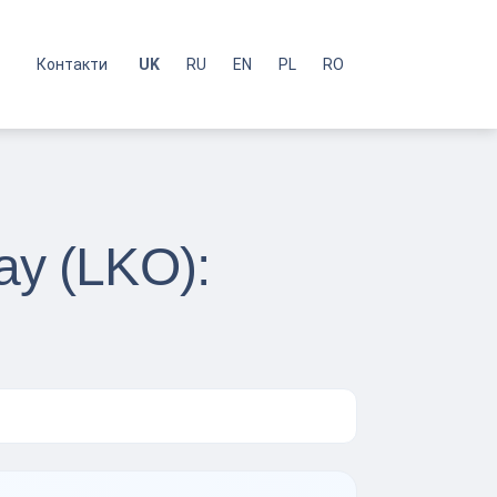
с
Контакти
UK
RU
EN
PL
RO
ау (LKO):