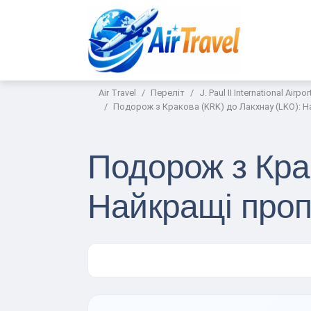
Air Travel
Переліт
J. Paul II International Airp
Подорож з Кракова (KRK) до Лакхнау (LKO): Н
Подорож з Кра
Найкращі пропо