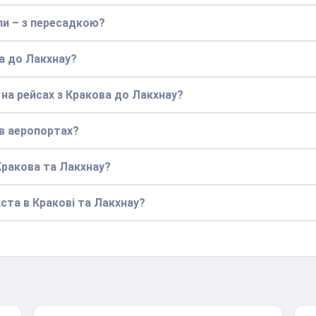
ли – з пересадкою?
а до Лакхнау?
на рейсах з Кракова до Лакхнау?
в аеропортах?
Кракова та Лакхнау?
ста в Кракові та Лакхнау?