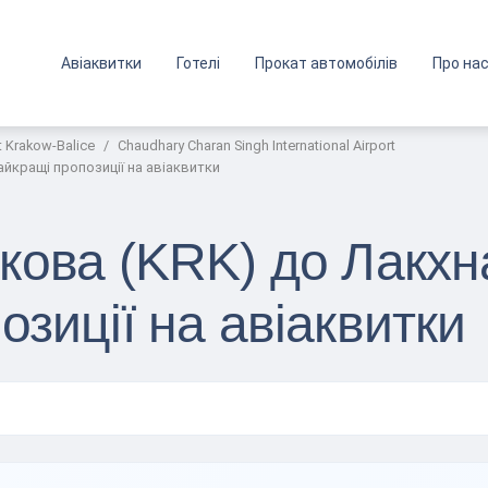
Авіаквитки
Готелі
Прокат автомобілів
Про на
ort Krakow-Balice
Chaudhary Charan Singh International Airport
айкращі пропозиції на авіаквитки
кова (KRK) до Лакхн
зиції на авіаквитки