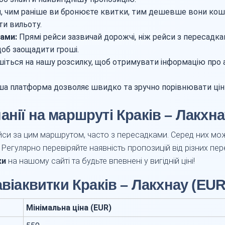
, чим раніше ви бронюєте квитки, тим дешевше вони кош
ти вильоту.
ками:
Прямі рейси зазвичай дорожчі, ніж рейси з пересадка
щоб заощадити гроші.
іться на нашу розсилку, щоб отримувати інформацію про акц
а платформа дозволяє швидко та зручно порівнювати ціни 
анії на маршруті Краків – Лакхна
си за цим маршрутом, часто з пересадками. Серед них можна
. Регулярно перевіряйте наявність пропозицій від різних пе
ки
на нашому сайті та будьте впевнені у вигідній ціні!
авіаквитки Краків – Лакхнау (EUR
Мінімальна ціна (EUR)