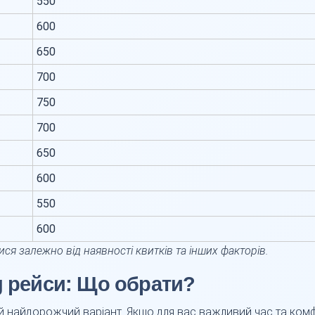
550
600
650
700
750
700
650
600
550
600
ися залежно від наявності квитків та інших факторів.
g рейси: Що обрати?
 й найдорожчий варіант. Якщо для вас важливий час та комф