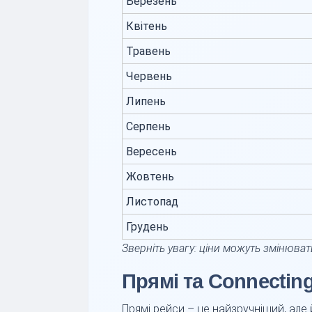
Березень
Квітень
Травень
Червень
Липень
Серпень
Вересень
Жовтень
Листопад
Грудень
Зверніть увагу: ціни можуть змінюват
Прямі та Connectin
Прямі рейси – це найзручніший, але