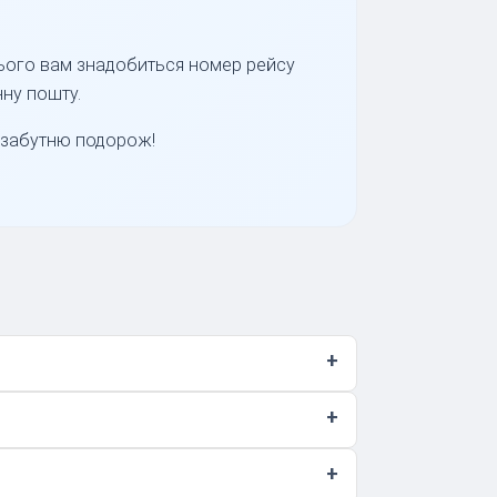
 цього вам знадобиться номер рейсу
нну пошту.
езабутню подорож!