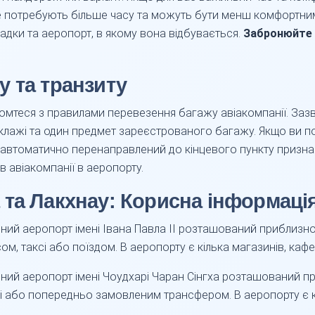
 потребують більше часу та можуть бути менш комфортним
садки та аеропорт, в якому вона відбувається.
Забронюйте 
 та транзиту
мтеся з правилами перевезення багажу авіакомпанії. Зазв
клажі та один предмет зареєстрованого багажу. Якщо ви 
автоматично перенаправлений до кінцевого пункту признач
в авіакомпанії в аеропорту.
та Лакхнау: Корисна інформаці
ий аеропорт імені Івана Павла II розташований приблизно в
, таксі або поїздом. В аеропорту є кілька магазинів, кафе
ий аеропорт імені Чоудхарі Чаран Сінгха розташований при
і або попередньо замовленим трансфером. В аеропорту є кі