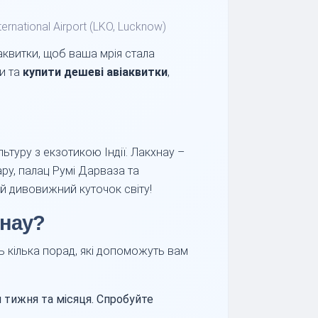
ernational Airport (LKO, Lucknow)
аквитки, щоб ваша мрія стала
ти та
купити дешеві авіаквитки
,
ьтуру з екзотикою Індії. Лакхнау –
ару, палац Румі Дарваза та
ей дивовижний куточок світу!
хнау?
ь кілька порад, які допоможуть вам
 тижня та місяця. Спробуйте