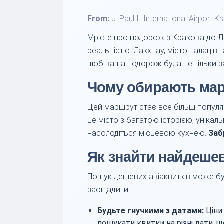
From:
J. Paul II International Airport
Мрієте про подорож з Кракова до Ла
реальністю. Лакхнау, місто палаців
щоб ваша подорож була не тільки з
Чому обирають мар
Цей маршрут стає все більш популяр
це місто з багатою історією, уніка
насолодіться місцевою кухнею.
Заб
Як знайти найдешев
Пошук дешевих авіаквитків може бут
заощадити:
Будьте гнучкими з датами:
Ціни 
пошукати квитки на різні дати, 