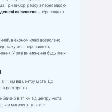
и. При виборі рейсу з пересадкою
дешеві авіаквитки
з пересадкою
ичай, в економ-класі дозволено
подорожуєте з пересадкою,
ення. У разі виникнення будь-яких
я
 11 км від центру міста. До
 та ресторанів.
близно в 14 км від центру міста.
лька магазинів та кафе.