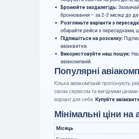
Бронюйте заздалегідь:
Зазвичай
бронювання – за 2-3 місяці до да
Розгляньте варіанти з пересад
обирайте рейси з пересадками, 
Підпишіться на розсилку:
Підпиш
авіаквитки.
Використовуйте наш пошук:
Наш
авіакомпаній.
Популярні авіакомп
Кілька авіакомпаній пропонують рей
своїм сервісом та вигідними цінами
варіант для себе.
Купуйте авіаквит
Мінімальні ціни на 
Місяць