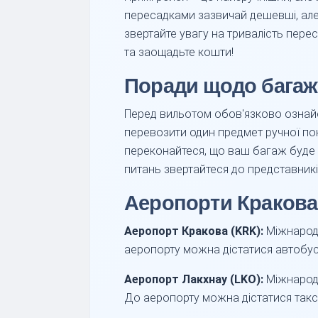
пересадками зазвичай дешевші, але
звертайте увагу на тривалість пере
та заощадьте кошти!
Поради щодо багажу
Перед вильотом обов'язково ознайо
перевозити один предмет ручної по
переконайтеся, що ваш багаж буде 
питань звертайтеся до представникі
Аеропорти Кракова 
Аеропорт Кракова (KRK):
Міжнародн
аеропорту можна дістатися автобусом
Аеропорт Лакхнау (LKO):
Міжнародн
До аеропорту можна дістатися такс