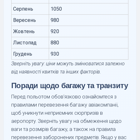
Серпень
1050
Вересень
980
Жовтень
920
Листопад
880
Грудень
930
Зверніть увагу: ціни можуть змінюватися залежно
від наявності квитків та інших факторів.
Поради щодо багажу та транзиту
Перед польотом обов'язково ознайомтеся з
правилами перевезення багажу авіакомпанії,
щоб уникнути неприємних сюрпризів в
аеропорту. Зверніть увагу на обмеження щодо
ваги та розмірів багажу, а також на правила
перевезення заборонених предметів. Якщо у вас