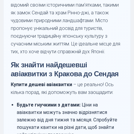
відомий своїми історичними пам'ятками, такими
як замок Сендай та храм Рінно-джі, а також
чудовими природними ландшафтами. Місто
пропонує унікальний досвід для туристів,
поєднуючи традиційну японську культуру з
сучасним міським життям. Це ідеальне місце для
тих, хто хоче відчути справжній дух Японії.
Як знайти найдешевші
авіаквитки з Кракова до Сендая
Купити дешеві авіаквитки
– це реально! Ось
кілька порад, які допоможуть вам заощадити:
Будьте гнучкими з датами:
Ціни на
авіаквитки можуть значно відрізнятися
залежно від дня тижня та місяця. Спробуйте
пошукати квитки на різні дати, щоб знайти