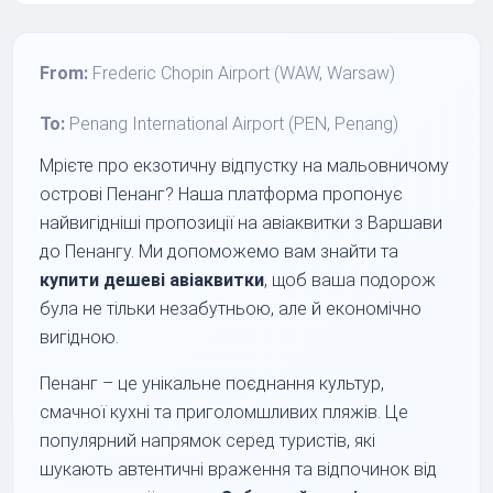
From:
Frederic Chopin Airport (WAW, Warsaw)
To:
Penang International Airport (PEN, Penang)
Мрієте про екзотичну відпустку на мальовничому
острові Пенанг? Наша платформа пропонує
найвигідніші пропозиції на авіаквитки з Варшави
до Пенангу. Ми допоможемо вам знайти та
купити дешеві авіаквитки
, щоб ваша подорож
була не тільки незабутньою, але й економічно
вигідною.
Пенанг – це унікальне поєднання культур,
смачної кухні та приголомшливих пляжів. Це
популярний напрямок серед туристів, які
шукають автентичні враження та відпочинок від