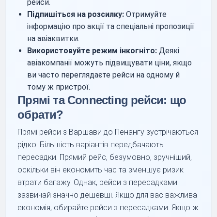
рейси.
Підпишіться на розсилку:
Отримуйте
інформацію про акції та спеціальні пропозиції
на авіаквитки.
Використовуйте режим інкогніто:
Деякі
авіакомпанії можуть підвищувати ціни, якщо
ви часто переглядаєте рейси на одному й
тому ж пристрої.
Прямі та Connecting рейси: що
обрати?
Прямі рейси з Варшави до Пенангу зустрічаються
рідко. Більшість варіантів передбачають
пересадки. Прямий рейс, безумовно, зручніший,
оскільки він економить час та зменшує ризик
втрати багажу. Однак, рейси з пересадками
зазвичай значно дешевші. Якщо для вас важлива
економія, обирайте рейси з пересадками. Якщо ж