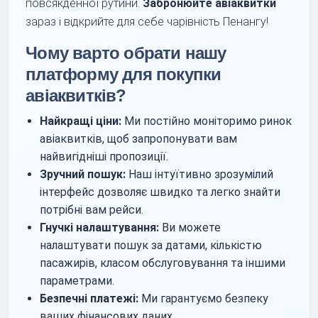
повсякденної рутини.
Забронюйте авіаквитки
зараз і відкрийте для себе чарівність Пенангу!
Чому варто обрати нашу
платформу для покупки
авіаквитків?
Найкращі ціни:
Ми постійно моніторимо ринок
авіаквитків, щоб запропонувати вам
найвигідніші пропозиції.
Зручний пошук:
Наш інтуїтивно зрозумілий
інтерфейс дозволяє швидко та легко знайти
потрібні вам рейси.
Гнучкі налаштування:
Ви можете
налаштувати пошук за датами, кількістю
пасажирів, класом обслуговування та іншими
параметрами.
Безпечні платежі:
Ми гарантуємо безпеку
ваших фінансових даних.