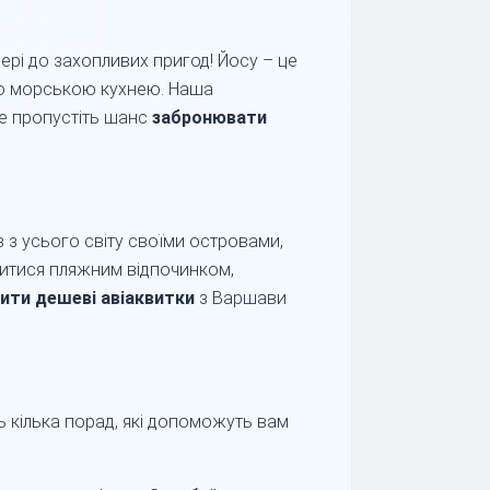
рі до захопливих пригод! Йосу – це
ою морською кухнею. Наша
Не пропустіть шанс
забронювати
в з усього світу своїми островами,
итися пляжним відпочинком,
ити дешеві авіаквитки
з Варшави
 кілька порад, які допоможуть вам