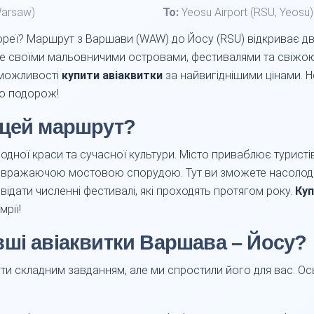
Warsaw)
To:
Yeosu Airport (RSU, Yeosu)
реї? Маршрут з Варшави (WAW) до Йосу (RSU) відкриває две
ме своїми мальовничими островами, фестивалями та свіж
 можливості
купити авіаквитки
за найвигіднішими цінами. 
ю подорож!
 цей маршрут?
одної краси та сучасної культури. Місто приваблює туристі
су вражаючою мостовою спорудою. Тут ви зможете насолод
двідати численні фестивалі, які проходять протягом року.
Куп
рії!
ші авіаквитки Варшава – Йосу?
и складним завданням, але ми спростили його для вас. Ось