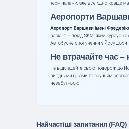
терміналами, але все одно краще ма
Аеропорти Варшави 
Аеропорт Варшави імені Фредерік
варіант – поїзд SKM, який курсує ко
Автобусне сполучення з Йосу досить
Не втрачайте час –
Не відкладайте свою подорож до Йо
вигідними цінами та зручним серві
незабутньою!
Найчастіші запитання (FAQ)