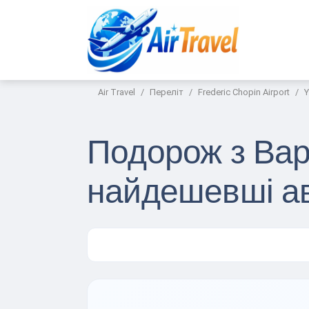
Air Travel
Переліт
Frederic Chopin Airport
Y
Подорож з Вар
найдешевші ав