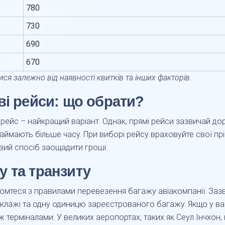
780
730
690
670
ися залежно від наявності квитків та інших факторів.
ві рейси: що обрати?
рейс – найкращий варіант. Однак, прямі рейси зазвичай д
аймають більше часу. При виборі рейсу враховуйте свої пр
вий спосіб заощадити гроші.
 та транзиту
мтеся з правилами перевезення багажу авіакомпанії. Зазв
клажі та одну одиницю зареєстрованого багажу. Якщо у ва
ж терміналами. У великих аеропортах, таких як Сеул Інчхон,