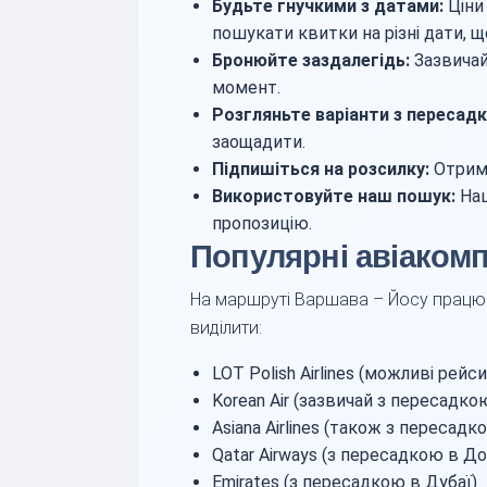
Будьте гнучкими з датами:
Ціни 
пошукати квитки на різні дати, 
Бронюйте заздалегідь:
Зазвича
момент.
Розгляньте варіанти з пересад
заощадити.
Підпишіться на розсилку:
Отриму
Використовуйте наш пошук:
Наш
пропозицію.
Популярні авіакомп
На маршруті Варшава – Йосу працюют
виділити:
LOT Polish Airlines (можливі рейс
Korean Air (зазвичай з пересадкою
Asiana Airlines (також з пересадк
Qatar Airways (з пересадкою в До
Emirates (з пересадкою в Дубаї)