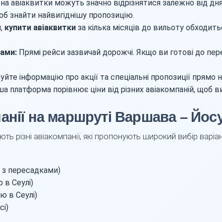
на авіаквитки можуть значно відрізнятися залежно від дня
щоб знайти найвигіднішу пропозицію.
й,
купити авіаквитки
за кілька місяців до вильоту обходить
ками:
Прямі рейси зазвичай дорожчі. Якщо ви готові до пе
йте інформацію про акції та спеціальні пропозиції прямо 
а платформа порівнює ціни від різних авіакомпаній, щоб 
анії на маршруті Варшава – Йос
ь різні авіакомпанії, які пропонують широкий вибір варіа
и з пересадками)
 в Сеулі)
ою в Сеулі)
сі)