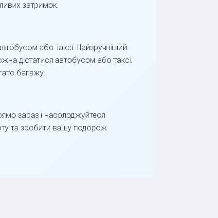
ливих затримок.
автобусом або таксі. Найзручніший
жна дістатися автобусом або таксі.
гато багажу.
!
рямо зараз і насолоджуйтеся
оту та зробити вашу подорож