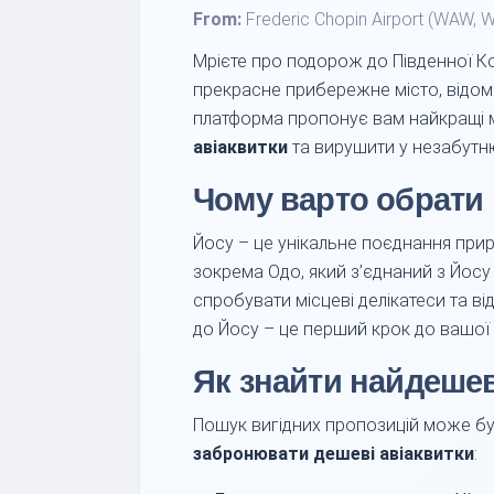
From:
Frederic Chopin Airport (WAW, 
Мрієте про подорож до Південної Ко
прекрасне прибережне місто, відо
платформа пропонує вам найкращі
авіаквитки
та вирушити у незабутн
Чому варто обрати
Йосу – це унікальне поєднання прир
зокрема Одо, який з’єднаний з Йо
спробувати місцеві делікатеси та ві
до Йосу – це перший крок до вашої м
Як знайти найдешев
Пошук вигідних пропозицій може бут
забронювати дешеві авіаквитки
: