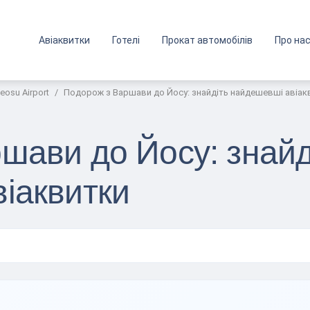
Авіаквитки
Готелі
Прокат автомобілів
Про на
eosu Airport
Подорож з Варшави до Йосу: знайдіть найдешевші авіак
шави до Йосу: знайд
іаквитки