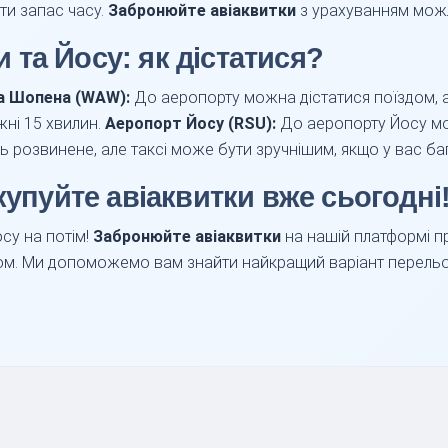
ти запас часу.
Забронюйте авіаквитки
з урахуванням мож
та Йосу: як дістатися?
а Шопена (WAW):
До аеропорту можна дістатися поїздом, 
жні 15 хвилин.
Аеропорт Йосу (RSU):
До аеропорту Йосу мо
 розвинене, але таксі може бути зручнішим, якщо у вас ба
купуйте авіаквитки
вже сьогодні
су на потім!
Забронюйте авіаквитки
на нашій платформі п
сом. Ми допоможемо вам знайти найкращий варіант перель