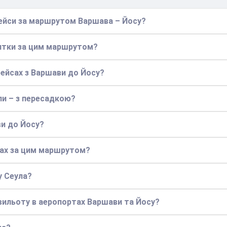
рейси за маршрутом Варшава – Йосу?
витки за цим маршрутом?
рейсах з Варшави до Йосу?
ли – з пересадкою?
ви до Йосу?
сах за цим маршрутом?
у Сеула?
/вильоту в аеропортах Варшави та Йосу?