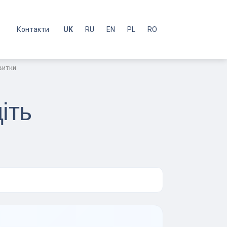
с
Контакти
UK
RU
EN
PL
RO
витки
іть