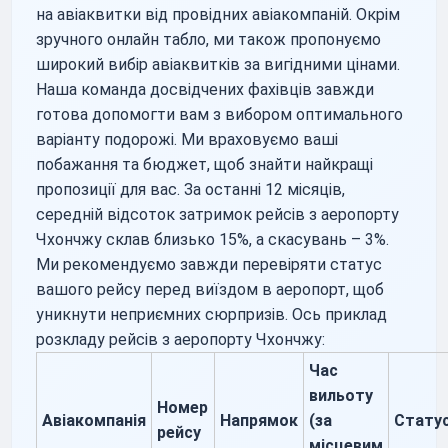
на авіаквитки від провідних авіакомпаній. Окрім
зручного онлайн табло, ми також пропонуємо
широкий вибір авіаквитків за вигідними цінами.
Наша команда досвідчених фахівців завжди
готова допомогти вам з вибором оптимального
варіанту подорожі. Ми враховуємо ваші
побажання та бюджет, щоб знайти найкращі
пропозиції для вас. За останні 12 місяців,
середній відсоток затримок рейсів з аеропорту
Чхончжу склав близько 15%, а скасувань – 3%.
Ми рекомендуємо завжди перевіряти статус
вашого рейсу перед виїздом в аеропорт, щоб
уникнути неприємних сюрпризів. Ось приклад
розкладу рейсів з аеропорту Чхончжу:
Час
вильоту
Номер
Авіакомпанія
Напрямок
(за
Стату
рейсу
місцевим