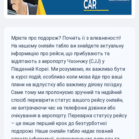
Мрієте про подорож? Почніть її з впевненості!
На нашому онлайн табло ви знайдете актуальну
інформацію про рейси, що прибувають та
відлітають з аеропорту Чхончжу (CJJ) у
Південній Кореї. Ми розуміємо, як важливо бути
в курсі подій, особливо коли мова йде про ваші
плани на відпустку або важливу ділову поїздку.
Саме тому ми пропонуємо зручний та надійний
спосіб перевірити статус вашого рейсу онлайн,
не витрачаючи час на телефонні дзвінки або
очікування в аеропорту. Перевірка статусу рейсу
– це лише перший крок до безтурботної
подорожі. Наше онлайн табло надає повний
спектр інформації, включаючи час вильоту та