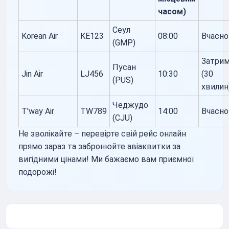
часом)
Сеул
Korean Air
KE123
08:00
Вчасно
(GMP)
Затри
Пусан
Jin Air
LJ456
10:30
(30
(PUS)
хвилин
Чеджудо
T'way Air
TW789
14:00
Вчасно
(CJU)
Не зволікайте – перевірте свій рейс онлайн
прямо зараз та забронюйте авіаквитки за
вигідними цінами! Ми бажаємо вам приємної
подорожі!