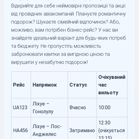
Відкрийте для себе неймовірні пропозиції та акції
від провідних авіакомпаній. Плануєте романтичну
подорож? Шукаєте сімейний відпочинок? Або,
можливо, вам потрібен бізнес-рейс? У нас ви
знайдете ідеальний варіант для будь-яких потреб
та бюджету. Не пропустіть можливість
забронювати квитки за вигідною ціною та
вирушити у незабутню подорож!
Очікуваний
Рейс
Напрямок
Статус
час
вильоту
Ліхуе –
UA123
Вчасно
10:00
Гонолулу
12:30
Ліхуе – Лос-
HA456
Затримано
(очікується
Анджелес
13:15)