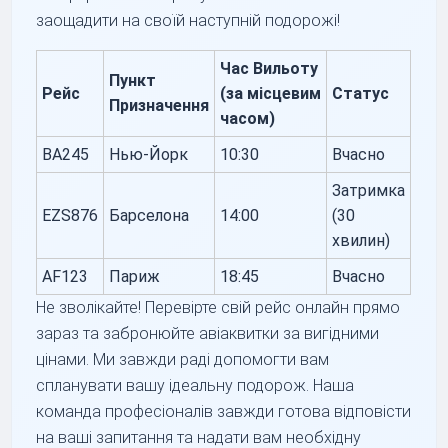
заощадити на своїй наступній подорожі!
Час Вильоту
Пункт
Рейс
(за місцевим
Статус
Призначення
часом)
BA245
Нью-Йорк
10:30
Вчасно
Затримка
EZS876
Барселона
14:00
(30
хвилин)
AF123
Париж
18:45
Вчасно
Не зволікайте! Перевірте свій рейс онлайн прямо
зараз та забронюйте авіаквитки за вигідними
цінами. Ми завжди раді допомогти вам
спланувати вашу ідеальну подорож. Наша
команда професіоналів завжди готова відповісти
на ваші запитання та надати вам необхідну