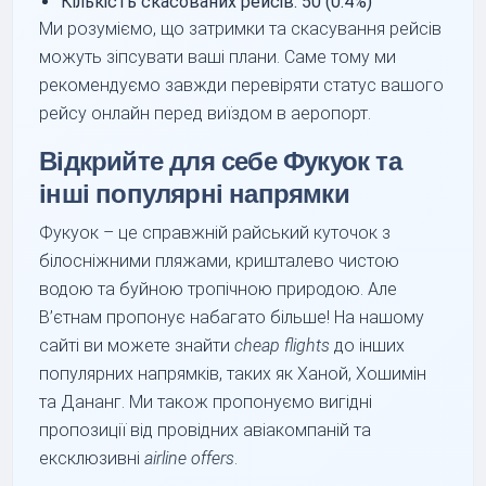
Кількість скасованих рейсів: 50 (0.4%)
Ми розуміємо, що затримки та скасування рейсів
можуть зіпсувати ваші плани. Саме тому ми
рекомендуємо завжди перевіряти статус вашого
рейсу онлайн перед виїздом в аеропорт.
Відкрийте для себе Фукуок та
інші популярні напрямки
Фукуок – це справжній райський куточок з
білосніжними пляжами, кришталево чистою
водою та буйною тропічною природою. Але
В’єтнам пропонує набагато більше! На нашому
сайті ви можете знайти
cheap flights
до інших
популярних напрямків, таких як Ханой, Хошимін
та Дананг. Ми також пропонуємо вигідні
пропозиції від провідних авіакомпаній та
ексклюзивні
airline offers
.