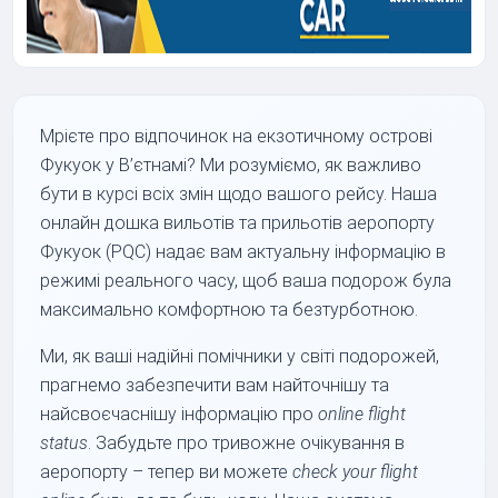
Мрієте про відпочинок на екзотичному острові
Фукуок у В’єтнамі? Ми розуміємо, як важливо
бути в курсі всіх змін щодо вашого рейсу. Наша
онлайн дошка вильотів та прильотів аеропорту
Фукуок (PQC) надає вам актуальну інформацію в
режимі реального часу, щоб ваша подорож була
максимально комфортною та безтурботною.
Ми, як ваші надійні помічники у світі подорожей,
прагнемо забезпечити вам найточнішу та
найсвоєчаснішу інформацію про
online flight
status
. Забудьте про тривожне очікування в
аеропорту – тепер ви можете
check your flight