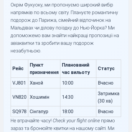
Окрім Фукуоку, ми пропонуємо широкий вибір
напрямків по всьому світу. Плануєте романтичну
подорож до Парижа, сімейний відпочинок на
Мальдівах чи ділову поїздку до Нью-Йорка? Ми
допоможемо вам знайти найкращі пропозиції на
авіаквитки та зробити вашу подорож
незабутньою.
Пункт
Планований
Рейс
Статус
призначення
час вильоту
VJ801
Ханой
10:00
Вчасно
Затримка
VN820
Хошимін
14:30
(30 хв)
SQ978
Сінгапур
18:00
Вчасно
Не втрачайте часу!
Check your flight online
прямо
зараз та бронюйте квитки на нашому сайті. Ми