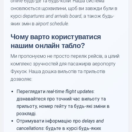
online
будь-де та будь-коли. Наша система
оновлюється щохвилини, щоб ви завжди були в
курсі
departures and arrivals board
, а також будь-
яких змін в
airport schedule
.
Чому варто користуватися
нашим онлайн табло?
Ми пропонуємо не просто перелік рейсів, а цілий
комплекс зручностей для пасажирів аеропорту
Фукуок. Наша дошка вильотів та прильотів
дозволяє:
Переглядати
real-time flight updates
:
дізнавайтеся про точний час вильоту та
прильоту, номер гейту та будь-які зміни в
розкладі.
Отримувати інформацію про
delays and
cancellations
: будьте в курсі будь-яких