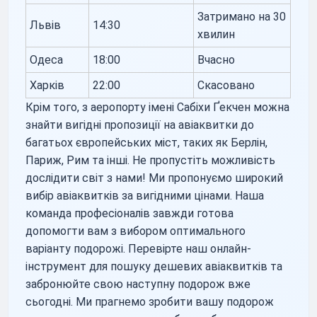
Затримано на 30
Львів
14:30
хвилин
Одеса
18:00
Вчасно
Харків
22:00
Скасовано
Крім того, з аеропорту імені Сабіхи Ґекчен можна
знайти вигідні пропозиції на авіаквитки до
багатьох європейських міст, таких як Берлін,
Париж, Рим та інші. Не пропустіть можливість
дослідити світ з нами! Ми пропонуємо широкий
вибір авіаквитків за вигідними цінами. Наша
команда професіоналів завжди готова
допомогти вам з вибором оптимального
варіанту подорожі. Перевірте наш онлайн-
інструмент для пошуку дешевих авіаквитків та
забронюйте свою наступну подорож вже
сьогодні. Ми прагнемо зробити вашу подорож