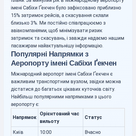
плани. За минулий рік в Міжнародному аеропорту
імені Сабіхи Ґекчен було зафіксовано приблизно
15% затримок рейсів, а скасування склали
близько 3%. Ми постійно співпрацюємо з
авіакомпаніями, щоб мінімізувати ризик
затримок та скасувань, і завжди надаємо нашим
пасажирам найактуальнішу інформацію.
Популярні Напрямки з
Аеропорту імені Сабіхи Ґекчен
Міжнародний аеропорт імені Сабіхи Ґекчен є
важливим транспортним вузлом, звідки можна
дістатися до багатьох цікавих куточків світу.
Найбільш популярними напрямками з цього
аеропорту є:
Орієнтовний час
Напрямок
Статус
вильоту
Київ
10:00
Вчасно