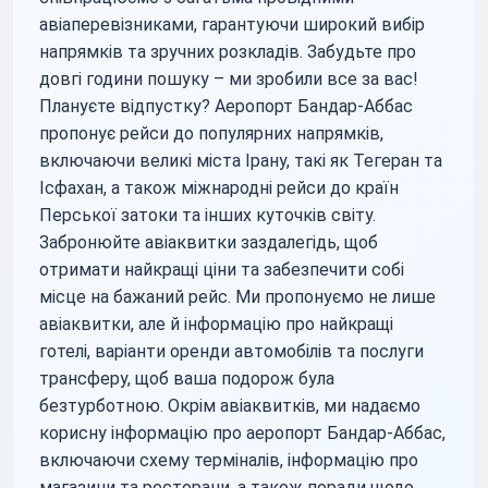
авіаперевізниками, гарантуючи широкий вибір
напрямків та зручних розкладів. Забудьте про
довгі години пошуку – ми зробили все за вас!
Плануєте відпустку? Аеропорт Бандар-Аббас
пропонує рейси до популярних напрямків,
включаючи великі міста Ірану, такі як Тегеран та
Ісфахан, а також міжнародні рейси до країн
Перської затоки та інших куточків світу.
Забронюйте авіаквитки заздалегідь, щоб
отримати найкращі ціни та забезпечити собі
місце на бажаний рейс. Ми пропонуємо не лише
авіаквитки, але й інформацію про найкращі
готелі, варіанти оренди автомобілів та послуги
трансферу, щоб ваша подорож була
безтурботною. Окрім авіаквитків, ми надаємо
корисну інформацію про аеропорт Бандар-Аббас,
включаючи схему терміналів, інформацію про
магазини та ресторани, а також поради щодо