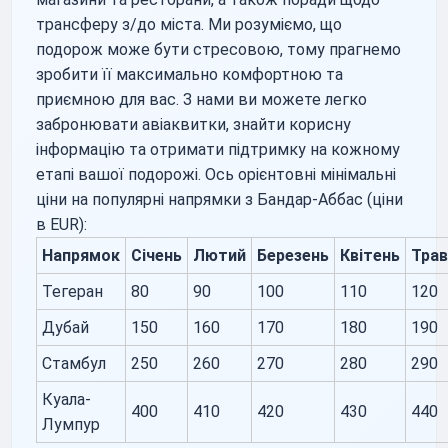
трансферу з/до міста. Ми розуміємо, що
подорож може бути стресовою, тому прагнемо
зробити її максимально комфортною та
приємною для вас. З нами ви можете легко
забронювати авіаквитки, знайти корисну
інформацію та отримати підтримку на кожному
етапі вашої подорожі. Ось орієнтовні мінімальні
ціни на популярні напрямки з Бандар-Аббас (ціни
в EUR):
Напрямок
Січень
Лютий
Березень
Квітень
Трав
Тегеран
80
90
100
110
120
Дубай
150
160
170
180
190
Стамбул
250
260
270
280
290
Куала-
400
410
420
430
440
Лумпур