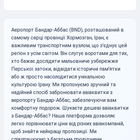
Аеропорт Бандар-Аббас (BND), розташований в
самому серці провінції Хормозган, Іран, є
важливим транспортним вузлом, що з'єднує цей
регіон з усім світом. Він слугує воротами для тих,
хто бажає дослідити мальовниче узбережжя
Перської затоки, відвідати історичні пам'ятки
або ж просто насолодитися унікальною
культурою Ірану. Ми пропонуємо зручний та
надійний спосіб забронювати авіаквитки з
аеропорту Бандар-Аббас, забезпечуючи вам
комфортну подорож. Шукаєте дешеві авіаквитки
з Бандар-Аббас? Наша платформа дозволяє
легко порівнювати ціни від різних авіакомпаній,
щоб знайти найкращі пропозиції. Ми
співпрацюємо з багатьма провідними