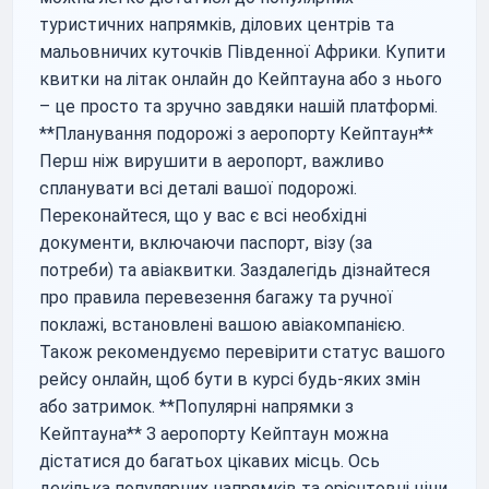
туристичних напрямків, ділових центрів та
мальовничих куточків Південної Африки. Купити
квитки на літак онлайн до Кейптауна або з нього
– це просто та зручно завдяки нашій платформі.
**Планування подорожі з аеропорту Кейптаун**
Перш ніж вирушити в аеропорт, важливо
спланувати всі деталі вашої подорожі.
Переконайтеся, що у вас є всі необхідні
документи, включаючи паспорт, візу (за
потреби) та авіаквитки. Заздалегідь дізнайтеся
про правила перевезення багажу та ручної
поклажі, встановлені вашою авіакомпанією.
Також рекомендуємо перевірити статус вашого
рейсу онлайн, щоб бути в курсі будь-яких змін
або затримок. **Популярні напрямки з
Кейптауна** З аеропорту Кейптаун можна
дістатися до багатьох цікавих місць. Ось
декілька популярних напрямків та орієнтовні ціни