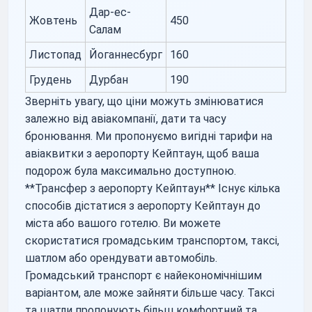
Дар-ес-
Жовтень
450
Салам
Листопад
Йоганнесбург
160
Грудень
Дурбан
190
Зверніть увагу, що ціни можуть змінюватися
залежно від авіакомпанії, дати та часу
бронювання. Ми пропонуємо вигідні тарифи на
авіаквитки з аеропорту Кейптаун, щоб ваша
подорож була максимально доступною.
**Трансфер з аеропорту Кейптаун** Існує кілька
способів дістатися з аеропорту Кейптаун до
міста або вашого готелю. Ви можете
скористатися громадським транспортом, таксі,
шатлом або орендувати автомобіль.
Громадський транспорт є найекономічнішим
варіантом, але може зайняти більше часу. Таксі
та шатли пропонують більш комфортний та