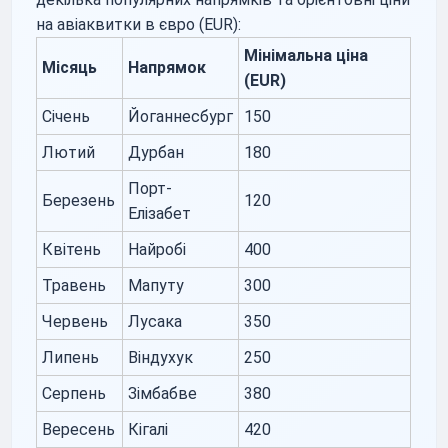
на авіаквитки в євро (EUR):
Мінімальна ціна
Місяць
Напрямок
(EUR)
Січень
Йоганнесбург
150
Лютий
Дурбан
180
Порт-
Березень
120
Елізабет
Квітень
Найробі
400
Травень
Мапуту
300
Червень
Лусака
350
Липень
Віндухук
250
Серпень
Зімбабве
380
Вересень
Кігалі
420