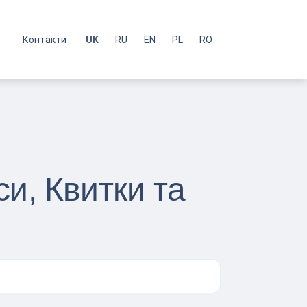
с
Контакти
UK
RU
EN
PL
RO
и, Квитки та