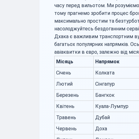
часу перед вильотом. Ми розумієм
тому прагнемо зробити процес бро
максимально простим та безтурботн
насолоджуйтесь бездоганним серві
Дхака є важливим транспортним ву
багатьох популярних напрямків. Ось 
авіаквитки в євро, залежно від міся
Місяць
Напрямок
Січень
Колката
Лютий
Сінгапур
Березень
Бангкок
Квітень
Куала-Лумпур
Травень
Дубай
Червень
Доха