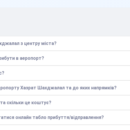
хджалал з центру міста?
прибути в аеропорт?
с?
аеропорту Хазрат Шахджалал та до яких напрямків?
 та скільки це коштує?
статися онлайн табло прибуття/відправлення?