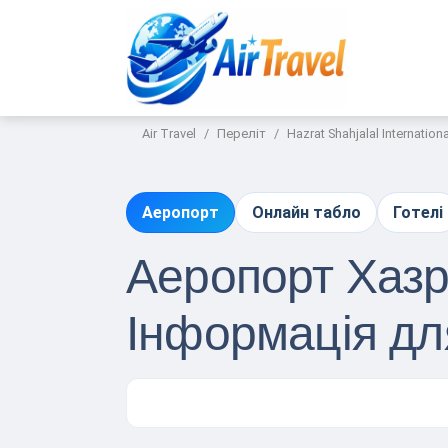
Air Travel
Переліт
Hazrat Shahjalal Internationa
Аеропорт
Онлайн табло
Готелі
Аеропорт Хазр
Інформація д