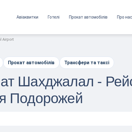
Авіаквитки
Готелі
Прокат автомобілів
Про на
l Airport
Прокат автомобілів
Трансфери та таксі
ат Шахджалал - Рейс
ля Подорожей