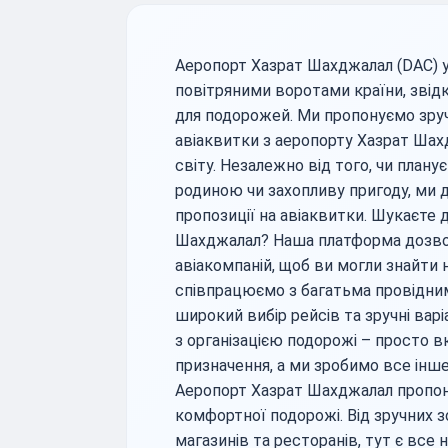
Аеропорт Хазрат Шахджалал (DAC) у
повітряними воротами країни, звід
для подорожей. Ми пропонуємо зруч
авіаквитки з аеропорту Хазрат Шах
світу. Незалежно від того, чи планує
родиною чи захопливу пригоду, ми
пропозиції на авіаквитки. Шукаєте 
Шахджалал? Наша платформа дозволя
авіакомпаній, щоб ви могли знайти 
співпрацюємо з багатьма провідним
широкий вибір рейсів та зручні вар
з організацією подорожі – просто в
призначення, а ми зробимо все інш
Аеропорт Хазрат Шахджалал пропон
комфортної подорожі. Від зручних з
магазинів та ресторанів, тут є все