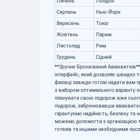
Липень
Лондон
Серпень
Нью-Йорк
Вересень
Токіо
Жовтень
Париж
Листопад
Рим
Грудень
Сідней
**Зручне Бронювання Авіаквитків**
інтерфейс, який дозволяє швидко т
фахівці завжди готові надати вам 
з вибором оптимального варіанту пе
планувати свою подорож вже сього
подорож, забронювавши авіаквитки
гарантуємо надійність, безпеку та н
можемо допомогти з організацією т
готелів та іншими необхідними пос