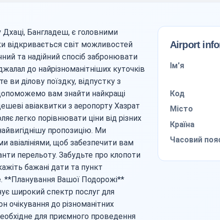
 Дхаці, Бангладеш, є головними
Airport inf
ки відкривається світ можливостей
ний та надійний спосіб забронювати
Ім'я
джалал до найрізноманітніших куточків
те ви ділову поїздку, відпустку з
Код
 допоможемо вам знайти найкращі
дешеві авіаквитки з аеропорту Хазрат
Місто
є легко порівнювати ціни від різних
Країна
найвигіднішу пропозицію. Ми
Часовий поя
и авіалініями, щоб забезпечити вам
іанти перельоту. Забудьте про клопоти
кажіть бажані дати та пункт
е. **Планування Вашої Подорожі**
ує широкий спектр послуг для
он очікування до різноманітних
 необхідне для приємного проведення