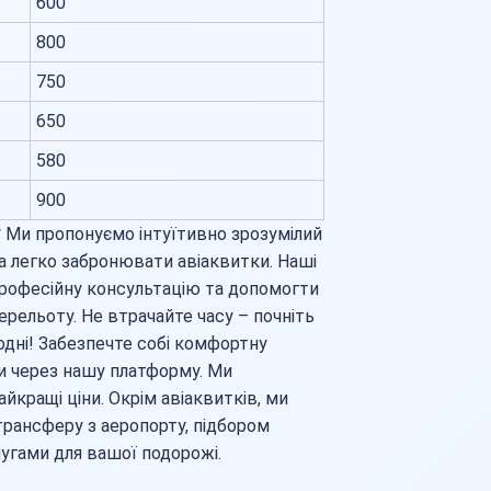
600
800
750
650
580
900
 Ми пропонуємо інтуїтивно зрозумілий
а легко забронювати авіаквитки. Наші
професійну консультацію та допомогти
рельоту. Не втрачайте часу – почніть
дні! Забезпечте собі комфортну
 через нашу платформу. Ми
айкращі ціни. Окрім авіаквитків, ми
рансферу з аеропорту, підбором
лугами для вашої подорожі.