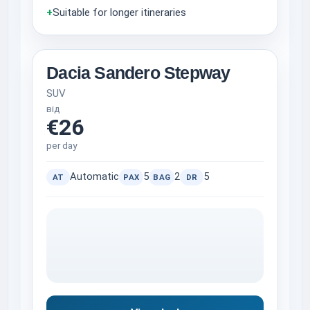
+
Suitable for longer itineraries
Dacia Sandero Stepway
SUV
від
€26
per day
Automatic
5
2
5
AT
PAX
BAG
DR