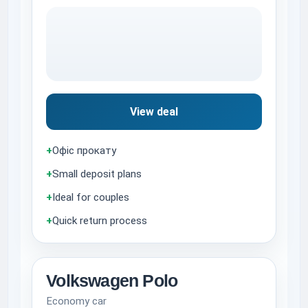
View deal
+
Офіс прокату
+
Small deposit plans
+
Ideal for couples
+
Quick return process
Volkswagen Polo
Economy car