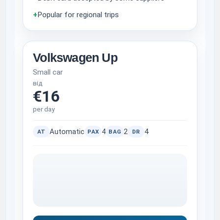
+
Popular for regional trips
Volkswagen Up
Small car
від
€16
per day
Automatic
4
2
4
AT
PAX
BAG
DR