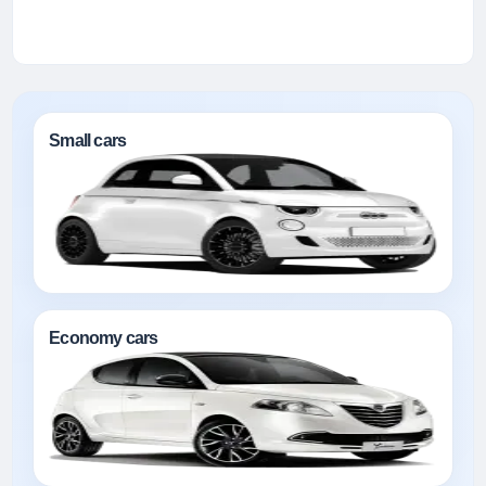
Small cars
Economy cars