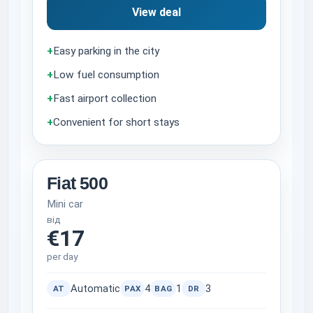
View deal
+
Easy parking in the city
+
Low fuel consumption
+
Fast airport collection
+
Convenient for short stays
Fiat 500
Mini car
від
€17
per day
Automatic
4
1
3
AT
PAX
BAG
DR