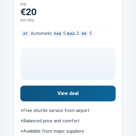
від
€20
per day
Automatic
5
2
5
AT
PAX
BAG
DR
View deal
+
Free shuttle service from airport
+
Balanced price and comfort
+
Available from major suppliers