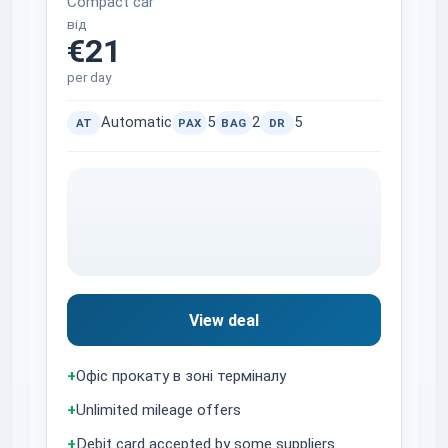
Compact car
від
€21
per day
Automatic
5
2
5
AT
PAX
BAG
DR
View deal
+
Офіс прокату в зоні терміналу
+
Unlimited mileage offers
+
Debit card accepted by some suppliers