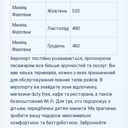
Маніла,
Жовтень
530
Філіппіни
Маніла,
Листопад
490
Філіппіни
Маніла,
Грудень
460
Філіппіни
Аеропорт постійно розвивається, пропонуючи
пасажирам все більше зручностей та послуг. Він
має кілька терміналів, кожен з яких призначений
для обслуговування певних типів рейсів. В
аеропорту ви знайдете зони відпочинку,
магазини duty free, кафе та ресторани, а також
безкоштовний Wi-Fi. Для тих, хто подорожує з
дітьми, передбачені дитячі кімнати. Ми прагнемо
зробити вашу подорож максимально
комфортною та безтурботною. Забронюйте