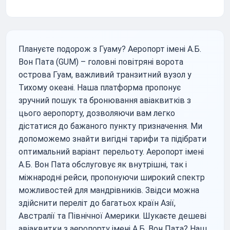
Плануєте подорож з Гуаму? Аеропорт імені А.Б.
Вон Пата (GUM) – головні повітряні ворота
острова Гуам, важливий транзитний вузол у
Тихому океані. Наша платформа пропонує
зручний пошук та бронювання авіаквитків з
цього аеропорту, дозволяючи вам легко
дістатися до бажаного пункту призначення. Ми
допоможемо знайти вигідні тарифи та підібрати
оптимальний варіант перельоту. Аеропорт імені
А.Б. Вон Пата обслуговує як внутрішні, так і
міжнародні рейси, пропонуючи широкий спектр
можливостей для мандрівників. Звідси можна
здійснити переліт до багатьох країн Азії,
Австралії та Північної Америки. Шукаєте дешеві
авіаквитки з аеропорту імені А.Б. Вон Пата? Наш