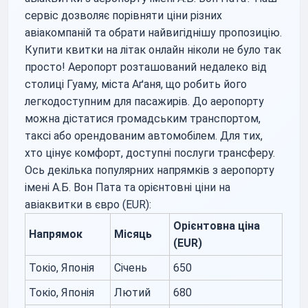
сервіс дозволяє порівняти ціни різних
авіакомпаній та обрати найвигіднішу пропозицію.
Купити квитки на літак онлайн ніколи не було так
просто! Аеропорт розташований недалеко від
столиці Гуаму, міста Аґаня, що робить його
легкодоступним для пасажирів. До аеропорту
можна дістатися громадським транспортом,
таксі або орендованим автомобілем. Для тих,
хто цінує комфорт, доступні послуги трансферу.
Ось декілька популярних напрямків з аеропорту
імені А.Б. Вон Пата та орієнтовні ціни на
авіаквитки в євро (EUR):
Орієнтовна ціна
Напрямок
Місяць
(EUR)
Токіо, Японія
Січень
650
Токіо, Японія
Лютий
680