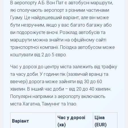
В аеропорту А.Б. Вон Пат є автобусні маршрути,
які сполучають аеропорт з різними частинами
Гуаму. Це найдешевший варіант, але він може
бути незручним, якщо у вас багато багажу або
ви подорожуєте вночі. Розклад автобусів та
маршрути можна знайти на офіційному сайті
транспортної компанії. Поїздка автобусом може
коштувати від 2 до 5 євро.
Час у дорозі до центру міста залежить від трафіку
та часу доби. У години пік (зазвичай вранці та
ввечері) дорога може зайняти від 30 до 60
хвилин. В інший час доби – від 20 до 40 хвилин.
Популярні напрямки з аеропорту включають
міста Хагатна, Тамунінг та Іпао.
Час у дорозі
Ціна
Варіант
(хв)
(EUR)