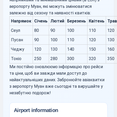
аеропорту Муан, які можуть змінюватися
залежно від сезону та наявності квитків:
Напрямок
Січень
Лютий
Березень
Квітень
Трав
Сеул
80
90
100
110
120
Пусан
90
100
110
120
130
Чеджу
120
130
140
150
160
Токіо
250
280
300
320
350
Ми постійно оновлюємо інформацію про рейси
та ціни, щоб ви завжди мали доступ до
найактуальніших даних. Забронюйте авіаквитки
з аеропорту Муан вже сьогодні та вирушайте у
незабутню подорож!
Airport information