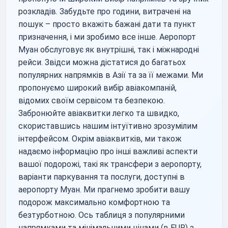
розкладів. Забудьте про години, витрачені на
пошук – просто вкажіть бажані дати та пункт
призначення, і ми зробимо все інше. Аеропорт
Муан обслуговує як внутрішні, так і міжнародні
рейси. Звідси можна дістатися до багатьох
популярних напрямків в Азії та за її межами. Ми
пропонуємо широкий вибір авіакомпаній,
відомих своїм сервісом та безпекою.
Забронюйте авіаквитки легко та швидко,
скориставшись нашим інтуїтивно зрозумілим
інтерфейсом. Окрім авіаквитків, ми також
надаємо інформацію про інші важливі аспекти
вашої подорожі, такі як трансфери з аеропорту,
варіанти паркування та послуги, доступні в
аеропорту Муан. Ми прагнемо зробити вашу
подорож максимально комфортною та
безтурботною. Ось таблиця з популярними
напрямками та мінімальними цінами (в EUR) з