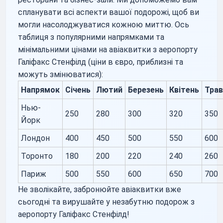
спланувати всі аспекти вашої подорожі, щоб ви
могли насолоджуватися кожною миттю. Ось
таблиця з популярними напрямками та
мінімальними цінами на авіаквитки з аеропорту
Галіфакс Стенфілд (ціни в євро, приблизні та
можуть змінюватися):
Напрямок
Січень
Лютий
Березень
Квітень
Трав
Нью-
250
280
300
320
350
Йорк
Лондон
400
450
500
550
600
Торонто
180
200
220
240
260
Париж
500
550
600
650
700
Не зволікайте, забронюйте авіаквитки вже
сьогодні та вирушайте у незабутню подорож з
аеропорту Галіфакс Стенфілд!