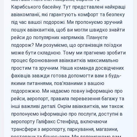
Карибського басейну. Тут представлені найкращі
авіакомпанії, які гарантують комфорт та безпеку
під час вашої подорожі. Ми пропонуємо зручний
пошук авіаквитків, щоб ви могли швидко знайти
рейси до популярних напрямків. Плануєте
подорож? Ми розуміємо, що організація поїздки
може бути складною. Тому ми прагнемо зробити
процес бронювання авіаквитків максимально
простим та зручним. Наша команда досвідчених
фахівців завжди готова допомогти вам з будь-
якими питаннями, пов'язаними з вашою
подорожжю. Ми надаємо повну інформацію про
рейси, аеропорт, правила перевезення багажу та
інші важливі деталі. Окрім авіаквитків, ми також
пропонуємо інформацію про послуги, доступні в
аеропорту Галіфакс Стенфілд, включаючи
трансфери з аеропорту, паркування, магазини,
ресторани та бізнес-зали. Ми допоможемо вам