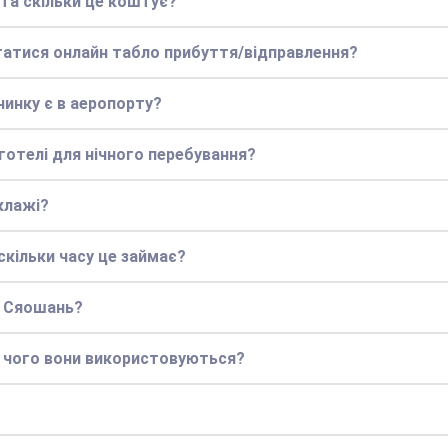
 та скільки це коштує?
статися онлайн табло прибуття/відправлення?
чинку є в аеропорту?
 готелі для нічного перебування?
клажі?
кільки часу це займає?
у Сяошань?
я чого вони використовуються?