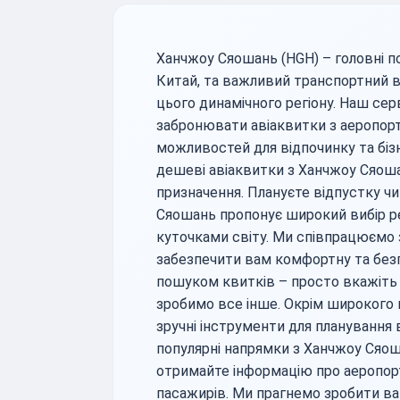
Ханчжоу Сяошань (HGH) – головні по
Китай, та важливий транспортний ву
цього динамічного регіону. Наш сер
забронювати авіаквитки з аеропор
можливостей для відпочинку та бі
дешеві авіаквитки з Ханчжоу Сяоша
призначення. Плануєте відпустку ч
Сяошань пропонує широкий вибір ре
куточками світу. Ми співпрацюємо 
забезпечити вам комфортну та безп
пошуком квитків – просто вкажіть 
зробимо все інше. Окрім широкого 
зручні інструменти для планування 
популярні напрямки з Ханчжоу Сяоша
отримайте інформацію про аеропорт
пасажирів. Ми прагнемо зробити 