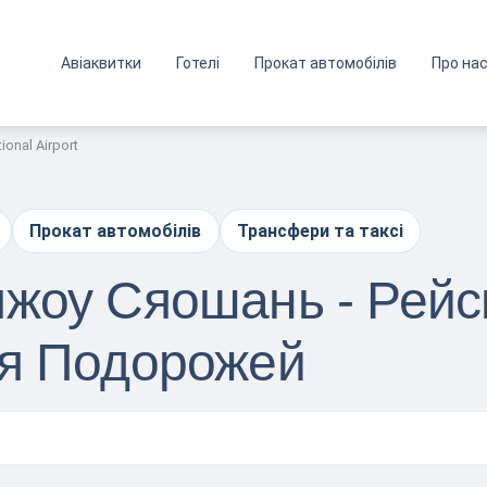
Авіаквитки
Готелі
Прокат автомобілів
Про на
ional Airport
Прокат автомобілів
Трансфери та таксі
жоу Сяошань - Рейси
ля Подорожей