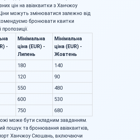
них цін на авіаквитки з Ханчжоу
 Ціни можуть змінюватися залежно від
рекомендуємо бронювати квитки
 пропозиції.
ьна
Мінімальна
Мінімальна
R) -
ціна (EUR) -
ціна (EUR) -
Липень
Жовтень
180
140
120
90
550
480
600
530
750
680
рожі може бути складним завданням.
ий пошук та бронювання авіаквитків,
опорт Ханчжоу Сяошань, включаючи