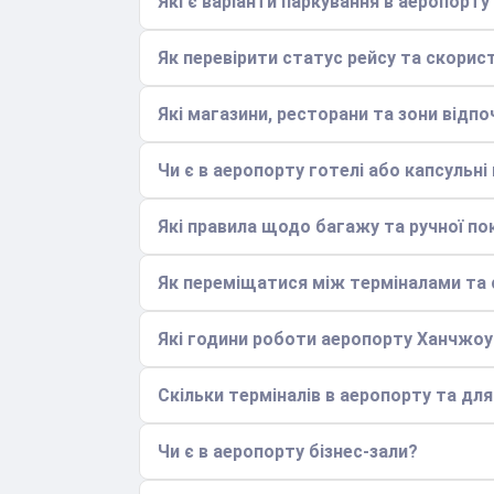
Які є варіанти паркування в аеропорту
Як перевірити статус рейсу та скори
Які магазини, ресторани та зони відпо
Чи є в аеропорту готелі або капсульні
Які правила щодо багажу та ручної по
Як переміщатися між терміналами та с
Які години роботи аеропорту Ханчжо
Скільки терміналів в аеропорту та дл
Чи є в аеропорту бізнес-зали?