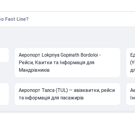
о Fast Line?
Аеропорт Lokpriya Gopinath Bordoloi -
Е
Рейси, Квитки та Інформація для
(Y
Мандрівників
д
Аеропорт Талса (TUL) — авіаквитки, рейси
А
та інформація для пасажирів
І