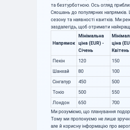
та безтурботною. Ось огляд приблиз
Сяошань до популярних напрямків.
сезону та наявності квитків. Ми 
заздалегідь, щоб отримати найкращі
Мінімальна
Мінімал
Напрямок
ціна (EUR) -
ціна (EU
Січень
Квітень
Пекін
120
150
Шанхай
80
100
Сінгапур
450
500
Токіо
500
550
Лондон
650
700
Ми розуміємо, що планування подо
Тому ми пропонуємо не лише зручн
але й корисну інформацію про аер