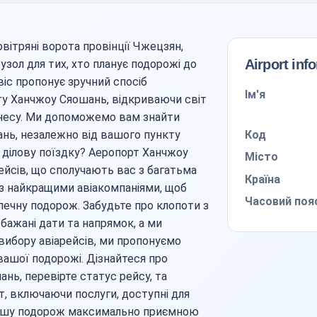
вітряні ворота провінції Чжецзян,
Airport inf
зол для тих, хто планує подорожі до
віс пропонує зручний спосіб
Ім'я
ту Ханчжоу Сяошань, відкриваючи світ
знесу. Ми допоможемо вам знайти
Код
нь, незалежно від вашого пункту
и ділову поїздку? Аеропорт Ханчжоу
Місто
йсів, що сполучають вас з багатьма
Країна
з найкращими авіакомпаніями, щоб
Часовий поя
ечну подорож. Забудьте про клопоти з
бажані дати та напрямок, а ми
вибору авіарейсів, ми пропонуємо
вашої подорожі. Дізнайтеся про
нь, перевірте статус рейсу, та
, включаючи послуги, доступні для
вашу подорож максимально приємною