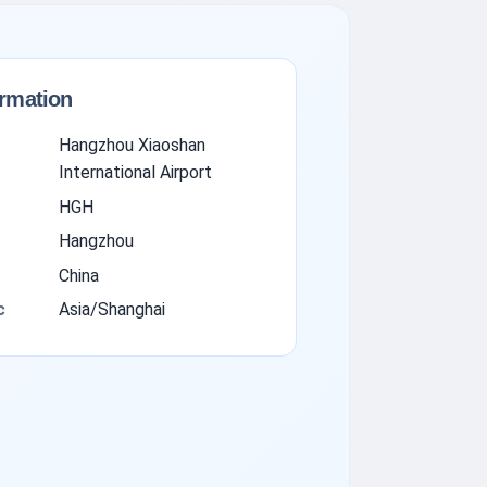
ormation
Hangzhou Xiaoshan
International Airport
HGH
Hangzhou
China
с
Asia/Shanghai