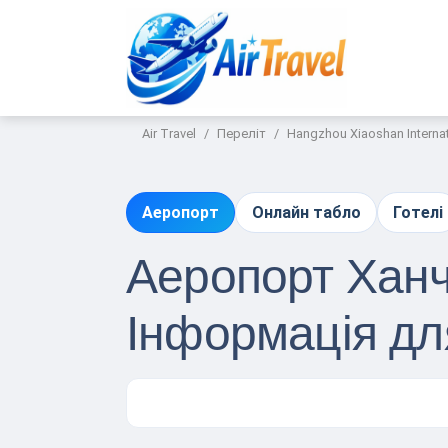
Air Travel
Переліт
Hangzhou Xiaoshan Internat
Аеропорт
Онлайн табло
Готелі
Аеропорт Ханч
Інформація д