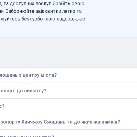
, та доступних послуг. Зробіть свою
и. Забронюйте авіаквитки легко та
оджуйтесь безтурботною подорожжю!
яошань з центру міста?
еропорт до вильоту?
с?
аеропорту Ханчжоу Сяошань та до яких напрямків?