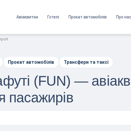
Авіаквитки
Готелі
Прокат автомобілів
Про на
irport
Прокат автомобілів
Трансфери та таксі
футі (FUN) — авіакви
я пасажирів