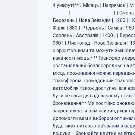
Фунафуті:** | Місяць | Напрямок | Мінім
---------|------------------------| | Січе
Березень | Нова Зеландія | 1200 | | К
Фіджі | 880 | | Червень | Самоа | 950 
Серпень | Австралія | 1400 | | Вересе
980 | | Листопад | Нова Зеландія | 13
є орієнтовними та можуть змінювати
наявності місць.* **Трансфер з аер
розташований безпосередньо на атол
місць проживання можна переважно
трансфером. Громадський транспо
автомобіля також доступна, але вр
бути не завжди в ідеальному стані. 
бронювання:** Ми постійно оновлю
запропонувати вам найвигідніші тар
допомогти вам з вибором оптималь
будь-яких питань, пов’язаних з ва
пошуки – бронюйте квитки на літак