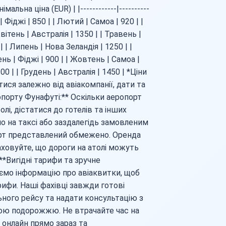
альна ціна (EUR) | |------------|----------
нь | Фіджі | 850 | | Лютий | Самоа | 920 | |
вітень | Австралія | 1350 | | Травень |
| | Липень | Нова Зеландія | 1250 | |
нь | Фіджі | 900 | | Жовтень | Самоа |
00 | | Грудень | Австралія | 1450 | *Ціни
ся залежно від авіакомпанії, дати та
опорту Фунафуті:** Оскільки аеропорт
і, дістатися до готелів та інших
 на таксі або заздалегідь замовленим
рт представлений обмежено. Оренда
аховуйте, що дороги на атолі можуть
**Вигідні тарифи та зручне
ємо інформацію про авіаквитки, щоб
ифи. Наші фахівці завжди готові
ного рейсу та надати консультацію з
шою подорожжю. Не втрачайте час на
 онлайн прямо зараз та