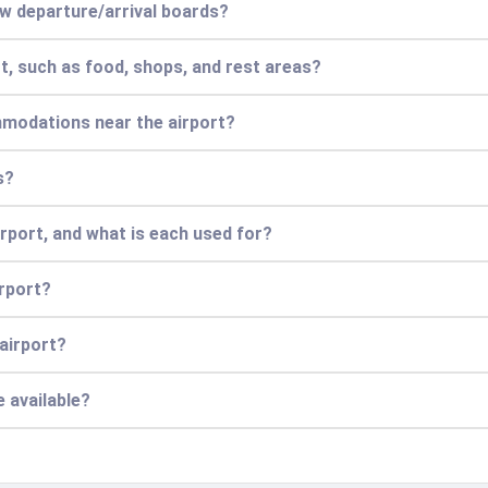
ew departure/arrival boards?
ort, such as food, shops, and rest areas?
mmodations near the airport?
s?
irport, and what is each used for?
irport?
 airport?
e available?