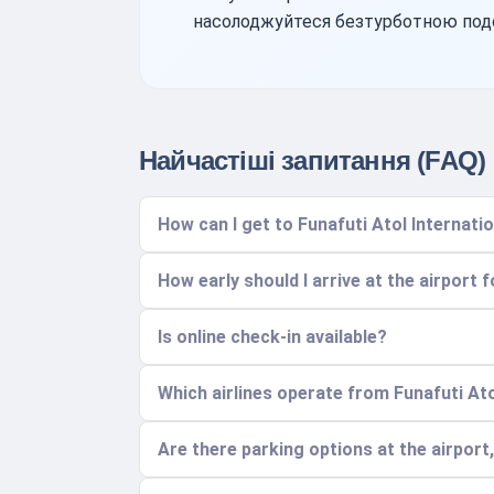
насолоджуйтеся безтурботною по
Найчастіші запитання (FAQ)
How can I get to Funafuti Atol Internati
How early should I arrive at the airport f
Is online check-in available?
Which airlines operate from Funafuti Ato
Are there parking options at the airport