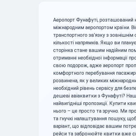
Аеропорт Фунафуті, розташований на
міжнародним аеропортом країни. Він
транспортного зв’язку з зовнішнім
кількості напрямків. Якщо ви планує
сторінка стане вашим надійним пом
отриманні необхідної інформації пр
свою подорож, адже аеропорт пропо
комфортного перебування пасажирів
розвинена, як у великих міжнародни
необхідний рівень сервісу для безп
дешеві авіаквитки з Фунафуті? На
найвигідніші пропозиції. Купити кви
нього – це просто та зручно. Ми п
та гнучкі налаштування пошуку, що
варіант, що відповідає вашим потр
рейси та забронюйте квитки вже сь