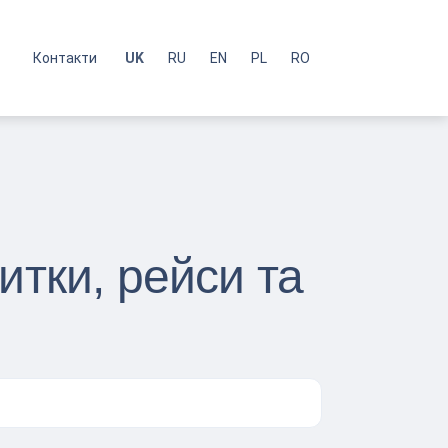
с
Контакти
UK
RU
EN
PL
RO
тки, рейси та