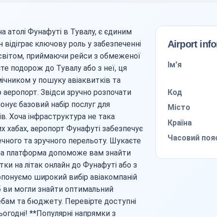
 атолі Фунафуті в Тувалу, є єдиним
Airport inf
 відіграє ключову роль у забезпеченні
 світом, приймаючи рейси з обмеженої
Ім'я
те подорож до Тувалу або з неї, ця
ічником у пошуку авіаквитків та
Код
о аеропорт. Звідси зручно розпочати
нує базовий набір послуг для
Місто
. Хоча інфраструктура не така
Країна
х хабах, аеропорт Фунафуті забезпечує
Часовий поя
ечного та зручного перельоту. Шукаєте
ша платформа допоможе вам знайти
тки на літак онлайн до Фунафуті або з
ропонуємо широкий вибір авіакомпаній
б ви могли знайти оптимальний
ебам та бюджету. Перевірте доступні
огодні! **Популярні напрямки з