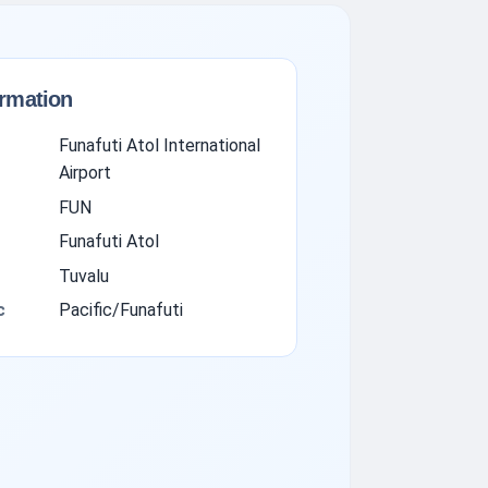
ormation
Funafuti Atol International
Airport
FUN
Funafuti Atol
Tuvalu
с
Pacific/Funafuti