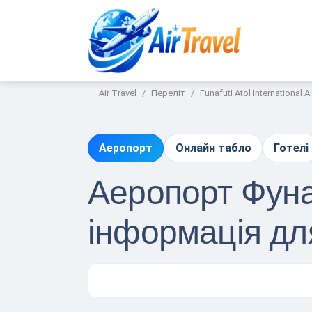
Air Travel
Переліт
Funafuti Atol International A
Аеропорт
Онлайн табло
Готелі
Аеропорт Фуна
інформація дл