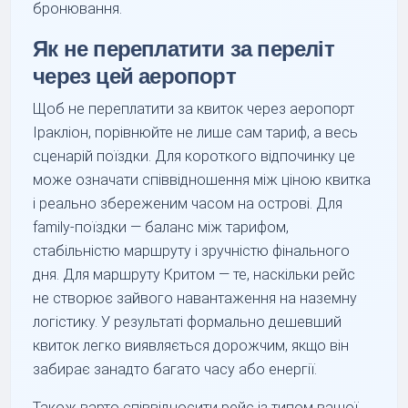
бронювання.
Як не переплатити за переліт
через цей аеропорт
Щоб не переплатити за квиток через аеропорт
Іракліон, порівнюйте не лише сам тариф, а весь
сценарій поїздки. Для короткого відпочинку це
може означати співвідношення між ціною квитка
і реально збереженим часом на острові. Для
family-поїздки — баланс між тарифом,
стабільністю маршруту і зручністю фінального
дня. Для маршруту Критом — те, наскільки рейс
не створює зайвого навантаження на наземну
логістику. У результаті формально дешевший
квиток легко виявляється дорожчим, якщо він
забирає занадто багато часу або енергії.
Також варто співвідносити рейс із типом вашої