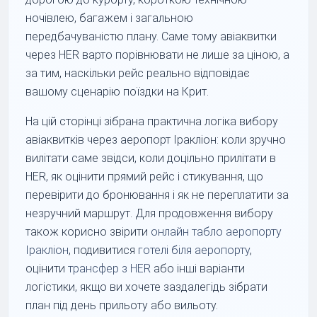
ночівлею, багажем і загальною
передбачуваністю плану. Саме тому авіаквитки
через HER варто порівнювати не лише за ціною, а
за тим, наскільки рейс реально відповідає
вашому сценарію поїздки на Крит.
На цій сторінці зібрана практична логіка вибору
авіаквитків через аеропорт Іракліон: коли зручно
вилітати саме звідси, коли доцільно прилітати в
HER, як оцінити прямий рейс і стикування, що
перевірити до бронювання і як не переплатити за
незручний маршрут. Для продовження вибору
також корисно звірити
онлайн табло аеропорту
Іракліон
, подивитися
готелі біля аеропорту
,
оцінити
трансфер з HER
або інші варіанти
логістики, якщо ви хочете заздалегідь зібрати
план під день прильоту або вильоту.