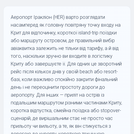
Аеропорт Іракліон (HER) варто розглядати
насамперед як головну повітряну точку входу на
Крит для відпочинку, короткої island-trip поїздки
або маршруту островом, де правильний вибір
авіаквитка залежить не тільки від тарифу, а й від
того, наскільки зручно ви входите в логістику
Криту або завершуєте її. Для одних це зворотний
рейс після кількох днів у своїй beach або resort-
базі, коли важливо спокійно закрити фінальний
день і не переоцінити простоту дороги до
аеропорту. Для інших — приліт на острів із
подальшим маршрутом різними частинами Криту,
коротка відпустка, сімейна поїздка або stopover-
сценарій, де вирішальним стає не просто час
прильоту чи вильоту, а те, як він стикується з
дорогою до курорту, короткою технічною