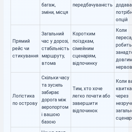
багаж,
передбачуваність
додава
зміни, місця
потріб
опцій
Коли
Загальний
Коротким
переса
Прямий
час у дорозі,
поїздкам,
робить
рейс чи
стабільність
сімейним
занадт
стикування
маршруту,
сценаріям,
довгим
втома
відпочинку
нерво
Скільки часу
Коли в
та зусиль
Тим, хто хоче
квитка
забирає
Логістика
легко почати або
через
дорога між
по острову
завершити
незруч
аеропортом
відпочинок
загаль
і вашою
сценар
базою