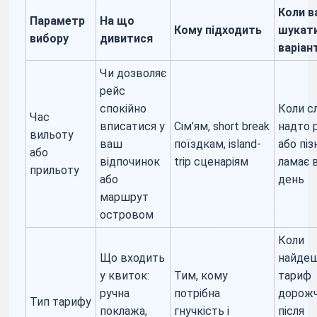
Коли в
Параметр
На що
Кому підходить
шукати
вибору
дивитися
варіан
Чи дозволяє
рейс
спокійно
Коли с
Час
вписатися у
Сім’ям, short break
надто 
вильоту
ваш
поїздкам, island-
або піз
або
відпочинок
trip сценаріям
ламає 
прильоту
або
день
маршрут
островом
Коли
Що входить
найде
у квиток:
Тим, кому
тариф
ручна
потрібна
дорож
Тип тарифу
поклажа,
гнучкість і
після