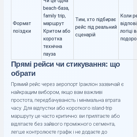
Чи це одна
beach-база,
family trip,
Коли р
Тим, хто підбирає
Формат
маршрут
відпов
рейс під реальний
поїздки
Критом або
логіці в
сценарій
коротка
подоро
технічна
пауза
Прямі рейси чи стикування: що
обрати
Прямий рейс через аеропорт Іракліон зазвичай є
найкращим вибором, якщо вам важливі
простота, передбачуваність і мінімальна втрата
часу. Для відпустки або короткого island-trip
маршруту це часто критично: ви прилітаєте або
відлітаєте без зайвого проміжного сегмента,
легше контролюєте графік і не додаєте до