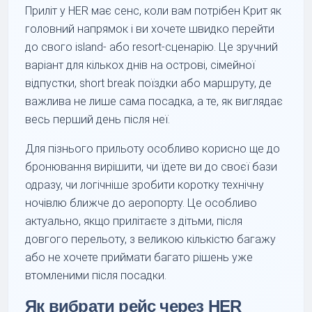
Приліт у HER має сенс, коли вам потрібен Крит як
головний напрямок і ви хочете швидко перейти
до свого island- або resort-сценарію. Це зручний
варіант для кількох днів на острові, сімейної
відпустки, short break поїздки або маршруту, де
важлива не лише сама посадка, а те, як виглядає
весь перший день після неї.
Для пізнього прильоту особливо корисно ще до
бронювання вирішити, чи їдете ви до своєї бази
одразу, чи логічніше зробити коротку технічну
ночівлю ближче до аеропорту. Це особливо
актуально, якщо прилітаєте з дітьми, після
довгого перельоту, з великою кількістю багажу
або не хочете приймати багато рішень уже
втомленими після посадки.
Як вибрати рейс через HER