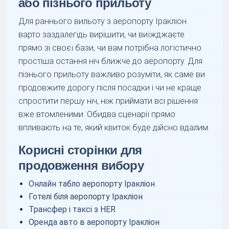
або пізнього прильоту
Для раннього вильоту з аеропорту Іракліон
варто заздалегідь вирішити, чи виїжджаєте
прямо зі своєї бази, чи вам потрібна логістично
простіша остання ніч ближче до аеропорту. Для
пізнього прильоту важливо розуміти, як саме ви
продовжите дорогу після посадки і чи не краще
спростити першу ніч, ніж приймати всі рішення
вже втомленими. Обидва сценарії прямо
впливають на те, який квиток буде дійсно вдалим.
Корисні сторінки для
продовження вибору
Онлайн табло аеропорту Іракліон
Готелі біля аеропорту Іракліон
Трансфер і таксі з HER
Оренда авто в аеропорту Іракліон