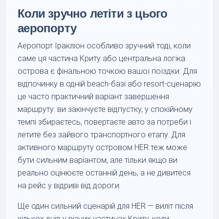
Коли зручно летіти з цього
аеропорту
Аеропорт Іракліон особливо зручний тоді, коли
саме ця частина Криту або центральна логіка
острова є фінальною точкою вашої поїздки. Для
відпочинку в одній beach-базі або resort-сценарію
це часто практичний варіант завершення
маршруту: ви закінчуєте відпустку, у спокійному
темпі збираєтесь, повертаєте авто за потреби і
летите без зайвого транспортного етапу. Для
активного маршруту островом HER теж може
бути сильним варіантом, але тільки якщо ви
реально оцінюєте останній день, а не дивитеся
на рейс у відриві від дороги.
Ще один сильний сценарій для HER — виліт після
кількох днів у різних частинах Криту, коли