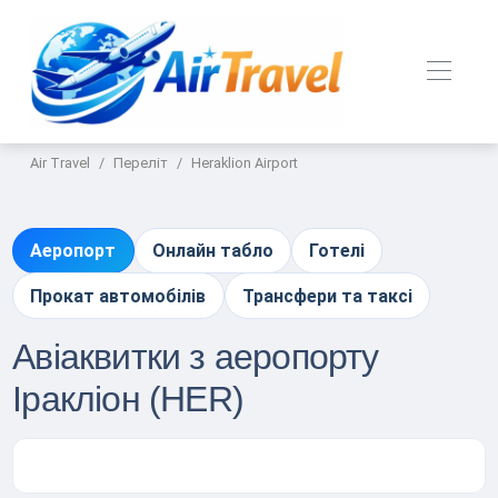
Air Travel
Переліт
Heraklion Airport
Аеропорт
Онлайн табло
Готелі
Прокат автомобілів
Трансфери та таксі
Авіаквитки з аеропорту
Іракліон (HER)