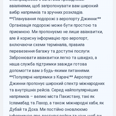
авіалініями, щоб запропонувати вам широкий
вибір напрямків та зручних розкладів.
**Планування подорожі з аеропорту Джинни:**
Організація подорожі може бути простою та
приємною. Ми пропонуємо не лише авіаквитки,
але й корисну інформацію про аеропорт,
включаючи схеми терміналів, правила
перевезення багажу та доступні послуги.
Забронювати авіаквитки легко та швидко, а
наша служба підтримки завжди готова
допомогти вам з будь-якими питаннями.
**Популярні напрямки з Карачі:** Аеропорт
Джинни пропонує широкий спектр міжнародних
та внутрішніх рейсів. Серед найпопулярніших
напрямків – великі міста Пакистану, такі як
Ісламабад та Лахор, а також міжнародні хаби, як
Дубай та Доха. Ми постійно оновлюємо
інформацію про доступні рейси та ціни, щоб ви