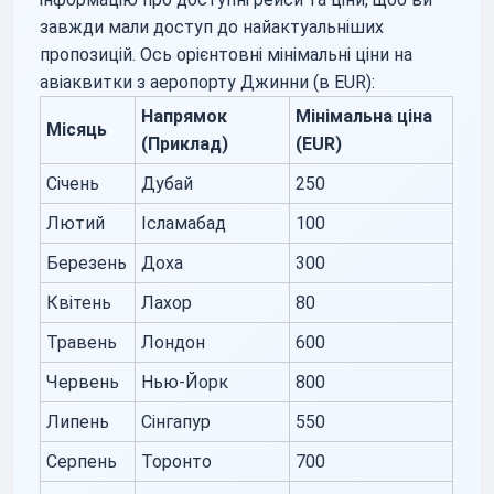
завжди мали доступ до найактуальніших
пропозицій. Ось орієнтовні мінімальні ціни на
авіаквитки з аеропорту Джинни (в EUR):
Напрямок
Мінімальна ціна
Місяць
(Приклад)
(EUR)
Січень
Дубай
250
Лютий
Ісламабад
100
Березень
Доха
300
Квітень
Лахор
80
Травень
Лондон
600
Червень
Нью-Йорк
800
Липень
Сінгапур
550
Серпень
Торонто
700