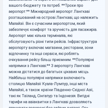
вашого бюджету та потреб. **Трохи про
аеропорт:** Міжнародний аеропорт Лангкаві
розташований на острові Лангкаві, що належить
Малайзії. Він є сучасним аеропортом, який
забезпечує комфорт та зручність для пасажирів.
Аеропорт має кілька терміналів, які
обслуговують різні типи рейсів. Інфраструктура
аеропорту включає магазини, ресторани, зони
відпочинку та інші сервіси, які роблять
очікування рейсу більш приємним. **Популярні
напрямки з Лангкаві:** З аеропорту Лангкаві
можна дістатися до багатьох цікавих місць.
Найбільш популярні напрямки включають
столицю Малайзії Куала-Лумпур, інші міста
Малайзії, а також країни Південно-Східної Азії,
такі як Таїланд, Сінгапур та Індонезія. Вигідні
тарифи на авіаквитки з Лангкаві дозволяють
планувати подорожі без зайвих витрат. Ось