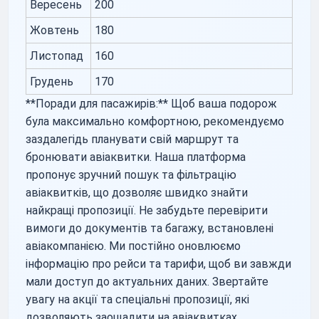
Вересень
200
Жовтень
180
Листопад
160
Грудень
170
**Поради для пасажирів:** Щоб ваша подорож
була максимально комфортною, рекомендуємо
заздалегідь планувати свій маршрут та
бронювати авіаквитки. Наша платформа
пропонує зручний пошук та фільтрацію
авіаквитків, що дозволяє швидко знайти
найкращі пропозиції. Не забудьте перевірити
вимоги до документів та багажу, встановлені
авіакомпанією. Ми постійно оновлюємо
інформацію про рейси та тарифи, щоб ви завжди
мали доступ до актуальних даних. Звертайте
увагу на акції та спеціальні пропозиції, які
дозволяють заощадити на авіаквитках.