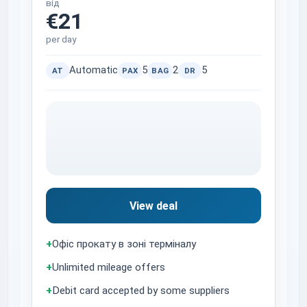
від
€21
per day
Automatic
5
2
5
AT
PAX
BAG
DR
View deal
+
Офіс прокату в зоні терміналу
+
Unlimited mileage offers
+
Debit card accepted by some suppliers