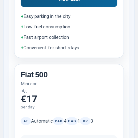
+
Easy parking in the city
+
Low fuel consumption
+
Fast airport collection
+
Convenient for short stays
Fiat 500
Mini car
від
€17
per day
Automatic
4
1
3
AT
PAX
BAG
DR