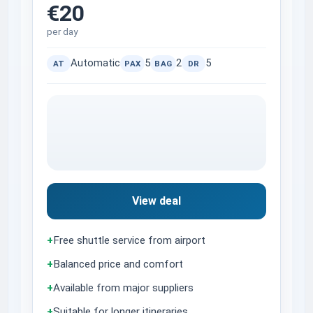
€20
per day
Automatic
5
2
5
AT
PAX
BAG
DR
View deal
+
Free shuttle service from airport
+
Balanced price and comfort
+
Available from major suppliers
+
Suitable for longer itineraries