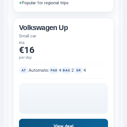
+
Popular for regional trips
Volkswagen Up
Small car
від
€16
per day
Automatic
4
2
4
AT
PAX
BAG
DR
View deal