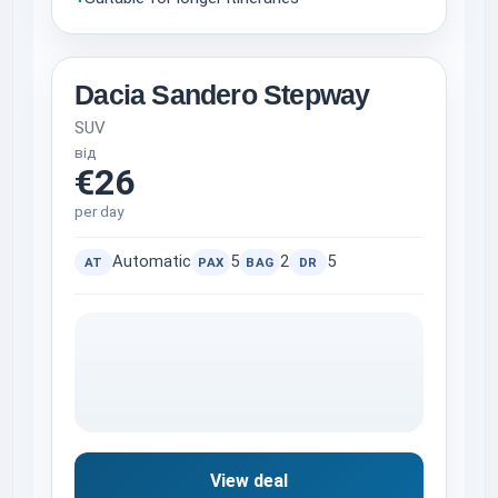
Dacia Sandero Stepway
SUV
від
€26
per day
Automatic
5
2
5
AT
PAX
BAG
DR
View deal