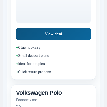
View deal
+
Офіс прокату
+
Small deposit plans
+
Ideal for couples
+
Quick return process
Volkswagen Polo
Economy car
від