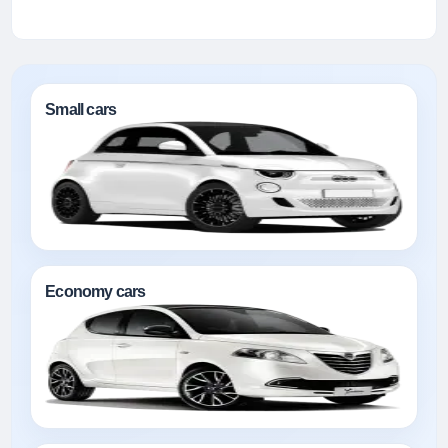
Small cars
Economy cars