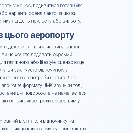
порту Міконос
, подивитися
готелі біля
або варіанти
оренди авто
, якщо ви
стику під день прильоту або вильоту.
 з цього аеропорту
 тоді, коли фінальна частина вашої
і ви не хочете додавати окремий
ля пляжного або lifestyle-сценарію це
: ви закінчуєте відпочинок, у
аєте авто за потреби і летите без
land-route формату JMK зручний тоді,
 останні дні подорожі, а не намагаєтеся
, що він виглядає трохи дешевшим у
ранній виліт після відпочинку на
утливо: якщо квиток змушує виїжджати