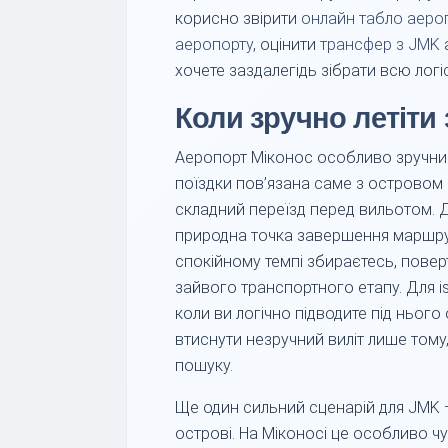
корисно звірити
онлайн табло аеро
аеропорту
, оцінити
трансфер з JMK
хочете заздалегідь зібрати всю логі
Коли зручно летіти
Аеропорт Міконос особливо зручний
поїздки пов’язана саме з островом 
складний переїзд перед вильотом. Д
природна точка завершення маршруту
спокійному темпі збираєтесь, поверт
зайвого транспортного етапу. Для is
коли ви логічно підводите під нього
втиснути незручний виліт лише тому
пошуку.
Ще один сильний сценарій для JMK — 
острові. На Міконосі це особливо ч