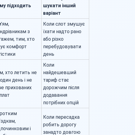
му підходить
шукати інший
варіант
м’ям,
Коли слот змушує
ндрівникам з
їхати надто рано
гажем, тим, хто
або різко
нує комфорт
перебудовувати
гістики
день
Коли
м, хто летить не
найдешевший
 один день і не
тариф стає
че прихованих
дорожчим після
плат
додавання
потрібних опцій
ротким
Коли пересадка
їздкам,
робить дорогу
дпочинковим і
занадто довгою