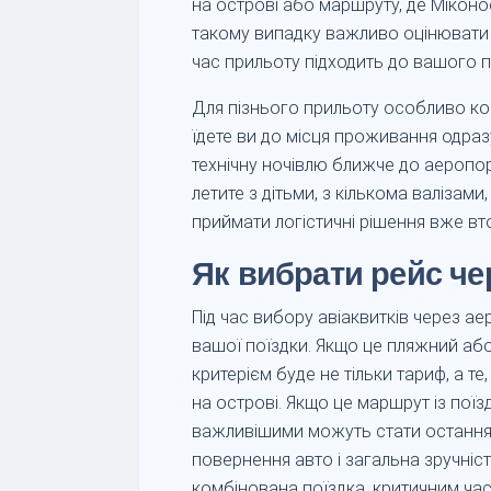
на острові або маршруту, де Мікон
такому випадку важливо оцінювати н
час прильоту підходить до вашого 
Для пізнього прильоту особливо ко
їдете ви до місця проживання одразу
технічну ночівлю ближче до аеропо
летите з дітьми, з кількома валізам
приймати логістичні рішення вже вт
Як вибрати рейс че
Під час вибору авіаквитків через ае
вашої поїздки. Якщо це пляжний або 
критерієм буде не тільки тариф, а те
на острові. Якщо це маршрут із пої
важливішими можуть стати остання 
повернення авто і загальна зручніс
комбінована поїздка, критичним час