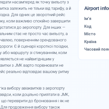
лядати насамперед як точку вильоту з
Airport inf
итка залежить не тільки від тарифу, а й
оїздка. Для одних це зворотний рейс
Ім'я
инку, коли важливо спокійно завершити
Код
дістатися до аеропорту. Для інших —
льним стає не просто час вильоту, а
Місто
ночівлею, поверненням орендованого
Країна
ороги. Є й сценарії короткої поїздки,
Часовий поя
у або маршруту зі стикуванням, коли
вляється не найвигіднішим у
квитки з JMK варто порівнювати не
 рейс реально відповідає вашому ритму
огіка вибору авіаквитків з аеропорту
звідси, коли доцільно прилітати в JMK,
, що перевірити до бронювання і як не
. Для продовження вибору також