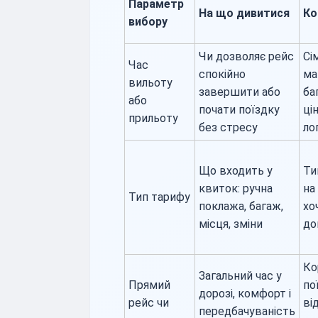
Параметр
На що дивитися
Ко
вибору
Чи дозволяє рейс
Сі
Час
спокійно
ма
вильоту
завершити або
ба
або
почати поїздку
ці
прильоту
без стресу
ло
Що входить у
Ти
квиток: ручна
на
Тип тарифу
поклажа, багаж,
хо
місця, зміни
до
Ко
Загальний час у
Прямий
по
дорозі, комфорт і
рейс чи
ві
передбачуваність