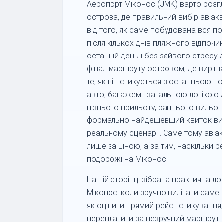
Аеропорт Міконос (JMK) варто розг
острова, де правильний вибір авіакв
від того, як саме побудована вся п
після кількох днів пляжного відпоч
останній день і без зайвого стресу 
фінал маршруту островом, де виріша
те, як він стикується з останньою 
авто, багажем і загальною логікою д
пізнього прильоту, раннього вильот
формально найдешевший квиток вия
реальному сценарії. Саме тому авіа
лише за ціною, а за тим, наскільки
подорожі на Міконосі.
На цій сторінці зібрана практична л
Міконос: коли зручно вилітати саме 
як оцінити прямий рейс і стикування
переплатити за незручний маршрут