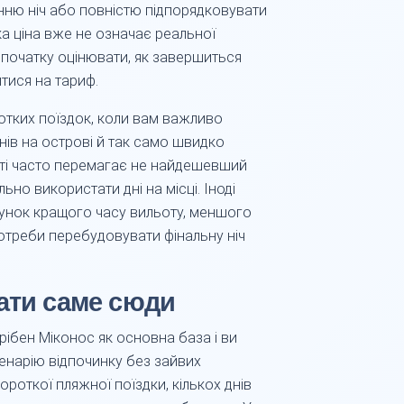
нню ніч або повністю підпорядковувати
ка ціна вже не означає реальної
спочатку оцінювати, як завершиться
тися на тариф.
отких поїздок, коли вам важливо
нів на острові й так само швидко
аті часто перемагає не найдешевший
ьно використати дні на місці. Іноді
унок кращого часу вильоту, меншого
потреби перебудовувати фінальну ніч
ати саме сюди
рібен Міконос як основна база і ви
енарію відпочинку без зайвих
ороткої пляжної поїздки, кількох днів