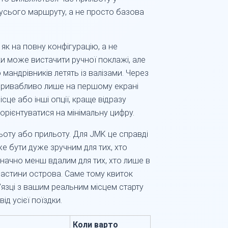
 усього маршруту, а не просто базова
як на повну конфігурацію, а не
ки може вистачити ручної поклажі, але
мандрівників летять із валізами. Через
привабливо лише на першому екрані
сце або інші опції, краще відразу
 орієнтуватися на мінімальну цифру.
льоту або прильоту. Для JMK це справді
е бути дуже зручним для тих, хто
значно менш вдалим для тих, хто лише в
частини острова. Саме тому квиток
’язці з вашим реальним місцем старту
від усієї поїздки.
Коли варто