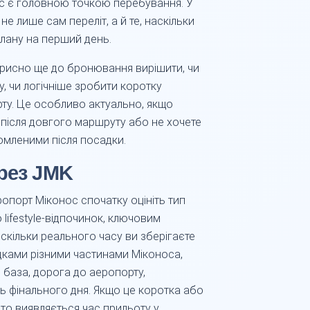
ос є головною точкою перебування. У
е лише сам переліт, а й те, наскільки
плану на перший день.
рисно ще до бронювання вирішити, чи
, чи логічніше зробити коротку
рту. Це особливо актуально, якщо
и, після довгого маршруту або не хочете
омленими після посадки.
рез JMK
ропорт Міконос спочатку оцініть тип
lifestyle-відпочинок, ключовим
, скільки реального часу ви зберігаєте
здками різними частинами Міконоса,
база, дорога до аеропорту,
ть фінального дня. Якщо це коротка або
то виявляється час прильоту у