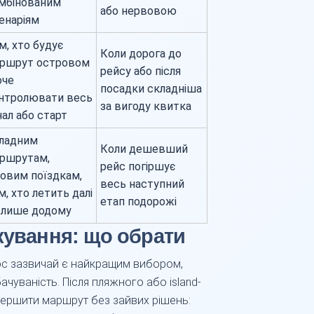
мбінованим
або нервовою
енаріям
м, хто будує
Коли дорога до
ршрут островом
рейсу або після
оче
посадки складніша
нтролювати весь
за вигоду квитка
нал або старт
ладним
Коли дешевший
ршрутам,
рейс погіршує
ловим поїздкам,
весь наступний
м, хто летить далі
етап подорожі
 лише додому
кування: що обрати
ос зазвичай є найкращим вибором,
чуваність. Після пляжного або island-
авершити маршрут без зайвих рішень: