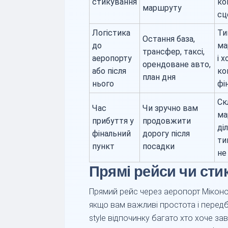
стикування
ко
маршруту
сц
Логістика
Ти
Остання база,
до
ма
трансфер, таксі,
аеропорту
і х
орендоване авто,
або після
ко
план дня
нього
фі
Ск
Час
Чи зручно вам
ма
прибуття у
продовжити
ді
фінальний
дорогу після
ти
пункт
посадки
не
Прямі рейси чи сти
Прямий рейс через аеропорт Мікон
якщо вам важливі простота і передба
style відпочинку багато хто хоче з