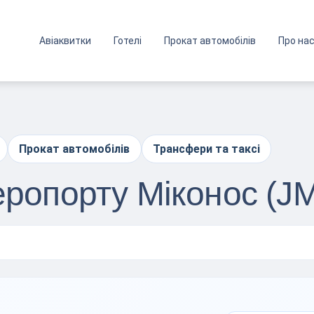
Авіаквитки
Готелі
Прокат автомобілів
Про на
Прокат автомобілів
Трансфери та таксі
еропорту Міконос (J