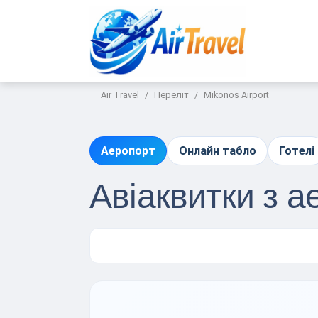
Air Travel
Переліт
Mikonos Airport
Аеропорт
Онлайн табло
Готелі
Авіаквитки з а