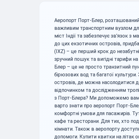
Аеропорт Порт-Блер, розташований 
важливим транспортним вузлом для р
міст Індії та забезпечує зв'язок з
до цих екзотичних островів, придб
(IXZ) – це перший крок до незабут
зручний пошук та вигідні тарифи на
Блер – це не просто транзитний пун
бірюзових вод та багатої культури.
островів, де можна насолодитися д
відпочинком та дослідженням тропі
з Порт-Блера? Ми допоможемо вам 
варто знати про аеропорт Порт-Бле
комфортні умови для пасажирів. Тут 
кафе та ресторани. Для тих, хто по
кімнати. Також в аеропорту доступ
допомоги. Купити квитки на літак о