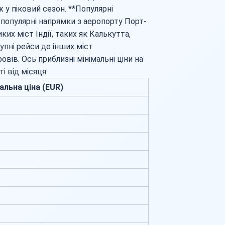
 у піковий сезон. **Популярні
 популярні напрямки з аеропорту Порт-
х міст Індії, таких як Калькутта,
упні рейси до інших міст
вів. Ось приблизні мінімальні ціни на
і від місяця:
альна ціна (EUR)