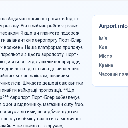
на Андаманських островах в Індії, є
Airport inf
егіону. Він приймає рейси з різних
 материком. Якщо ви плануєте подорож
Ім'я
ати авіаквитки з аеропорту Порт-Блер
Код
ніх вражень. Наша платформа пропонує
 перельоти з цього аеропорту. Порт-
Місто
кт, а й ворота до унікальної природи,
Країна
 Звідси легко дістатися до численних
Часовий поя
айвінгом, снорклінгом, пляжним
чних лісів. Шукаєте дешеві авіаквитки
знайти найкращі пропозиції. **Що
р?** Аеропорт Порт-Блер забезпечує
є зони відпочинку, магазини duty free,
дорожує з дітьми, передбачені дитячі
ні послуги обміну валюти та медичної
нлайн – це швидко та зручно,