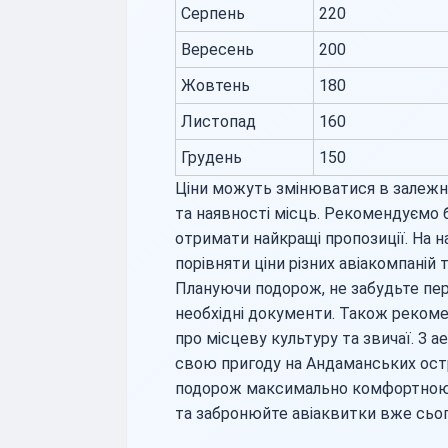
Серпень
220
Вересень
200
Жовтень
180
Листопад
160
Грудень
150
Ціни можуть змінюватися в залежно
та наявності місць. Рекомендуємо 
отримати найкращі пропозиції. На 
порівняти ціни різних авіакомпаній 
Плануючи подорож, не забудьте пере
необхідні документи. Також реком
про місцеву культуру та звичаї. З 
свою пригоду на Андаманських ост
подорож максимально комфортною т
та забронюйте авіаквитки вже сьог