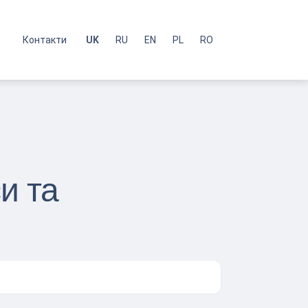
с
Контакти
UK
RU
EN
PL
RO
и та