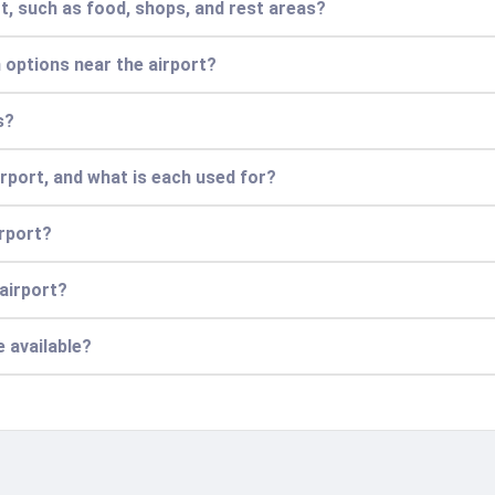
ort, such as food, shops, and rest areas?
options near the airport?
s?
irport, and what is each used for?
irport?
 airport?
e available?