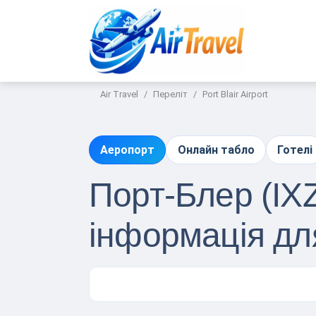
Air Travel
Переліт
Port Blair Airport
Аеропорт
Онлайн табло
Готелі
Порт-Блер (IXZ
інформація дл