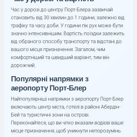
Час у дорозі до центру Порт-Блера зазвичай
становить від 30 хвилин до 1 години, залежно від
трафіку та часу доби. У години пік рух може бути
значно інтенсивнішим. Вартість поїздки залежить
від обраного способу транспорту та відстані до
вашого місця призначення. Загалом, чим
комфортніший та швидший варіант, тим він
дорожчий.
Популярні напрямки з
аеропорту Порт-Блер
Найпопулярніші напрямки з аеропорту Порт-Блер
включають центр міста, готелі в районі Абердін-
Бей та туристичні зони на острові.
Переконайтеся, що ви чітко вказали водієві ваше
місце призначення, щоб уникнути непорозумінь.