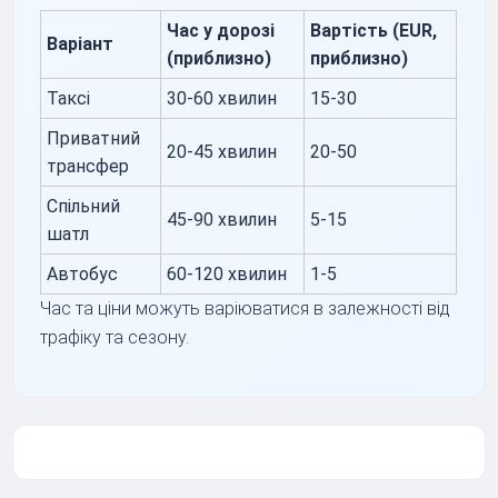
Час у дорозі
Вартість (EUR,
Варіант
(приблизно)
приблизно)
Таксі
30-60 хвилин
15-30
Приватний
20-45 хвилин
20-50
трансфер
Спільний
45-90 хвилин
5-15
шатл
Автобус
60-120 хвилин
1-5
Час та ціни можуть варіюватися в залежності від
трафіку та сезону.