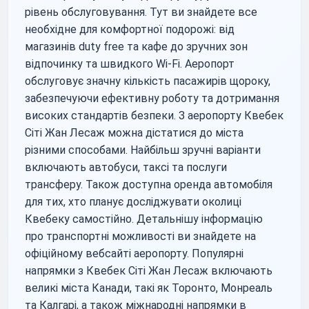
рівень обслуговування. Тут ви знайдете все
необхідне для комфортної подорожі: від
магазинів duty free та кафе до зручних зон
відпочинку та швидкого Wi-Fi. Аеропорт
обслуговує значну кількість пасажирів щороку,
забезпечуючи ефективну роботу та дотримання
високих стандартів безпеки. З аеропорту Квебек
Сіті Жан Лесаж можна дістатися до міста
різними способами. Найбільш зручні варіанти
включають автобуси, таксі та послуги
трансферу. Також доступна оренда автомобіля
для тих, хто планує досліджувати околиці
Квебеку самостійно. Детальнішу інформацію
про транспортні можливості ви знайдете на
офіційному вебсайті аеропорту. Популярні
напрямки з Квебек Сіті Жан Лесаж включають
великі міста Канади, такі як Торонто, Монреаль
та Калгарі, а також міжнародні напрямки в