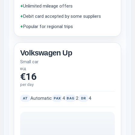
+
Unlimited mileage offers
+
Debit card accepted by some suppliers
+
Popular for regional trips
Volkswagen Up
Small car
від
€16
per day
Automatic
4
2
4
AT
PAX
BAG
DR