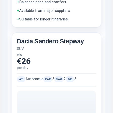
+
Balanced price and comfort
+
Available from major suppliers
+
Suitable for longer itineraries
Dacia Sandero Stepway
SUV
від
€26
per day
Automatic
5
2
5
AT
PAX
BAG
DR