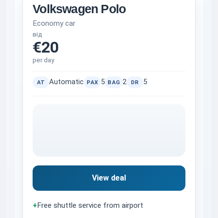
Volkswagen Polo
Economy car
від
€20
per day
Automatic
5
2
5
AT
PAX
BAG
DR
View deal
+
Free shuttle service from airport