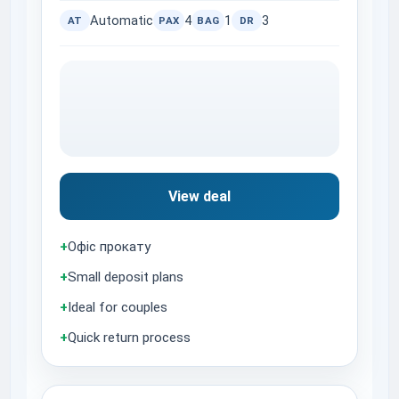
Automatic
4
1
3
AT
PAX
BAG
DR
View deal
+
Офіс прокату
+
Small deposit plans
+
Ideal for couples
+
Quick return process