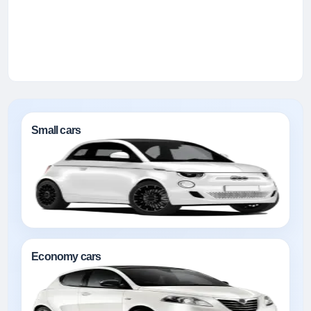
Small cars
Economy cars