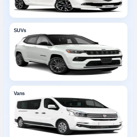
SUVs
Vans