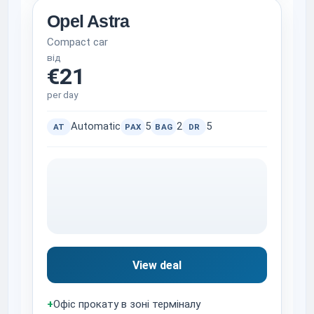
Opel Astra
Compact car
від
€21
per day
Automatic
5
2
5
AT
PAX
BAG
DR
View deal
+
Офіс прокату в зоні терміналу