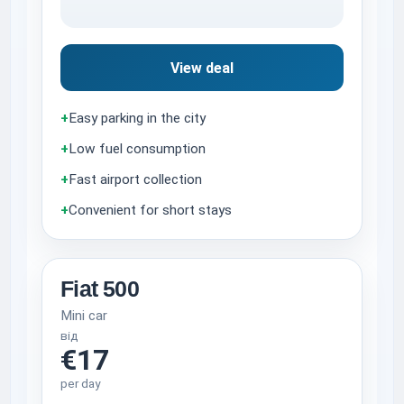
View deal
+
Easy parking in the city
+
Low fuel consumption
+
Fast airport collection
+
Convenient for short stays
Fiat 500
Mini car
від
€17
per day