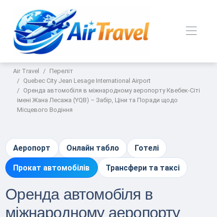
Air Travel
Переліт
Quebec City Jean Lesage International Airport
Оренда автомобіля в міжнародному аеропорту Квебек-Сіті
імені Жана Лесажа (YQB) – Забір, Ціни та Поради щодо
Місцевого Водіння
Аеропорт
Онлайн табло
Готелі
Прокат автомобілів
Трансфери та таксі
Оренда автомобіля в
міжнародному аеропорту