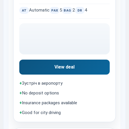
Automatic
5
2
4
AT
PAX
BAG
DR
View deal
+
Зустріч в аеропорту
+
No deposit options
+
Insurance packages available
+
Good for city driving