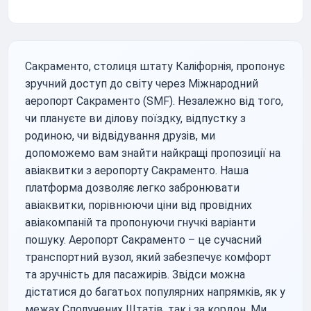
Сакраменто, столиця штату Каліфорнія, пропонує
зручний доступ до світу через Міжнародний
аеропорт Сакраменто (SMF). Незалежно від того,
чи плануєте ви ділову поїздку, відпустку з
родиною, чи відвідування друзів, ми
допоможемо вам знайти найкращі пропозиції на
авіаквитки з аеропорту Сакраменто. Наша
платформа дозволяє легко забронювати
авіаквитки, порівнюючи ціни від провідних
авіакомпаній та пропонуючи гнучкі варіанти
пошуку. Аеропорт Сакраменто – це сучасний
транспортний вузол, який забезпечує комфорт
та зручність для пасажирів. Звідси можна
дістатися до багатьох популярних напрямків, як у
межах Сполучених Штатів, так і за кордон. Ми