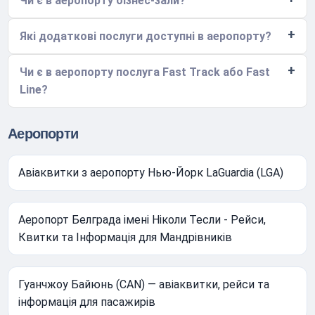
Чи є в аеропорту бізнес-зали?
Які додаткові послуги доступні в аеропорту?
Чи є в аеропорту послуга Fast Track або Fast
Line?
Аеропорти
Авіаквитки з аеропорту Нью-Йорк LaGuardia (LGA)
Аеропорт Белграда імені Ніколи Тесли - Рейси,
Квитки та Інформація для Мандрівників
Гуанчжоу Байюнь (CAN) — авіаквитки, рейси та
інформація для пасажирів