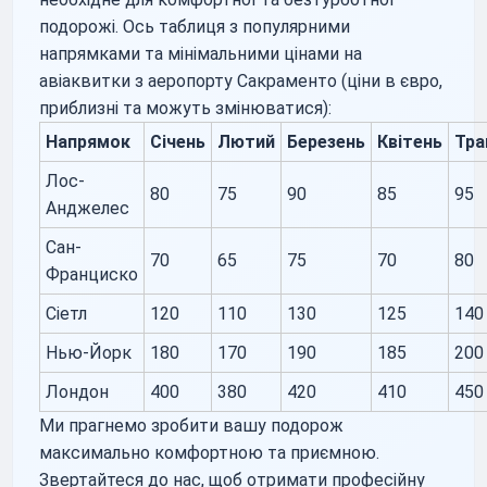
подорожі. Ось таблиця з популярними
напрямками та мінімальними цінами на
авіаквитки з аеропорту Сакраменто (ціни в євро,
приблизні та можуть змінюватися):
Напрямок
Січень
Лютий
Березень
Квітень
Тра
Лос-
80
75
90
85
95
Анджелес
Сан-
70
65
75
70
80
Франциско
Сіетл
120
110
130
125
140
Нью-Йорк
180
170
190
185
200
Лондон
400
380
420
410
450
Ми прагнемо зробити вашу подорож
максимально комфортною та приємною.
Звертайтеся до нас, щоб отримати професійну