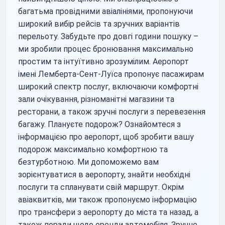
багатьма провідними авіалініями, пропонуючи
широкий вибір рейсів та зручних варіантів
перельоту. Забудьте про довгі години пошуку –
ми зробили процес бронювання максимально
простим та інтуїтивно зрозумілим. Аеропорт
імені Лемберта-Сент-Луїса пропонує пасажирам
широкий спектр послуг, включаючи комфортні
зали очікування, різноманітні магазини та
ресторани, а також зручні послуги з перевезення
багажу. Плануєте подорож? Ознайомтеся з
інформацією про аеропорт, щоб зробити вашу
подорож максимально комфортною та
безтурботною. Ми допоможемо вам
зорієнтуватися в аеропорту, знайти необхідні
послуги та спланувати свій маршрут. Окрім
авіаквитків, ми також пропонуємо інформацію
про трансфери з аеропорту до міста та назад, а
також поради щодо оренди автомобіля. Зручне