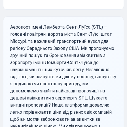
Аеропорт імені Лемберта-Сент-Луїса (STL) –
головні повітряні ворота міста Сент-Луїс, штат
Міссурі, та важливий транспортний вузол для
регіону Середнього Заходу США. Ми пропонуємо
зручний пошук та бронювання авіаквитків з
аеропорту імені Лемберта-Сент-Луїса до
найрізноманітніших куточків світу. Незалежно
від того, чи плануєте ви ділову поїздку, відпустку
з родиною чи спонтанну пригоду, ми
допоможемо знайти найкращі пропозиції на
дешеві авіаквитки з аеропорту STL. Шукаєте
вигідні пропозиції? Наша платформа дозволяє
легко порівнювати ціни від різних авіакомпаній,
щоб ви могли забронювати авіаквитки за
найвигіднішою ціною. Ми співпрацюємо з