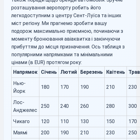
розташування аеропорту робить його
легкодоступним з центру Сент-Луїса та інших
міст регіону. Ми прагнемо зробити вашу
подорож максимально приємною, починаючи з
моменту бронювання авіаквитка і закінчуючи
прибуттям до місця призначення. Ось таблиця з
популярними напрямками та мінімальними
цінами (в EUR) протягом року:
Напрямок
Січень
Лютий
Березень
Квітень
Трав
Нью-
180
170
190
210
230
Йорк
Лос-
250
240
260
280
300
Анджелес
Чикаго
120
110
130
150
170
Маямі
200
190
210
230
250