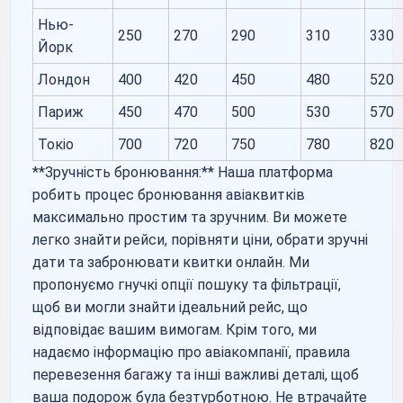
Нью-
250
270
290
310
330
Йорк
Лондон
400
420
450
480
520
Париж
450
470
500
530
570
Токіо
700
720
750
780
820
**Зручність бронювання:** Наша платформа
робить процес бронювання авіаквитків
максимально простим та зручним. Ви можете
легко знайти рейси, порівняти ціни, обрати зручні
дати та забронювати квитки онлайн. Ми
пропонуємо гнучкі опції пошуку та фільтрації,
щоб ви могли знайти ідеальний рейс, що
відповідає вашим вимогам. Крім того, ми
надаємо інформацію про авіакомпанії, правила
перевезення багажу та інші важливі деталі, щоб
ваша подорож була безтурботною. Не втрачайте