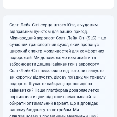
Солт-Лейк-Сіті, серце штату Юта, є чудовим
відправним пунктом для ваших пригод.
Міжнародний аеропорт Солт-Лейк-Сіті (SLC) – це
сучасний транспортний вузол, який пропонує
широкий спектр можливостей для комфортних
подорожей. Ми допоможемо вам знайти та
забронювати дешеві авіаквитки з аеропорту
Солт-Лейк-Сіті, незалежно від того, чи плануєте
ви коротку відпустку, ділову поїздку, чи тривалу
подорож. Шукаєте найкращі пропозиції на
авіаквитки? Наша платформа дозволяє легко
порівнювати ціни від різних авіакомпаній та
обирати оптимальний варіант, що відповідає
вашому бюджету та потребам. Ми
співпрацюємо з провідними авіалініями, щоб