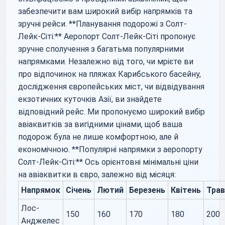
забезпечити вам широкий вибір напрямків та
зручні рейси. **Планування подорожі з Солт-
Лейк-Сіті:** Аеропорт Солт-Лейк-Сіті пропонує
зручне сполучення з багатьма популярними
напрямками. Незалежно від того, чи мрієте ви
про відпочинок на пляжах Карибського басейну,
дослідження європейських міст, чи відвідування
екзотичних куточків Азії, ви знайдете
відповідний рейс. Ми пропонуємо широкий вибір
авіаквитків за вигідними цінами, щоб ваша
подорож була не лише комфортною, але й
економічною. **Популярні напрямки з аеропорту
Солт-Лейк-Сіті:** Ось орієнтовні мінімальні ціни
на авіаквитки в євро, залежно від місяця:
Напрямок
Січень
Лютий
Березень
Квітень
Трав
Лос-
150
160
170
180
200
Анджелес