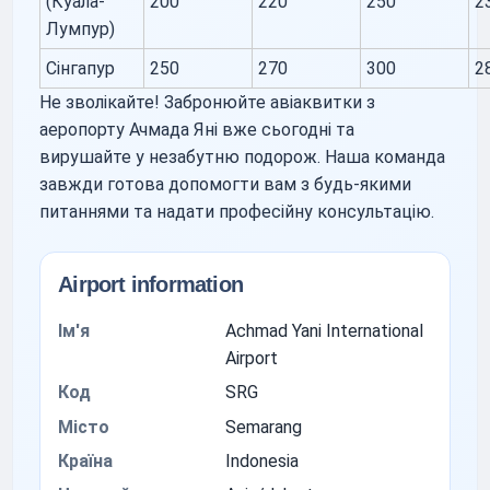
(Куала-
200
220
250
2
Лумпур)
Сінгапур
250
270
300
2
Не зволікайте! Забронюйте авіаквитки з
аеропорту Ачмада Яні вже сьогодні та
вирушайте у незабутню подорож. Наша команда
завжди готова допомогти вам з будь-якими
питаннями та надати професійну консультацію.
Airport information
Ім'я
Achmad Yani International
Airport
Код
SRG
Місто
Semarang
Країна
Indonesia