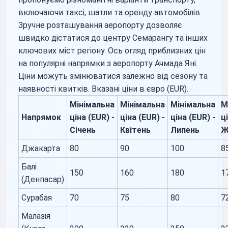
включаючи таксі, шатли та оренду автомобілів.
Зручне розташування аеропорту дозволяє
швидко дістатися до центру Семарангу та інших
ключових міст регіону. Ось огляд приблизних цін
на популярні напрямки з аеропорту Ачмада Яні.
Ціни можуть змінюватися залежно від сезону та
наявності квитків. Вказані ціни в євро (EUR).
Мінімальна
Мінімальна
Мінімальна
М
Напрямок
ціна (EUR) -
ціна (EUR) -
ціна (EUR) -
ц
Січень
Квітень
Липень
Ж
Джакарта
80
90
100
8
Балі
150
160
180
1
(Денпасар)
Сурабая
70
75
80
7
Малазія