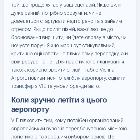
той, що краще лягає у ваш сценарій. Якщо виліт
дуже ранній, потрібно зрозуміти, чи не
доведеться стартувати надто рано та з зайвим
стресом. Якщо приліт пізній, важливо ще до
бронювання вирішити, чи їдете одразу в місто, чи
ночуєте поруч. Якщо маршрут стикувальний,
критично оцінювати не тільки саму пересадку, а й
свій ресурс на неї. Для практичного планування
також корисно звірити
онлайн табло Vienna
Airport
, подивитися
готелі біля аеропорту
, оцінити
трансфер з VIE
та умови
оренди авто
.
Коли зручно летіти з цього
аеропорту
VIE підходить тим, кому потрібен організований
європейський вузол із передбачуваною міською
логістикою та хорошим вибором рейсів. Це