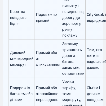
вильоту і
Коротка
повернення,
Переважно
City-break і
поїздка з
дорогу до
прямий
відрядже
Відня
аеропорту,
ручну
поклажу
Загальну
тривалість
Тим, хто
Далекий
Прямий або
дороги,
летить
міжнародний
зі
багаж,
надовго а
маршрут
стикуванням
запас між
далеко
сегментами
Умови
Подорож із
Прямий або
тарифу,
Сім’ям і
багажем або
зі спокійною
темп
довгим
дітьми
пересадкою
маршруту,
поїздкам
пізній приліт