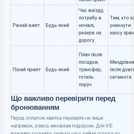
Час виїзду,
потребу в
Тим, хто х
Ранній виліт
Будь-який
ночівлі,
уникнути
резерв на
хаосу зра
дорогу
План після
посадки,
Мандрівн
Пізній приліт
Будь-який
трансфер,
після довг
готель
сегмента
поруч
Що важливо перевірити перед
бронюванням
Перед оплатою квитка перевірте не лише
напрямок, а весь механізм подорожі. Для VIE
важливо розуміти, скільки часу займе дорога до