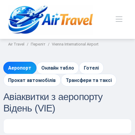
Air Travel
Переліт
Vienna International Airport
Аеропорт
Онлайн табло
Готелі
Прокат автомобілів
Трансфери та таксі
Авіаквитки з аеропорту
Відень (VIE)