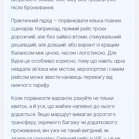
після бронювання.
Практичний підхід — порівнювати кілька повних
сценаріїв. Наприклад, прямий рейс трохи
дорожчий, але без зайвої втоми; стикувальний
дешевший, але довший; або варіант із кращим
балансом між ціною, часом і логістикою. Для
Відня це особливо корисно, тому що навіть одна
невдала зв’язка між містом, аеропортом і самим
рейсом може звести нанівець перевагу від
нижчого тарифу.
Коли порівнюєте варіанти, рахуйте не тільки
квиток, а й усе, що майже напевно до нього
додасться. Якщо маршрут вимагає дорогого
трансферу, окремого багажу чи додаткового
проживання, він уже не такий вигідний, як
здається спочатку. Сильний рейс із VIE — це не