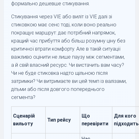
формально дешевше стикування.
Стикування через VIE або виліт із VIE далі зі
стиковкою має сенс тоді, коли воно реально
покращує маршрут: дає потрібний напрямок,
кращий час прибуття або більш розумну ціну без
критичної втрати комфорту. Але в такій ситуації
важливо оцінити не лише паузу між сегментами,
а й свій власний ресурс. Чи вистачить вам часу?
Чи не буде стиковка надто щільною після
затримки? Чи витримаєте ви цей темп із валізами,
дітьми або після довгого попереднього
сегмента?
Сценарій
Що
Для кого
Тип рейсу
вильоту
перевірити
підходить
Час