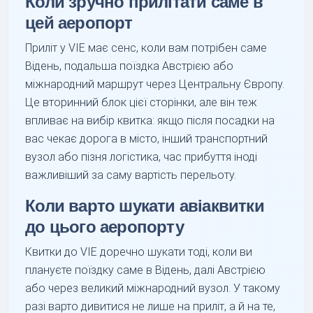
Коли зручно прилітати саме в
цей аеропорт
Приліт у VIE має сенс, коли вам потрібен саме
Відень, подальша поїздка Австрією або
міжнародний маршрут через Центральну Європу.
Це вторинний блок цієї сторінки, але він теж
впливає на вибір квитка: якщо після посадки на
вас чекає дорога в місто, інший транспортний
вузол або пізня логістика, час прибуття іноді
важливіший за саму вартість перельоту.
Коли варто шукати авіаквитки
до цього аеропорту
Квитки до VIE доречно шукати тоді, коли ви
плануєте поїздку саме в Відень, далі Австрією
або через великий міжнародний вузол. У такому
разі варто дивитися не лише на приліт, а й на те,