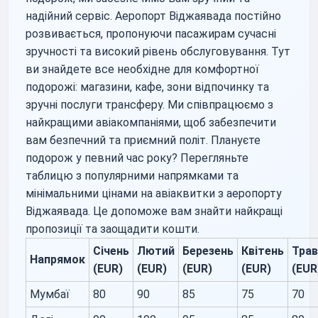
надійний сервіс. Аеропорт Віджаявада постійно
розвивається, пропонуючи пасажирам сучасні
зручності та високий рівень обслуговування. Тут
ви знайдете все необхідне для комфортної
подорожі: магазини, кафе, зони відпочинку та
зручні послуги трансферу. Ми співпрацюємо з
найкращими авіакомпаніями, щоб забезпечити
вам безпечний та приємний політ. Плануєте
подорож у певний час року? Перегляньте
таблицю з популярними напрямками та
мінімальними цінами на авіаквитки з аеропорту
Віджаявада. Це допоможе вам знайти найкращі
пропозиції та заощадити кошти.
Січень
Лютий
Березень
Квітень
Трав
Напрямок
(EUR)
(EUR)
(EUR)
(EUR)
(EUR
Мумбаї
80
90
85
75
70