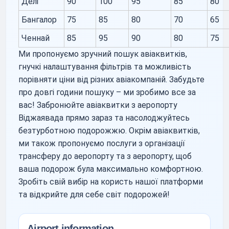
Делі
90
100
95
85
80
Бангалор
75
85
80
70
65
Ченнай
85
95
90
80
75
Ми пропонуємо зручний пошук авіаквитків,
гнучкі налаштування фільтрів та можливість
порівняти ціни від різних авіакомпаній. Забудьте
про довгі години пошуку – ми зробимо все за
вас! Забронюйте авіаквитки з аеропорту
Віджаявада прямо зараз та насолоджуйтесь
безтурботною подорожжю. Окрім авіаквитків,
ми також пропонуємо послуги з організації
трансферу до аеропорту та з аеропорту, щоб
ваша подорож була максимально комфортною.
Зробіть свій вибір на користь нашої платформи
та відкрийте для себе світ подорожей!
Airport information