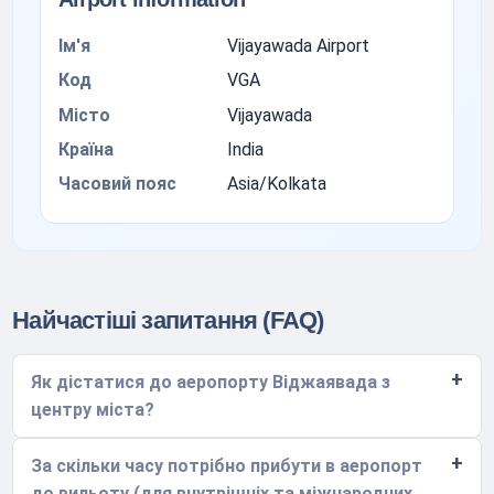
Ім'я
Vijayawada Airport
Код
VGA
Місто
Vijayawada
Країна
India
Часовий пояс
Asia/Kolkata
Найчастіші запитання (FAQ)
Як дістатися до аеропорту Віджаявада з
центру міста?
За скільки часу потрібно прибути в аеропорт
до вильоту (для внутрішніх та міжнародних