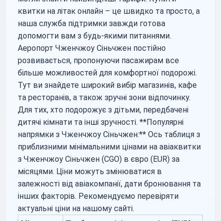
квитки на літак онлайн – це швидко та просто, а
наша служба підтримки завжди готова
допомогти вам з будь-якими питаннями.
Аеропорт Чженчжоу Сіньчжен постійно
розвивається, пропонуючи пасажирам все
більше можливостей для комфортної подорожі.
Тут ви знайдете широкий вибір магазинів, кафе
та ресторанів, а також зручні зони відпочинку.
Для тих, хто подорожує з дітьми, передбачені
дитячі кімнати та інші зручності. **Популярні
напрямки з Чженчжоу Сіньчжен:** Ось таблиця з
приблизними мінімальними цінами на авіаквитки
з Чженчжоу Сіньчжен (CGO) в євро (EUR) за
місяцями. Ціни можуть змінюватися в
залежності від авіакомпанії, дати бронювання та
інших факторів. Рекомендуємо перевіряти
актуальні ціни на нашому сайті.