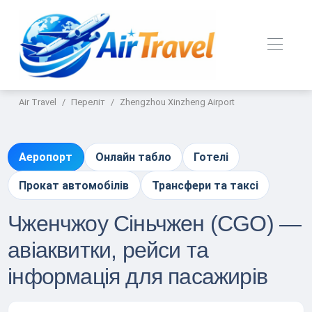
Air Travel
Переліт
Zhengzhou Xinzheng Airport
Аеропорт
Онлайн табло
Готелі
Прокат автомобілів
Трансфери та таксі
Чженчжоу Сіньчжен (CGO) —
авіаквитки, рейси та
інформація для пасажирів