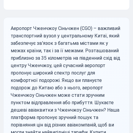
Аеропорт Чженчжоу Сіньчжен (CGO) – важливий
транспортний вузол у центральному Китаї, який
забезпечує зв'язок з багатьма містами як у
межах країни, так і за її межами. Розташований
приблизно за 35 кілометрів на південний схід від
центру Чженчжоу, цей сучасний аеропорт
пропонує широкий спектр послуг для
комфортної подорожі. Якщо ви плануєте
подорож до Китаю або з нього, аеропорт
Чженчжоу Сіньчжен може стати зручним
пунктом відправлення або прибуття. Шукаєте
дешеві авіаквитки з Чженчжоу Сіньчжен? Наша
платформа пропонує зручний пошук та
порівняння цін від різних авіакомпаній, щоб ви
могли знайти найвигідніші тарифи. Купити