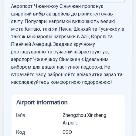
Аеропорт Чженчжоу Сіньчжен пропонує
широкий вибір авіарейсів до різних куточків
світу. Популярні напрямки включають великі
міста Китаю, такі як Пекін, Шанхай та Гуанчжоу, а
також міжнародні напрямки в Азії, Європі та
Північній Америці. Завдяки зручному
розташуванню та сучасній інфраструктурі,
аеропорт Чженчжоу Сіньчжен є ідеальним
вибором для вашої наступної подорожі. Не
втрачайте часу, забронюйте авіаквитки зараз та
насолоджуйтесь комфортною подорожжю!
Airport information
Ім'я
Zhengzhou Xinzheng
Airport
Код
CGO