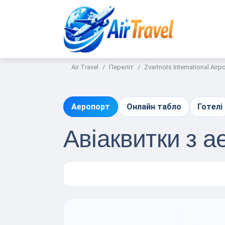
Air Travel
Переліт
Zvartnots International Airpo
Аеропорт
Онлайн табло
Готелі
Авіаквитки з 