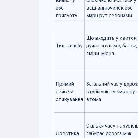
вильоту
спокійно вписатися у
або
ваш відпочинок або
прильоту
маршрут регіонами
Що входить у квиток:
Тип тарифу
ручна поклажа, багаж,
зміни, місця
Прямий
Загальний час у дорозі
рейс чи
стабільність маршрут
стикування
втома
Скільки часу та зусил
Логістика
забирає дорога між