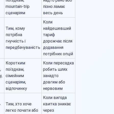
поїздкам,
надто рано або
mountain-trip
пізно ламає
сценаріям
весь день
Коли
Тим, кому
найдешевший
потрібна
тариф
гнучкість і
дорожчає після
передбачуваність
додавання
потрібних опцій
Коротким
Коли пересадка
,
поїздкам,
робить шлях
у,
сімейним
занадто
сценаріям,
довгим або
відпочинку
нервовим
Коли вигода
ь
Тим, хто хоче
квитка зникає
легко почати або
через