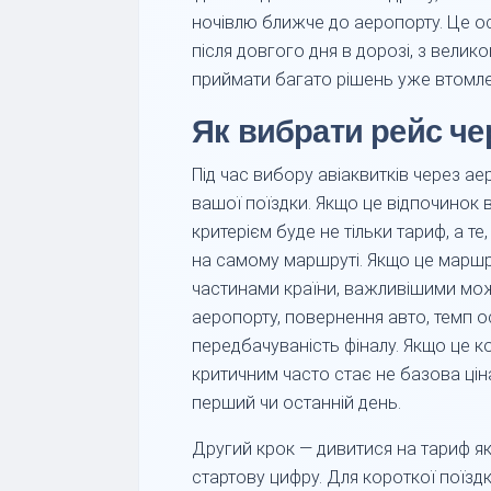
ночівлю ближче до аеропорту. Це о
після довгого дня в дорозі, з велик
приймати багато рішень уже втомле
Як вибрати рейс че
Під час вибору авіаквитків через ае
вашої поїздки. Якщо це відпочинок в
критерієм буде не тільки тариф, а те
на самому маршруті. Якщо це маршр
частинами країни, важливішими мож
аеропорту, повернення авто, темп о
передбачуваність фіналу. Якщо це к
критичним часто стає не базова ціна
перший чи останній день.
Другий крок — дивитися на тариф як
стартову цифру. Для короткої поїздк