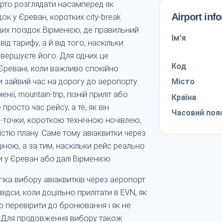
рто розглядати насамперед як
Airport inf
ок у Єреван, коротких city-break
ьших поїздок Вірменією, де правильний
Ім'я
ід тарифу, а й від того, наскільки
авершуєте його. Для одних це
Код
 Єревані, коли важливо спокійно
Місто
и зайвий час на дорогу до аеропорту.
ї, mountain-trip, пізній приліт або
Країна
просто час рейсу, а те, як він
Часовий поя
-точки, короткою технічною ночівлею,
стю плану. Саме тому авіаквитки через
іною, а за тим, наскільки рейс реально
 у Єреван або далі Вірменією.
огіка вибору авіаквитків через аеропорт
відси, коли доцільно прилітати в EVN, як
о перевірити до бронювання і як не
. Для продовження вибору також