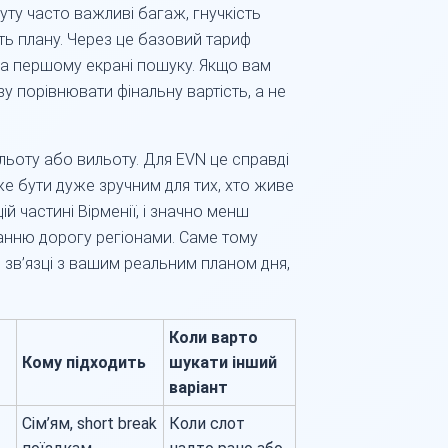
руту часто важливі багаж, гнучкість
ість плану. Через це базовий тариф
а першому екрані пошуку. Якщо вам
зу порівнювати фінальну вартість, а не
ильоту або вильоту. Для EVN це справді
е бути дуже зручним для тих, хто живе
 частині Вірменії, і значно менш
танню дорогу регіонами. Саме тому
 зв’язці з вашим реальним планом дня,
Коли варто
Кому підходить
шукати інший
варіант
Сім’ям, short break
Коли слот