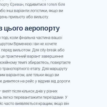
порту Єреван
, подивитися
готелі біля
бо інші варіанти логістики, якщо ви
 день прильоту або вильоту.
 з цього аеропорту
тоді, коли фінальна частина вашої
шрутом Вірменією і ви не хочете
перед вильотом. Для city-break або
і це практичний варіант завершення
спокійному темпі збираєтесь, повертаєте
го транспортного етапу. Для маршруту
м варіантом, але тільки якщо ви
е дивитеся на рейс у відриві від дороги.
иліт після кількох днів у різних
ень легко перевантажити переїздами. У
с часто виявляється кращим, якщо він