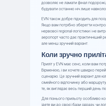
дозволяє не ламати фінал подорожі,
будувати останню ніч лише навколо
EVN також добре підходить для поїз
Якщо вам потрібно зберегти контро
нервової regional-логістики і не вит
аеропорт часто дає практичніший р
але менш зручний варіант.
Коли зручно приліт
Приліт у EVN має сенс, коли вам п
Вірменією, і ви хочете швидко перейт
сценарію. Це зручний варіант для кіль
сімейного відпочинку або маршруту
те, як виглядає весь перший день піс
Для пізнього прильоту особливо ко
їдете ви до своєї бази одразу, чи ло