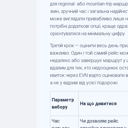
для regional- або mountain-trip марш
змін, зручний час і загальна надійн
може виглядати привабливо лише н
потрібні додаткові опції, краще одра
орієнтуватися на мінімальну цифру.
Третій крок — оцінити весь день пр
важливо. Один і той самий рейс мож
недалеко або завершує маршрут у цій
вдалим для тих, хто недооцінює ос
квиток через EVN варто оцінювати в
а не у відриві від усієї подорожі.
Параметр
На що дивитися
вибору
Час
Чи дозволяє рейс