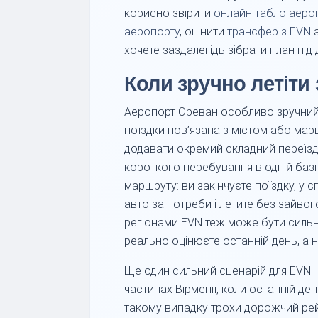
корисно звірити
онлайн табло аеро
аеропорту
, оцінити
трансфер з EVN
а
хочете заздалегідь зібрати план під
Коли зручно летіти
Аеропорт Єреван особливо зручний 
поїздки пов’язана з містом або мар
додавати окремий складний переїзд 
короткого перебування в одній баз
маршруту: ви закінчуєте поїздку, у 
авто за потреби і летите без зайво
регіонами EVN теж може бути сильни
реально оцінюєте останній день, а н
Ще один сильний сценарій для EVN — в
частинах Вірменії, коли останній д
такому випадку трохи дорожчий рей