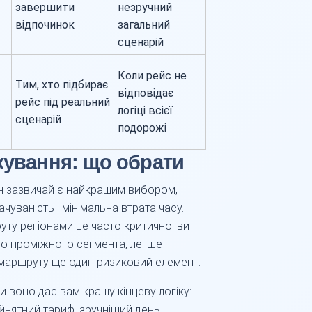
завершити
незручний
відпочинок
загальний
сценарій
Коли рейс не
Тим, хто підбирає
відповідає
рейс під реальний
логіці всієї
сценарій
подорожі
кування: що обрати
н зазвичай є найкращим вибором,
уваність і мінімальна втрата часу.
ту регіонами це часто критично: ви
ого проміжного сегмента, легше
 маршруту ще один ризиковий елемент.
и воно дає вам кращу кінцеву логіку:
йнятний тариф, зручніший день