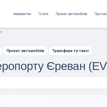
Авіаквитки
Готелі
Прокат автомобілів
Про на
rt
Прокат автомобілів
Трансфери та таксі
аеропорту Єреван (E