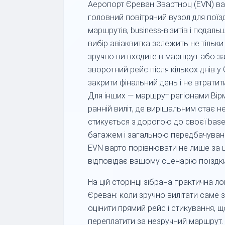
Аеропорт Єреван Звартноц (EVN) ва
головний повітряний вузол для поїзд
маршрутів, business-візитів і подал
вибір авіаквитка залежить не тільки в
зручно ви входите в маршрут або з
зворотний рейс після кількох днів у
закрити фінальний день і не втратит
Для інших — маршрут регіонами Вірмені
ранній виліт, де вирішальним стає не 
стикується з дорогою до своєї base
багажем і загальною передбачувані
EVN варто порівнювати не лише за ц
відповідає вашому сценарію поїздки
На цій сторінці зібрана практична л
Єреван: коли зручно вилітати саме з
оцінити прямий рейс і стикування, щ
переплатити за незручний маршрут