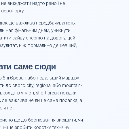
 не виїжджати надто рано і не
 аеропорту.
док, де важлива передбачуваність.
ль над фінальним днем, уникнути
ратити зайву енергію на дорогу, цей
езультат, ніж формально дешевший,
ати саме сюди
отрібні Єреван або подальший маршрут
и до свого city, regional або mountain-
кох днів у місті, short break поїздки,
, де важлива не лише сама посадка, а
ля неї.
рисно ще до бронювання вирішити, чи
гічніше зробити коротку технічну