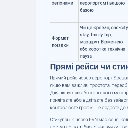
регіонами
аеропортом і вашою
базою
Чи це Єреван, one-city
stay, family trip,
Формат
маршрут Вірменією
поїздки
або коротка технічна
пауза
Прямі рейси чи сти
Прямий рейс через аеропорт Єрева
якщо вам важливі простота, передбач
Для відпустки або короткого маршру
прилітаєте або відлітаєте без зайв
контролюєте графік і не додаєте до
Стикування через EVN має сенс, кол
доступ до потрібного напрямку, при