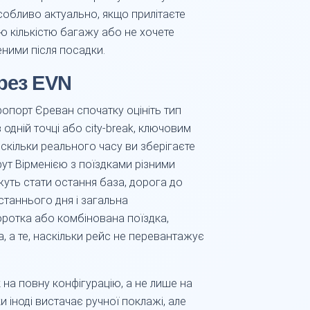
собливо актуально, якщо прилітаєте
ою кількістю багажу або не хочете
ними після посадки.
рез EVN
ропорт Єреван спочатку оцініть тип
 одній точці або city-break, ключовим
, скільки реального часу ви зберігаєте
ут Вірменією з поїздками різними
уть стати остання база, дорога до
станнього дня і загальна
оротка або комбінована поїздка,
, а те, наскільки рейс не перевантажує
 на повну конфігурацію, а не лише на
и іноді вистачає ручної поклажі, але