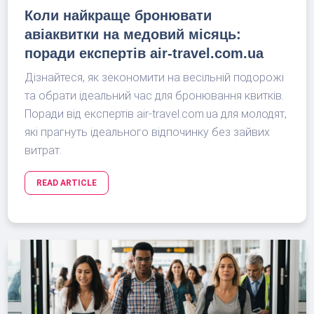
Коли найкраще бронювати
авіаквитки на медовий місяць:
поради експертів air-travel.com.ua
Дізнайтеся, як зекономити на весільній подорожі
та обрати ідеальний час для бронювання квитків.
Поради від експертів air-travel.com.ua для молодят,
які прагнуть ідеального відпочинку без зайвих
витрат.
READ ARTICLE