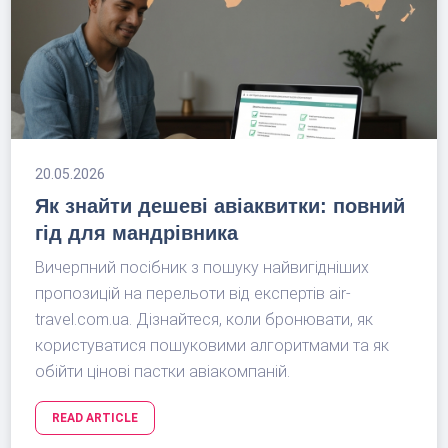
20.05.2026
Як знайти дешеві авіаквитки: повний
гід для мандрівника
Вичерпний посібник з пошуку найвигідніших
пропозицій на перельоти від експертів air-
travel.com.ua. Дізнайтеся, коли бронювати, як
користуватися пошуковими алгоритмами та як
обійти цінові пастки авіакомпаній.
READ ARTICLE