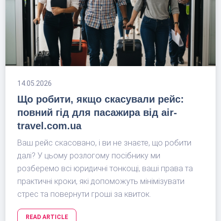
14.05.2026
Що робити, якщо скасували рейс:
повний гід для пасажира від air-
travel.com.ua
Ваш рейс скасовано, і ви не знаєте, що робити
далі? У цьому розлогому посібнику ми
розберемо всі юридичні тонкощі, ваші права та
практичні кроки, які допоможуть мінімізувати
стрес та повернути гроші за квиток.
READ ARTICLE