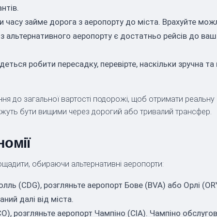
антів.
ки часу займе дорога з аеропорту до міста. Врахуйте мож
з альтернативного аеропорту є достатньо рейсів до ваш
еться робити пересадку, перевірте, наскільки зручна т
ння до загальної вартості подорожі, щоб отримати реальну 
ожуть бути вищими через дорогий або тривалий трансфер.
номії
ощадити, обираючи альтернативні аеропорти:
лль (CDG), розгляньте аеропорт Бове (BVA) або Орлі (OR
ний далі від міста.
O), розгляньте аеропорт Чампіно (CIA). Чампіно обслуго