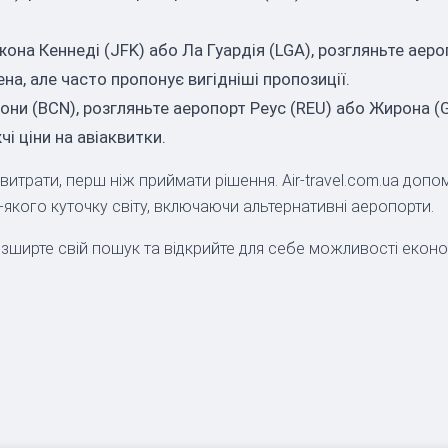
она Кеннеді (JFK) або Ла Гуардія (LGA), розгляньте аер
а, але часто пропонує вигідніші пропозиції.
ни (BCN), розгляньте аеропорт Реус (REU) або Жирона (
і ціни на авіаквитки.
 витрати, перш ніж приймати рішення. Air-travel.com.ua до
-якого куточку світу, включаючи альтернативні аеропорти.
ирте свій пошук та відкрийте для себе можливості економі