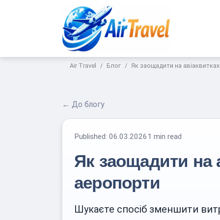
Air Travel
Блог
Як заощадити на авіаквитках
← До блогу
Published:
06.03.2026
1 min read
Як заощадити на 
аеропорти
Шукаєте спосіб зменшити витр