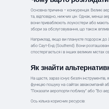
Основна причина – конкуренція. Великі ае
та, відповідно, нижчих цін. Однак, менші 
вони приваблюють лоукостери або мають м
збори за обслуговування, що також вплива
Наприклад, якщо ви плануєте подорож до Ло
або Саут-Енд (Southend). Вони розташовані
спостерігається і в інших великих містах св
Як знайти альтернатив
На щастя, зараз існує безліч інструменті
функцію пошуку на сайтах авіакомпаній або 
“Показати аеропорти поблизу” або “Всі ае
Ось кілька корисних ресурсів: