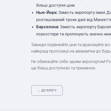
більш доступні ціни.
Нью-Йорк:
Замість аеропорту імені Дж
розташований трохи далі від Манхеттен
Барселона:
Замість аеропорту Барсело
лоукостери та пропонують значно нижч
Завжди порівнюйте ціни та враховуйте всі
найкращі пропозиції на авіаквитки до будь
Не обмежуйте себе одним аеропортом! Розш
ще більш доступною та приємною.
← ДО БЛОГУ