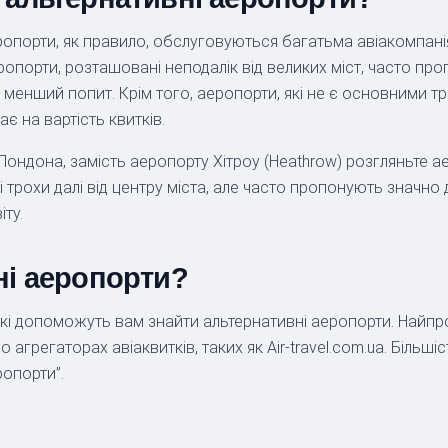
ропорти, як правило, обслуговуються багатьма авіакомпані
аеропорти, розташовані неподалік від великих міст, часто п
енший попит. Крім того, аеропорти, які не є основними т
є на вартість квитків.
ндона, замість аеропорту Хітроу (Heathrow) розгляньте аер
 трохи далі від центру міста, але часто пропонують значно 
іту.
ні аеропорти?
в, які допоможуть вам знайти альтернативні аеропорти. Найп
агрегаторах авіаквитків, таких як Air-travel.com.ua. Більш
ропорти”.