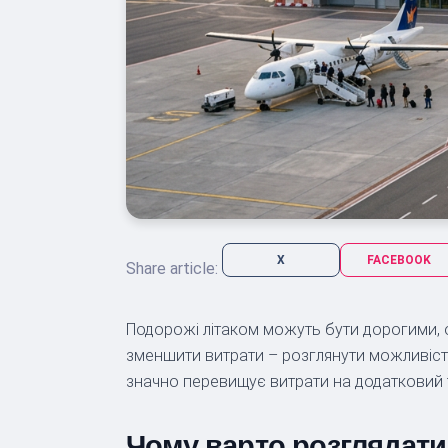
X
FACEBOOK
Share article:
Подорожі літаком можуть бути дорогими, о
зменшити витрати – розглянути можливість
значно перевищує витрати на додатковий 
Чому варто розглядати