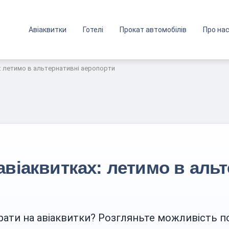
Авіаквитки
Готелі
Прокат автомобілів
Про на
: летимо в альтернативні аеропорти
авіаквитках: летимо в аль
ати на авіаквитки? Розгляньте можливість п