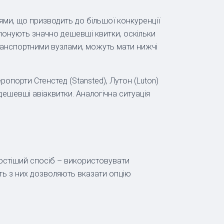
ями, що призводить до більшої конкуренції
ропонують значно дешевші квитки, оскільки
ранспортними вузлами, можуть мати нижчі
опорти Стенстед (Stansted), Лутон (Luton)
дешевші авіаквитки. Аналогічна ситуація
ростіший спосіб – використовувати
ість з них дозволяють вказати опцію