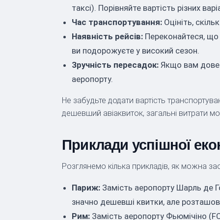
таксі). Порівняйте вартість різних варі
Час транспортування:
Оцініть, скіль
Наявність рейсів:
Переконайтеся, що 
ви подорожуєте у високий сезон.
Зручність пересадок:
Якщо вам довед
аеропорту.
Не забудьте додати вартість транспортува
дешевший авіаквиток, загальні витрати м
Приклади успішної еко
Розглянемо кілька прикладів, як можна за
Париж:
Замість аеропорту Шарль де Го
значно дешевші квитки, але розташова
Рим:
Замість аеропорту Фьюмічіно (FC