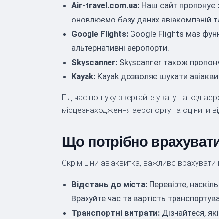
Air-travel.com.ua:
Наш сайт пропонує з
оновлюємо базу даних авіакомпаній т
Google Flights:
Google Flights має фун
альтернативні аеропорти.
Skyscanner:
Skyscanner також пропонує
Kayak:
Kayak дозволяє шукати авіаквит
Під час пошуку звертайте увагу на код ае
місцезнаходження аеропорту та оцінити ві
Що потрібно врахуват
Окрім ціни авіаквитка, важливо врахувати к
Відстань до міста:
Перевірте, наскіл
Врахуйте час та вартість транспортув
Транспортні витрати:
Дізнайтеся, як