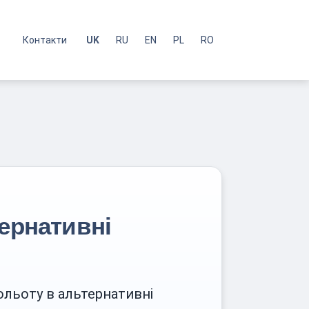
с
Контакти
UK
RU
EN
PL
RO
тернативні
ольоту в альтернативні