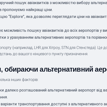
ручний пошук авіаквитків з можливістю вибору альтерна
а пропонуємо найкращі ціни.
кцію “Explore”, яка дозволяє переглядати ціни на авіакви
 можливість пошуку авіаквитків до всіх аеропортів у ви
ки з урахуванням альтернативних аеропортів та порівнюва
ропорту (наприклад, LHR для Хітроу, STN для Стенстеда). Ц
дстань до вашого кінцевого пункту призначення.
и, обираючи альтернативний ае
ілька інших факторів:
ьки далеко розташований альтернативний аеропорт від в
ання.
і варіанти транспортування доступні з альтернативного ае