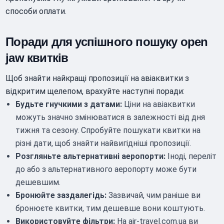
способи оплати.
Поради для успішного пошуку open
jaw квитків
Щоб знайти найкращі пропозиції на авіаквитки з
відкритим щелепом, врахуйте наступні поради:
Будьте гнучкими з датами:
Ціни на авіаквитки
можуть значно змінюватися в залежності від дня
тижня та сезону. Спробуйте пошукати квитки на
різні дати, щоб знайти найвигідніші пропозиції.
Розгляньте альтернативні аеропорти:
Іноді, переліт
до або з альтернативного аеропорту може бути
дешевшим.
Бронюйте заздалегідь:
Зазвичай, чим раніше ви
бронюєте квитки, тим дешевше вони коштують.
Використовуйте фільтри:
На air-travel.com.ua ви