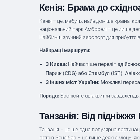
Кенія: Брама до східн
Кенія – це, мабуть, найвідоміша країна, к
національний парк Амбоселі – це лише деякі
Найбільш зручний аеропорт для прибуття 
Найкращі маршрути:
З Києва:
Найчастіше переліт здійснює
Париж (CDG) або Стамбул (IST). Авіаком
З інших міст України:
Можливі пересад
Порада:
Бронюйте авіаквитки заздалегідь,
Танзанія: Від підніжжя
Танзанія – це ще одна популярна дестинаці
острів Занзібар – це лише деякі з місць, я