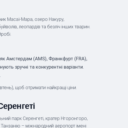
ник Масаї-Мара, озеро Накуру,
уйволів, леопардів та безліч інших тварин.
робі.
 як Амстердам (AMS), Франкфурт (FRA),
онують зручні та конкурентні варіанти.
.
тень), щоб отримати найкращі ціни.
Серенгеті
льний парк Серенгеті, кратер Нгоронгоро,
 в Танзанію – міжнародний аеропорт імені