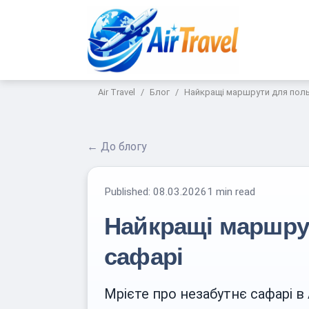
Air Travel
Блог
Найкращі маршрути для поль
← До блогу
Published:
08.03.2026
1 min read
Найкращі маршру
сафарі
Мрієте про незабутнє сафарі в