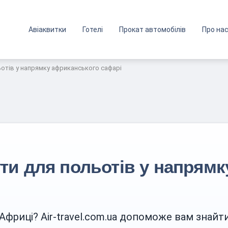
Авіаквитки
Готелі
Прокат автомобілів
Про на
отів у напрямку африканського сафарі
ти для польотів у напрямк
 Африці? Air-travel.com.ua допоможе вам знай