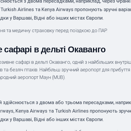
йснюється з двома пересадками, наприклад, через Франкф
Turkish Airlines та Kenya Airways пропонують зручні варіа
ки у Варшаві, Відні або інших містах Європи.
ня та медичну страховку перед поїздкою до ПАР.
 сафарі в дельті Окаванго
зивне сафарі в дельті Окаванго, одній з найбільших внутрішн
дів та безліч птахів. Найбільш зручний аеропорт для прибут
ародний аеропорт Маун (MUB).
й здійснюється з двома або трьома пересадками, наприкл
rways, Kenya Airways та Turkish Airlines пропонують зручн
ки у Варшаві, Відні або інших містах Європи.