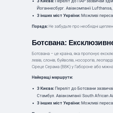
З Києва:
Переліт до ПАР зазвичай зді
Йоганнесбург. Авіакомпанії Lufthansa, 
З інших міст України:
Можливі пересад
Порада:
Не забудьте про необхідні щеплен
Ботсвана: Ексклюзивне
Ботсвана – це країна, яка пропонує ексклю
левів, слонів, буйволів, носорогів, леопар
Сіреце Серама (BBK) у Габороне або міжн
Найкращі маршрути:
З Києва:
Переліт до Ботсвани зазвича
Стамбул. Авіакомпанії South African Ai
З інших міст України:
Можливі пересад