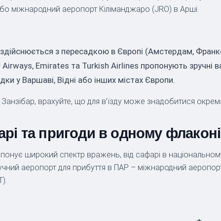
або міжнародний аеропорт Кіліманджаро (JRO) в Арші.
й здійснюється з пересадкою в Європі (Амстердам, Франк
 Airways, Emirates та Turkish Airlines пропонують зручні в
ки у Варшаві, Відні або інших містах Європи.
 Занзібар, врахуйте, що для в’їзду може знадобитися окрема
рі та пригоди в одному флаконі
ропонує широкий спектр вражень, від сафарі в національном
учний аеропорт для прибуття в ПАР – міжнародний аеропорт 
).