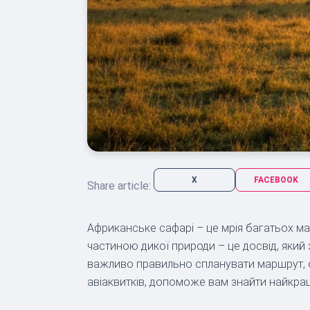
X
FACEBOOK
Share article:
Африканське сафарі – це мрія багатьох ма
частиною дикої природи – це досвід, яки
важливо правильно спланувати маршрут, осо
авіаквитків, допоможе вам знайти найкращ