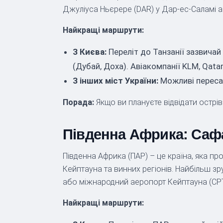
Джуліуса Ньєрере (DAR) у Дар-ес-Саламі 
Найкращі маршрути:
З Києва:
Переліт до Танзанії зазвича
(Дубай, Доха). Авіакомпанії KLM, Qatar
З інших міст України:
Можливі пересад
Порада:
Якщо ви плануєте відвідати острів
Південна Африка: Сафа
Південна Африка (ПАР) – це країна, яка п
Кейптауна та винних регіонів. Найбільш зр
або міжнародний аеропорт Кейптауна (CPT
Найкращі маршрути: