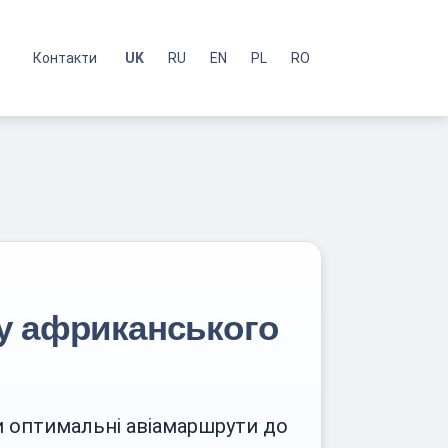
с
Контакти
UK
RU
EN
PL
RO
у африканського
ти оптимальні авіамаршрути до