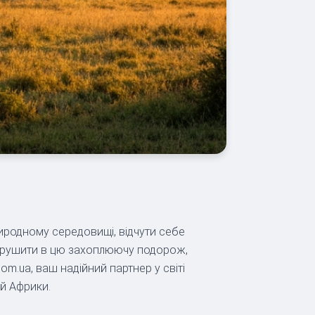
риродному середовищі, відчути себе
вирушити в цю захоплюючу подорож,
m.ua, ваш надійний партнер у світі
й Африки.