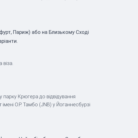
фурт, Париж) або на Близькому Сході
аріанти.
 віза.
у парку Крюгера до відвідування
імені О.Р. Тамбо (JNB) у Йоганнесбурзі