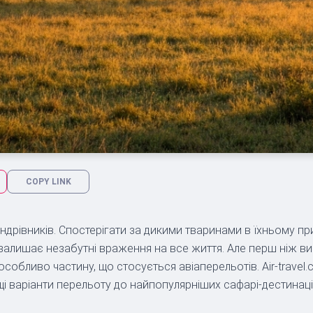
COPY LINK
ндрівників. Спостерігати за дикими тваринами в їхньому п
й залишає незабутні враження на все життя. Але перш ніж 
бливо частину, що стосується авіаперельотів. Air-travel.co
і варіанти перельоту до найпопулярніших сафарі-дестинаці