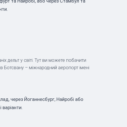
урт та Найробі, або через Стамбул та
нти.
іх дельт у світі. Тут ви можете побачити
тя в Ботсвану – міжнародний аеропорт імені
ад, через Йоганнесбург, Найробі або
і варіанти.