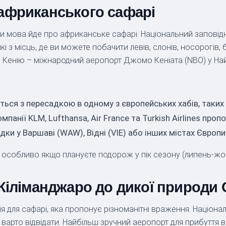
оафриканського сафарі
оли мова йде про африканське сафарі. Національний заповід
 з місць, де ви можете побачити левів, слонів, носорогів, б
в Кенію – міжнародний аеропорт Джомо Кеніата (NBO) у Най
ться з пересадкою в одному з європейських хабів, таких
панії KLM, Lufthansa, Air France та Turkish Airlines проп
ки у Варшаві (WAW), Відні (VIE) або інших містах Європи
 особливо якщо плануєте подорож у пік сезону (липень-жов
 Кіліманджаро до дикої природи 
я для сафарі, яка пропонує різноманітні враження. Націона
кі варто відвідати. Найбільш зручний аеропорт для прибуття