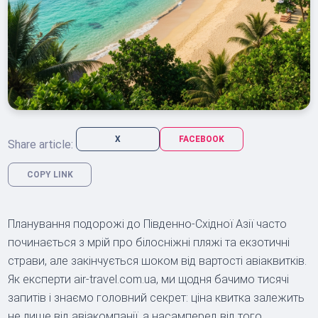
X
FACEBOOK
Share article:
COPY LINK
Планування подорожі до Південно-Східної Азії часто
починається з мрій про білосніжні пляжі та екзотичні
страви, але закінчується шоком від вартості авіаквитків.
Як експерти air-travel.com.ua, ми щодня бачимо тисячі
запитів і знаємо головний секрет: ціна квитка залежить
не лише від авіакомпанії, а насамперед від того,