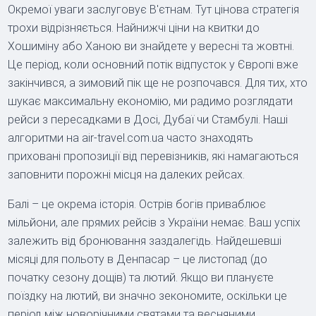
Окремої уваги заслуговує В'єтнам. Тут цінова стратегія
трохи відрізняється. Найнижчі ціни на квитки до
Хошиміну або Ханою ви знайдете у вересні та жовтні.
Це період, коли основний потік відпусток у Європі вже
закінчився, а зимовий пік ще не розпочався. Для тих, хто
шукає максимальну економію, ми радимо розглядати
рейси з пересадками в Досі, Дубаї чи Стамбулі. Наші
алгоритми на air-travel.com.ua часто знаходять
приховані пропозиції від перевізників, які намагаються
заповнити порожні місця на далеких рейсах.
Балі – це окрема історія. Острів богів приваблює
мільйони, але прямих рейсів з України немає. Ваш успіх
залежить від бронювання заздалегідь. Найдешевші
місяці для польоту в Денпасар – це листопад (до
початку сезону дощів) та лютий. Якщо ви плануєте
поїздку на лютий, ви значно зекономите, оскільки це
період між новорічними святами та весняними