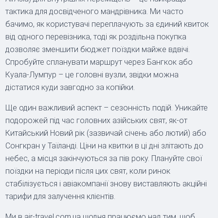
тактика для досвідченого мандрівника. Ми часто
бачимо, як користувачі переплачують за єдиний квиток
від одного перевізника, тоді як роздільна покупка
дозволяє зменшити бюджет поїздки майже вдвічі.
Спробуйте спланувати маршрут через Бангкок або
Куала-Лумпур – це головні вузли, звідки можна
дістатися куди завгодно за копійки.
Ще один важливий аспект – сезонність подій. Уникайте
подорожей під час головних азійських свят, як-от
Китайський Новий рік (зазвичай січень або лютий) або
Сонгкран у Таїланді. Ціни на квитки в ці дні злітають до
небес, а місця закінчуються за пів року. Плануйте свої
поїздки на періоди після цих свят, коли ринок
стабілізується і авіакомпанії знову виставляють акційні
тарифи для залучення клієнтів.
Ми в air-travel.com.ua щодня працюємо над тим, щоб