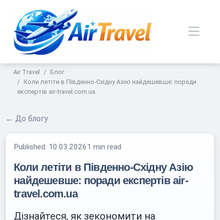
Air Travel
Блог
Коли летіти в Південно-Східну Азію найдешевше: поради
експертів air-travel.com.ua
← До блогу
Published:
10.03.2026
1 min read
Коли летіти в Південно-Східну Азію
найдешевше: поради експертів air-
travel.com.ua
Дізнайтеся, як зекономити на