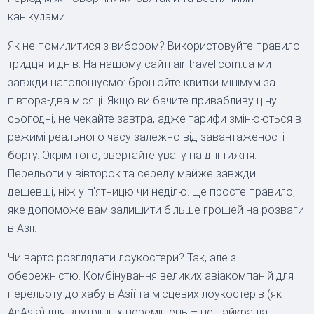
канікулами.
Як не помилитися з вибором? Використовуйте правило
тридцяти днів. На нашому сайті air-travel.com.ua ми
завжди наголошуємо: бронюйте квитки мінімум за
півтора-два місяці. Якщо ви бачите привабливу ціну
сьогодні, не чекайте завтра, адже тарифи змінюються в
режимі реального часу залежно від завантаженості
борту. Окрім того, звертайте увагу на дні тижня.
Перельоти у вівторок та середу майже завжди
дешевші, ніж у п'ятницю чи неділю. Це просте правило,
яке допоможе вам залишити більше грошей на розваги
в Азії.
Чи варто розглядати лоукостери? Так, але з
обережністю. Комбінування великих авіакомпаній для
перельоту до хабу в Азії та місцевих лоукостерів (як
AirAsia) для внутрішніх переміщень – це найкраща