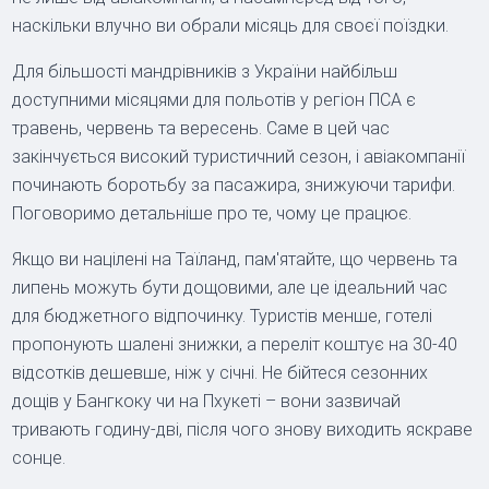
наскільки влучно ви обрали місяць для своєї поїздки.
Для більшості мандрівників з України найбільш
доступними місяцями для польотів у регіон ПСА є
травень, червень та вересень. Саме в цей час
закінчується високий туристичний сезон, і авіакомпанії
починають боротьбу за пасажира, знижуючи тарифи.
Поговоримо детальніше про те, чому це працює.
Якщо ви націлені на Таїланд, пам'ятайте, що червень та
липень можуть бути дощовими, але це ідеальний час
для бюджетного відпочинку. Туристів менше, готелі
пропонують шалені знижки, а переліт коштує на 30-40
відсотків дешевше, ніж у січні. Не бійтеся сезонних
дощів у Бангкоку чи на Пхукеті – вони зазвичай
тривають годину-дві, після чого знову виходить яскраве
сонце.