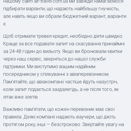
нашому сайті air-travel.com.ua ми завжди намагаємося
підбирати варіанти, що надають найбільшу гнучкість,
але навіть якщо ви обрали бюджетний варіант, варіанти
є.
Щоб отримати тревел-кредит, необхідно діяти швидко.
Краще за все подавати запит на скасування принаймні
за 24-48 годин до вильоту. Якщо ви бронювали квитки
через наш сервіс, зверніться до нашої служби
підтримки. Ми виступимо вашим надійним
посередником у спілкуванні з авіаперевізником.
Пам'ятайте, що авіакомпанії частіше йдуть назустріч,
коли запит подається заздалегідь, а не після того, як
літак вже злетів.
Важливо пам'ятати, що кожен перевізник має свої
правила. Деякі компанії надають ваучери, що діють
протягом року, інші — безстроково. Звертайте увагу на