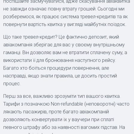
поспішайте засмучуватися, адже скасування авіаквитка
не завжди означає повну втрату грошей. Сьогодні ми
розберемося, як працює система тревел-кредитів та як
повернути вартість квитка у вигляді майбутніх поїздок.
Що таке тревел-кредит? Це фактично депозит, який
авіакомпанія зберігає для вас у своєму внутрішньому
гаманці. Він дозволяє вам не втратити сплачену суму, а
використати її для бронювання наступного рейсу.
Багато хто боїться процедури повернення, але
насправді, якщо знати правила, це досить простий
процес.
Перш за все, важливо зрозуміти тип вашого квитка.
Тарифи з позначкою Non-refundable (неповоротні) часто
лякають пасажирів, проте багато авіакомпаній
дозволяють конвертувати їх у ваучери при сплаті
певного штрафу або за наявності вагомих підстав. На