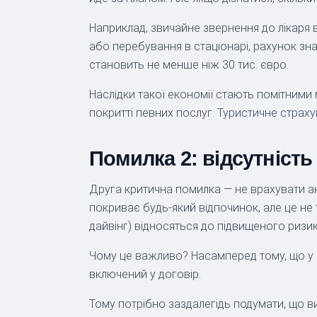
Наприклад, звичайне звернення до лікаря в
або перебування в стаціонарі, рахунок зн
становить не менше ніж 30 тис. євро.
Наслідки такої економії стають помітними
покритті певних послуг.
Туристичне страх
Помилка 2: відсутність
Друга критична помилка — не врахувати ак
покриває будь-який відпочинок, але це не т
дайвінг) відносяться до підвищеного ризик
Чому це важливо? Насамперед тому, що у в
включений у договір.
Тому потрібно заздалегідь подумати, що ви