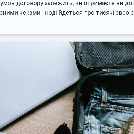
ід умов договору залежить, чи отримаєте ви д
ними чеками. Іноді йдеться про тисячі євро за