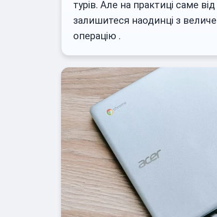
турів. Але на практиці саме в
залишитеся наодинці з величез
операцію .