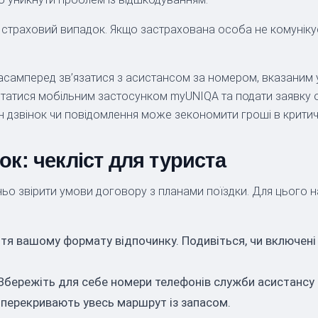
 страховий випадок. Якщо застрахована особа не комуніку
самперед зв’язатися з асистансом за номером, вказаним у
истатися мобільним застосунком myUNIQA та подати заявку 
ин дзвінок чи повідомлення може зекономити гроші в критичн
к: чекліст для туриста
о звірити умови договору з планами поїздки. Для цього н
ття вашому формату відпочинку. Подивіться, чи включені 
. Збережіть для себе номери телефонів служби асистансу
 перекривають увесь маршрут із запасом.