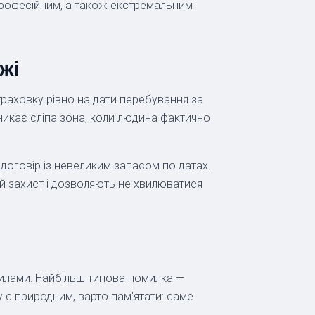
професійним, а також екстремальним
жі
раховку рівно на дати перебування за
никає сліпа зона, коли людина фактично
 договір із невеликим запасом по датах.
ий захист і дозволяють не хвилюватися
вилами. Найбільш типова помилка —
 є природним, варто пам'ятати: саме