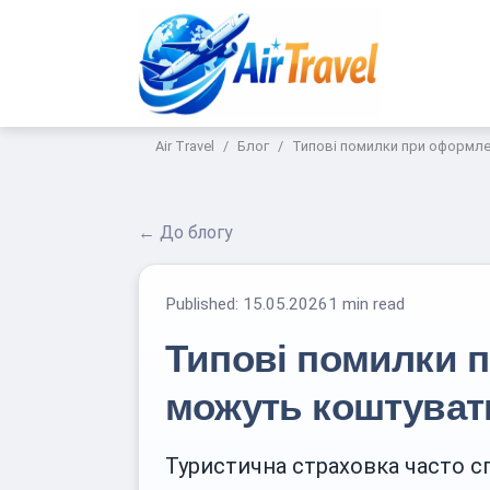
Air Travel
Блог
Типові помилки при оформлен
← До блогу
Published:
15.05.2026
1 min read
Типові помилки п
можуть коштувати
Туристична страховка часто с