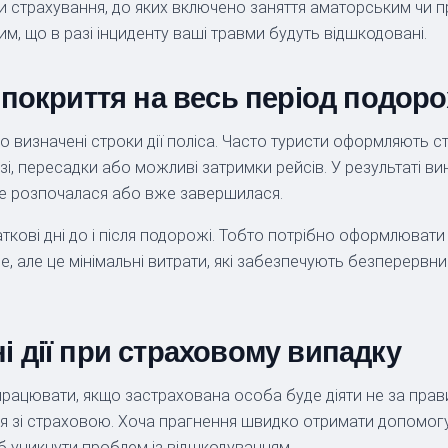
 страхування, до яких включено заняття аматорським чи 
м, що в разі інциденту ваші травми будуть відшкодовані.
 покриття на весь період подоро
визначені строки дії поліса. Часто туристи оформляють ст
і, пересадки або можливі затримки рейсів. У результаті ви
 не розпочалася або вже завершилася.
ткові дні до і після подорожі. Тобто потрібно оформлювати
е, але це мінімальні витрати, які забезпечують безперервн
і дії при страховому випадку
працювати, якщо застрахована особа буде діяти не за пра
ня зі страховою. Хоча прагнення швидко отримати допомогу
б уникнути проблем із відшкодуванням.