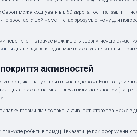
 Європі може коштувати від 50 євро, а госпіталізація — тис
ачно зростає. У цей момент стає зрозуміло, чому для подо
 миттєво: клієнт втрачає можливість звернутися до сучасни
ування
для виїзду за кордон має враховувати загальні прав
 покриття активностей
тивності, які плануються під час подорожі. Багато туристі
ак. Для страхової компанії деякі види активностей (наприкл
у.
ипадку травми під час такої активності страхова може відм
 плануєте робити в поїздці, і вказати це при оформленні ст