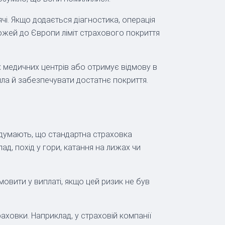
ячі. Якщо додається діагностика, операція
рожей до Європи ліміт страхового покриття
х медичних центрів або отримує відмову в
ила й забезпечувати достатнє покриття.
в думають, що стандартна страховка
ад, похід у гори, катання на лижах чи
овити у виплаті, якщо цей ризик не був
раховки. Наприклад, у страховій компанії