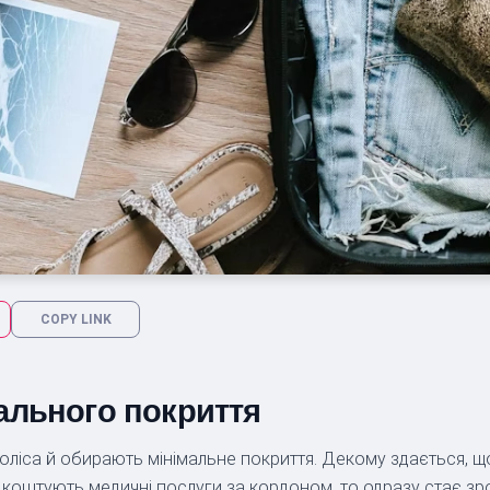
COPY LINK
мального покриття
поліса й обирають мінімальне покриття. Декому здається, 
ки коштують медичні послуги за кордоном, то одразу стає зр