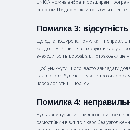
UNIQA можна вибрати розширені програми
спортом. Це дає можливість бути впевнени
Помилка 3: відсутність
Ще одна поширена помилка — неправильно 
кордоном. Вони не враховують час у дороз
знаходиться в дорозі, а дія страховки ще
Щоб уникнути цього, варто закладати дода
Так, договір буде коштувати трохи дорожч
через логістичні нюанси.
Помилка 4: неправильн
Будь-який туристичний договір може не с
самостійний візит до лікаря без узгоджен
асистанс знає, куди краще звернутися, що