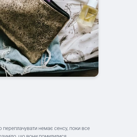
що переплачувати немає сенсу, поки все
озуміло, що вони помилилися.