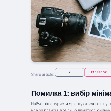
X
FACEBOOK
Share article:
Помилка 1: вибір міні
Найчастіше туристи орієнтуються на ціну 
йде за планом. Але якщо дізнатися, скіль