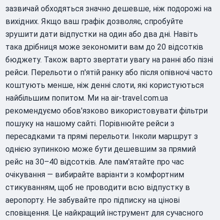
зазвичай обходяться значно дешевше, ніж подорожі на
вихідних. Якщо ваш графік дозволяє, спробуйте
зрушити дати відпустки на один або два дні. Навіть
така дрібниця може зекономити вам до 20 відсотків
бюджету. Також варто звертати увагу на ранні або пізні
рейси. Перельоти о п'ятій ранку або після опівночі часто
коштують менше, ніж денні слоти, які користуються
найбільшим попитом. Ми на air-travel.com.ua
рекомендуємо обов'язково використовувати фільтри
пошуку на нашому сайті. Порівнюйте рейси з
пересадками та прямі перельоти. Інколи маршрут з
однією зупинкою може бути дешевшим за прямий
рейс на 30–40 відсотків. Але пам'ятайте про час
очікування — вибирайте варіанти з комфортним
стикуванням, щоб не проводити всю відпустку в
аеропорту. Не забувайте про підписку на цінові
сповіщення. Це найкращий інструмент для сучасного