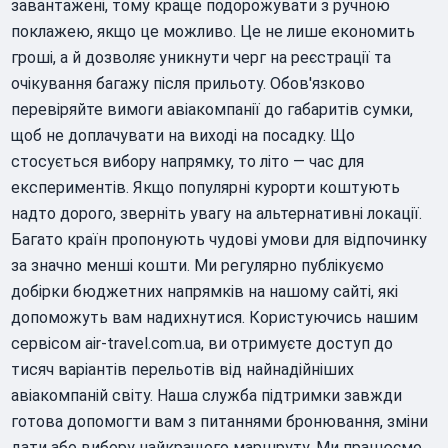
завантажені, тому краще подорожувати з ручною
поклажею, якщо це можливо. Це не лише економить
гроші, а й дозволяє уникнути черг на реєстрації та
очікування багажу після прильоту. Обов'язково
перевіряйте вимоги авіакомпанії до габаритів сумки,
щоб не доплачувати на виході на посадку. Що
стосується вибору напрямку, то літо — час для
експериментів. Якщо популярні курорти коштують
надто дорого, зверніть увагу на альтернативні локації.
Багато країн пропонують чудові умови для відпочинку
за значно менші кошти. Ми регулярно публікуємо
добірки бюджетних напрямків на нашому сайті, які
допоможуть вам надихнутися. Користуючись нашим
сервісом air-travel.com.ua, ви отримуєте доступ до
тисяч варіантів перельотів від найнадійніших
авіакомпаній світу. Наша служба підтримки завжди
готова допомогти вам з питаннями бронювання, зміни
дати або вибору найкращого маршруту. Ми працюємо