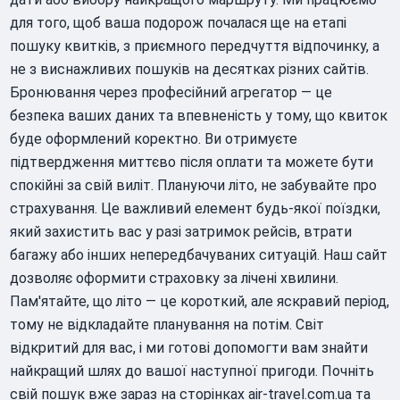
для того, щоб ваша подорож почалася ще на етапі
пошуку квитків, з приємного передчуття відпочинку, а
не з виснажливих пошуків на десятках різних сайтів.
Бронювання через професійний агрегатор — це
безпека ваших даних та впевненість у тому, що квиток
буде оформлений коректно. Ви отримуєте
підтвердження миттєво після оплати та можете бути
спокійні за свій виліт. Плануючи літо, не забувайте про
страхування. Це важливий елемент будь-якої поїздки,
який захистить вас у разі затримок рейсів, втрати
багажу або інших непередбачуваних ситуацій. Наш сайт
дозволяє оформити страховку за лічені хвилини.
Пам'ятайте, що літо — це короткий, але яскравий період,
тому не відкладайте планування на потім. Світ
відкритий для вас, і ми готові допомогти вам знайти
найкращий шлях до вашої наступної пригоди. Почніть
свій пошук вже зараз на сторінках air-travel.com.ua та