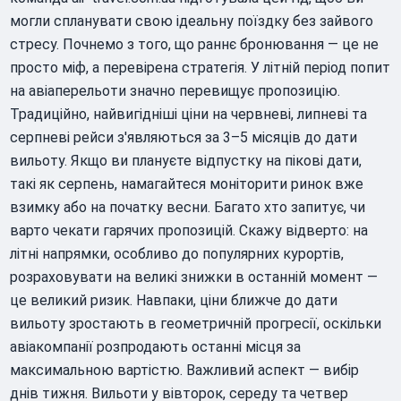
могли спланувати свою ідеальну поїздку без зайвого
стресу. Почнемо з того, що раннє бронювання — це не
просто міф, а перевірена стратегія. У літній період попит
на авіаперельоти значно перевищує пропозицію.
Традиційно, найвигідніші ціни на червневі, липневі та
серпневі рейси з'являються за 3–5 місяців до дати
вильоту. Якщо ви плануєте відпустку на пікові дати,
такі як серпень, намагайтеся моніторити ринок вже
взимку або на початку весни. Багато хто запитує, чи
варто чекати гарячих пропозицій. Скажу відверто: на
літні напрямки, особливо до популярних курортів,
розраховувати на великі знижки в останній момент —
це великий ризик. Навпаки, ціни ближче до дати
вильоту зростають в геометричній прогресії, оскільки
авіакомпанії розпродають останні місця за
максимальною вартістю. Важливий аспект — вибір
днів тижня. Вильоти у вівторок, середу та четвер