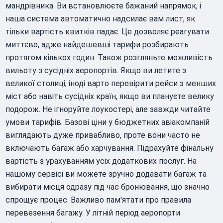
мандрівника. Ви встановлюєте бажаний напрямок, і
наша система автоматично надсилає вам лист, як
тільки вартість квитків падає. Це дозволяє реагувати
миттєво, адже найдешевші тарифи розбирають
протягом кількох годин. Також розгляньте можливість
вильоту з сусідніх аеропортів. Якщо ви летите з
великої столиці, іноді варто перевірити рейси з менших
міст або навіть сусідніх країн, якщо ви плануєте велику
подорож. Не ігноруйте лоукостері, але завжди читайте
умови тарифів. Базові ціни у бюджетних авіакомпаній
виглядають дуже привабливо, проте вони часто не
включають багаж або харчування. Підрахуйте фінальну
вартість з урахуванням усіх додаткових послуг. На
нашому сервісі ви можете зручно додавати багаж та
вибирати місця одразу під час бронювання, що значно
спрощує процес. Важливо пам'ятати про правила
перевезення багажу. У літній період аеропорти