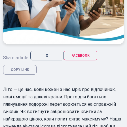
X
FACEBOOK
Share article:
COPY LINK
Літо — це час, коли кожен з нас мріє про відпочинок,
нові емоції та далекі країни. Проте для багатьох
планування подорожі перетворюється на справжній
виклик. Як встигнути забронювати квитки за
найкращою ціною, коли попит сягає максимуму? Наша
команда air-travel.com.ua підготувала цей гід, щоб ви