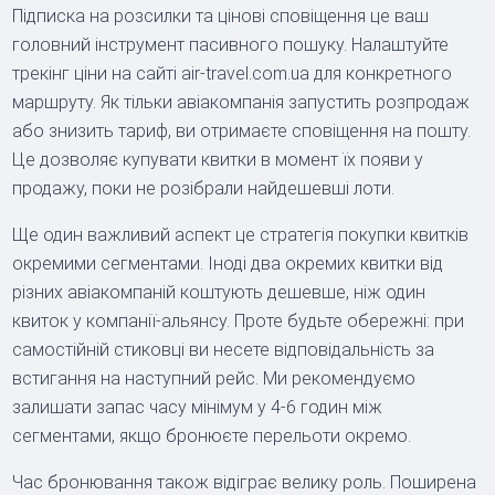
Підписка на розсилки та цінові сповіщення це ваш
головний інструмент пасивного пошуку. Налаштуйте
трекінг ціни на сайті air-travel.com.ua для конкретного
маршруту. Як тільки авіакомпанія запустить розпродаж
або знизить тариф, ви отримаєте сповіщення на пошту.
Це дозволяє купувати квитки в момент їх появи у
продажу, поки не розібрали найдешевші лоти.
Ще один важливий аспект це стратегія покупки квитків
окремими сегментами. Іноді два окремих квитки від
різних авіакомпаній коштують дешевше, ніж один
квиток у компанії-альянсу. Проте будьте обережні: при
самостійній стиковці ви несете відповідальність за
встигання на наступний рейс. Ми рекомендуємо
залишати запас часу мінімум у 4-6 годин між
сегментами, якщо бронюєте перельоти окремо.
Час бронювання також відіграє велику роль. Поширена