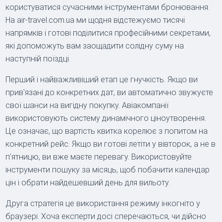
користуватися сучасними інструментами бронювання.
На air-travel.com.ua ми щодня відстежуємо тисячі
напрямків і готові поділитися професійними секретами,
які допоможуть вам заощадити солідну суму на
наступній поїздці.
Перший і найважливіший етап це гнучкість. Якщо ви
прив'язані до конкретних дат, ви автоматично звужуєте
свої шанси на вигідну покупку. Авіакомпанії
використовують систему динамічного ціноутворення.
Це означає, що вартість квитка корелює з попитом на
конкретний рейс. Якщо ви готові летіти у вівторок, а не в
п'ятницю, ви вже маєте перевагу. Використовуйте
інструменти пошуку за місяць, щоб побачити календар
цін і обрати найдешевший день для вильоту.
Друга стратегія це використання режиму інкогніто у
браузері. Хоча експерти досі сперечаються, чи дійсно