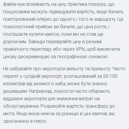
файли кукі впливають на ціну, практика показує, що
пошуковики можуть підвищувати вартість, якщо бачать
повторюваний інтерес до одного і того ж маршруту. Це
психологічний прийом: ви бачите, що ціна росте, і
поспішаєте купити квиток, поки він не став ще
дорожчим. Завжди перевіряйте ціну в режимі
приватного перегляду або через VPN, щоб виключити
цінову дискримінацію за географічною ознакою.
Не забувайте про аеропорти вильоту та прильоту. Часто
переліт у сусідній аеропорт, розташований за 50-100
кілометрів від великого хаба, може бути значно
дешевшим. Наприклад, лоукости часто обирають
віддалені аеропорти для зниження витрат на
обслуговування. Розрахуйте вартість трансферу до
міста. Якщо вона нижча за різницю в ціні квитків, ви
однозначно в плюсі.