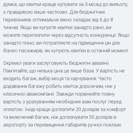
думка, що квитки краще купувати за 3 місяці до вильоту,
є правдивою лише частково. Для бюджетних
перевізників оптимальне вікно складає від 6 до 8
тижнів. Якщо ви купуєте квитки занадто рано, ви
можете переплатити через відсутність конкуренції. Якщо
занадто пізно, ви потрапляєте на підвищення цін для
бізнес-пасажирів, які купують квитки в останній момент.
Окремої уваги заслуговують бюджетні авіалінії.
Пам'ятайте, що низька ціна це лише база. У вартість не
входить багаж, вибір місця та харчування. Часто
додавання багажу робить квиток дорожчим, ніж у
класичної авіакомпанії. Завжди порівнюйте повну
вартість з урахуванням необхідних вам послуг перед
оплатою. Іноді краще доплатити 20 доларів за комфорт
та включений багаж, ніж доплачувати 50 доларів в
аеропорту за перевищення габаритів ручної поклажі.