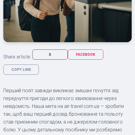
X
FACEBOOK
Share article:
COPY LINK
Перший політ завжди викликає змішані почуття: від
передчуття пригоди до легкого хвилювання через
невідомість. Наша мета на air-travel.com.ua — зробити
так, щоб ваш перший досвід бронювання та польоту
став приємним спогадом, а не джерелом головного
болю. У цьому детальному посібнику ми розберемо