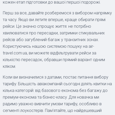
кожен етап підготовки до вашої першої подорожі.
Перш за все, давайте розберемося з вибором напрямку
та часу. Якщо ви летите вперше, краще обирати прямі
рейси. Це значно спрощує життя: не потрібно
хвилюватися про пересадки, затримки стикувальних
рейсів або загублений багаж у транзитних зонах.
Користуючись нашою системою пошуку на air-
travel.com.ua, ви можете відфільтрувати рейси за
кількістю пересадок, обравши прямий варіант одним
кліком.
Коли ви визначилися з датами, постає питання вибору
тарифу. Більшість авіакомпаній сьогодні ділять квитки на
кілька категорій: від базового економа без багажу до
преміум-економа та бізнес-класу. Для новачка ми
радимо уважно вивчити умови тарифу, особливо в
сегменті лоукостерів. Пам'ятайте, що найдешевший