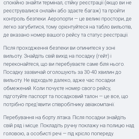
спокійно знайти термінал, стійку реєстрації (якщо ви не
реєструвалися онлайн або здаєте багаж) та пройти
контроль безпеки. Аеропорти — це великі простори, де
легко загубитися, тому орієнтуйтеся на табло вильотів,
де вказано номер вашого рейсу та статус реєстрації.
Після проходження безпеки ви опинитеся у зоні
вильоту. Знайдіть свій вихід на посадку (гейт) і
переконайтеся, що ви перебуваєте саме біля нього.
Посадку зазвичай оголошують за 30-40 хвилин до
вильоту. Не відходьте далеко, адже час посадки
обмежений. Коли почуєте номер свого рейсу,
підготуйте паспорт та посадковий талон — це все, що
потрібно пред'явити співробітнику авіакомпанії.
Перебування на борту літака. Після посадки знайдіть
свій ряд і місце. Покладіть ручну поклажу на полицю над
головою, а особисті речі — під крісло попереду.