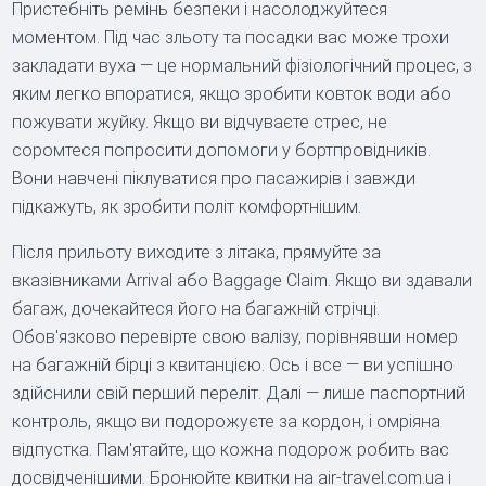
Пристебніть ремінь безпеки і насолоджуйтеся
моментом. Під час зльоту та посадки вас може трохи
закладати вуха — це нормальний фізіологічний процес, з
яким легко впоратися, якщо зробити ковток води або
пожувати жуйку. Якщо ви відчуваєте стрес, не
соромтеся попросити допомоги у бортпровідників.
Вони навчені піклуватися про пасажирів і завжди
підкажуть, як зробити політ комфортнішим.
Після прильоту виходите з літака, прямуйте за
вказівниками Arrival або Baggage Claim. Якщо ви здавали
багаж, дочекайтеся його на багажній стрічці.
Обов'язково перевірте свою валізу, порівнявши номер
на багажній бірці з квитанцією. Ось і все — ви успішно
здійснили свій перший переліт. Далі — лише паспортний
контроль, якщо ви подорожуєте за кордон, і омріяна
відпустка. Пам'ятайте, що кожна подорож робить вас
досвідченішими. Бронюйте квитки на air-travel.com.ua і