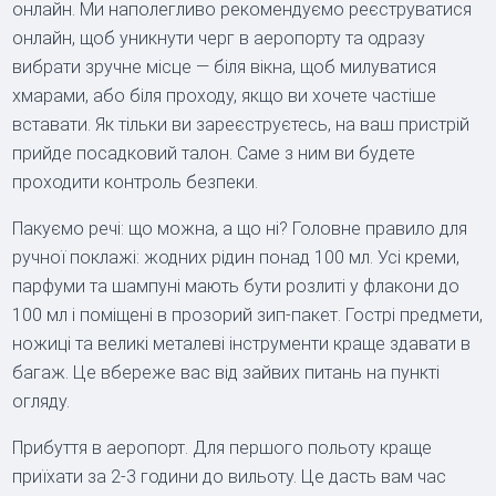
онлайн. Ми наполегливо рекомендуємо реєструватися
онлайн, щоб уникнути черг в аеропорту та одразу
вибрати зручне місце — біля вікна, щоб милуватися
хмарами, або біля проходу, якщо ви хочете частіше
вставати. Як тільки ви зареєструєтесь, на ваш пристрій
прийде посадковий талон. Саме з ним ви будете
проходити контроль безпеки.
Пакуємо речі: що можна, а що ні? Головне правило для
ручної поклажі: жодних рідин понад 100 мл. Усі креми,
парфуми та шампуні мають бути розлиті у флакони до
100 мл і поміщені в прозорий зип-пакет. Гострі предмети,
ножиці та великі металеві інструменти краще здавати в
багаж. Це вбереже вас від зайвих питань на пункті
огляду.
Прибуття в аеропорт. Для першого польоту краще
приїхати за 2-3 години до вильоту. Це дасть вам час