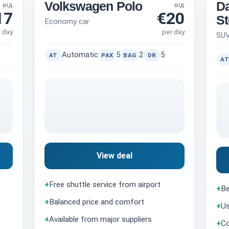
Volkswagen Polo
Da
від
від
17
€20
S
Economy car
r day
per day
SU
Automatic
5
2
5
AT
PAX
BAG
DR
AT
View deal
+
Free shuttle service from airport
+
Be
+
Balanced price and comfort
+
Us
+
Available from major suppliers
+
Co