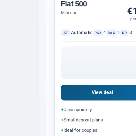
Fiat 500
€
Mini car
pe
Automatic
4
1
3
AT
PAX
BAG
DR
View deal
+
Офіс прокату
+
Small deposit plans
+
Ideal for couples