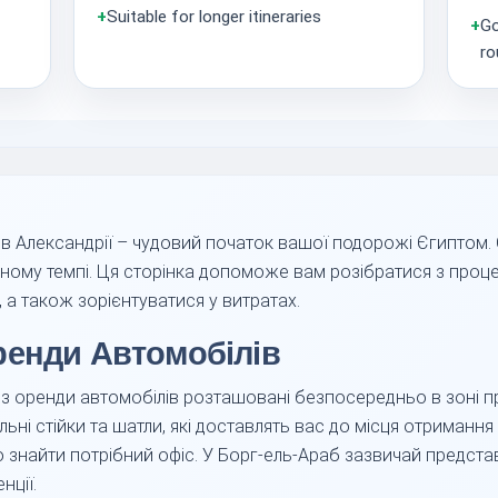
+
Suitable for longer itineraries
+
Go
ro
 в Александрії – чудовий початок вашої подорожі Єгиптом.
сному темпі. Ця сторінка допоможе вам розібратися з проц
 а також зорієнтуватися у витратах.
ренди Автомобілів
й з оренди автомобілів розташовані безпосередньо в зоні п
ьні стійки та шатли, які доставлять вас до місця отримання
знайти потрібний офіс. У Борг-ель-Араб зазвичай представлен
нції.