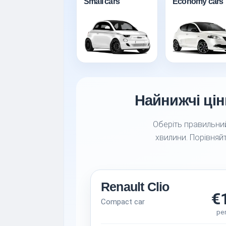
Small cars
Economy cars
Найнижчі цін
Оберіть правильний
хвилини. Порівняйт
Renault Clio
€
Compact car
pe