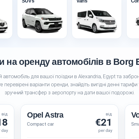
SUVs
Vans
Con
и на оренду автомобілів в Borg El
 автомобіль для вашої поїздки в Alexandria, Egypt та заброн
е перевірені варіанти оренди, знайдіть вигідні денні тарифи
зручний трансфер з аеропорту на дати вашої подорожі.
Opel Astra
V
від
від
18
€21
Compact car
Sma
r day
per day