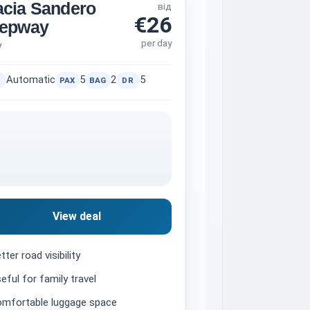
cia Sandero
від
€26
tepway
per day
V
Automatic
5
2
5
PAX
BAG
DR
View deal
tter road visibility
eful for family travel
mfortable luggage space