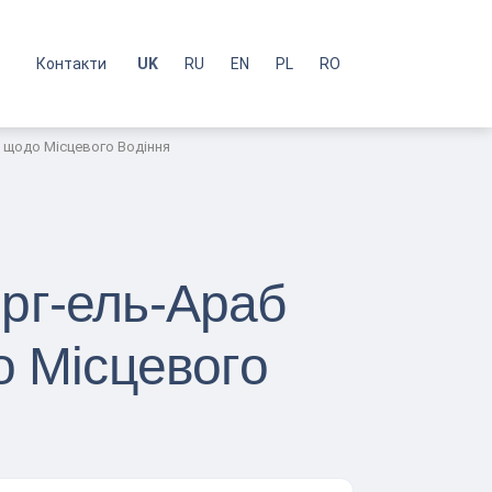
с
Контакти
UK
RU
EN
PL
RO
и щодо Місцевого Водіння
рг-ель-Араб
о Місцевого