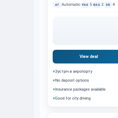
Automatic
5
2
4
AT
PAX
BAG
DR
View deal
+
Зустріч в аеропорту
+
No deposit options
+
Insurance packages available
+
Good for city driving