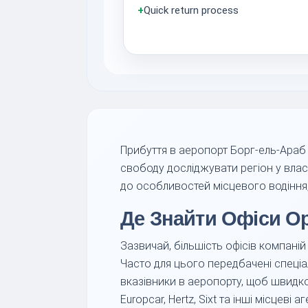
+
Quick return process
Прибуття в аеропорт Борг-ель-Араб
свободу досліджувати регіон у вла
до особливостей місцевого водіння,
Де Знайти Офіси О
Зазвичай, більшість офісів компані
Часто для цього передбачені спеціал
вказівники в аеропорту, щоб швидко 
Europcar, Hertz, Sixt та інші місцеві аге