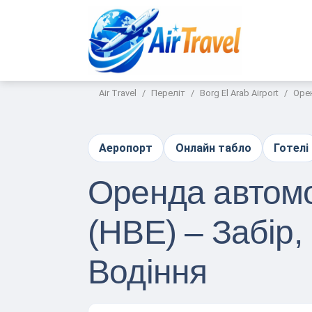
Air Travel
Переліт
Borg El Arab Airport
Орен
Аеропорт
Онлайн табло
Готелі
Оренда автомо
(HBE) – Забір
Водіння