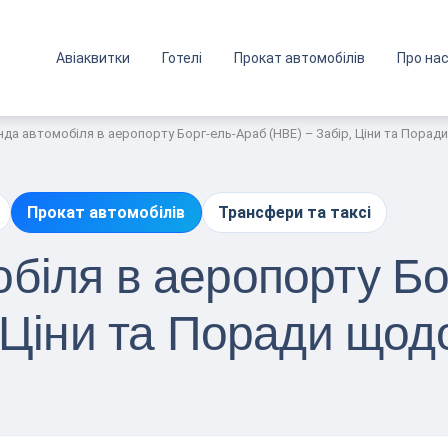
Авіаквитки
Готелі
Прокат автомобілів
Про на
да автомобіля в аеропорту Борг-ель-Араб (HBE) – Забір, Ціни та Порад
Прокат автомобілів
Трансфери та таксі
біля в аеропорту Бо
, Ціни та Поради щод