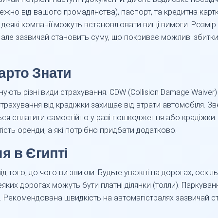
жно від вашого громадянства), паспорт, та кредитна картка
ле деякі компанії можуть встановлювати вищі вимоги. Розмір
 але зазвичай становить суму, що покриває можливі збитки
арто Знати
ують різні види страхування. CDW (Collision Damage Waiver)
 Страхування від крадіжки захищає від втрати автомобіля. З
ться сплатити самостійно у разі пошкодження або крадіжки. 
тість оренди, а які потрібно придбати додатково.
я в Єгипті
від того, до чого ви звикли. Будьте уважні на дорогах, оск
ких дорогах можуть бути платні ділянки (толли). Паркуван
. Рекомендована швидкість на автомагістралях зазвичай ст