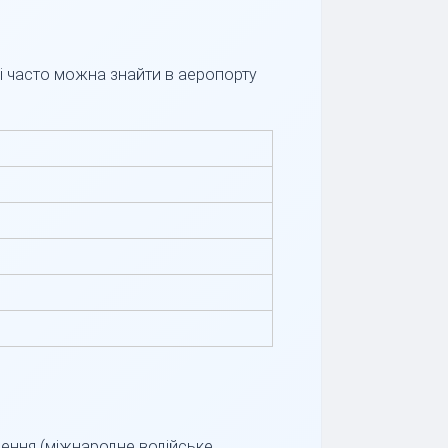
кі часто можна знайти в аеропорту
дчення (міжнародне водійське