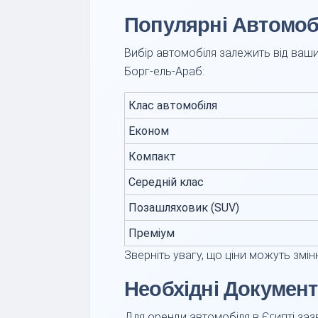
Популярні Автомоб
Вибір автомобіля залежить від ваши
Борг-ель-Араб:
Клас автомобіля
Економ
Компакт
Середній клас
Позашляховик (SUV)
Преміум
Зверніть увагу, що ціни можуть змін
Необхідні Докумен
Для оренди автомобіля в Єгипті заз