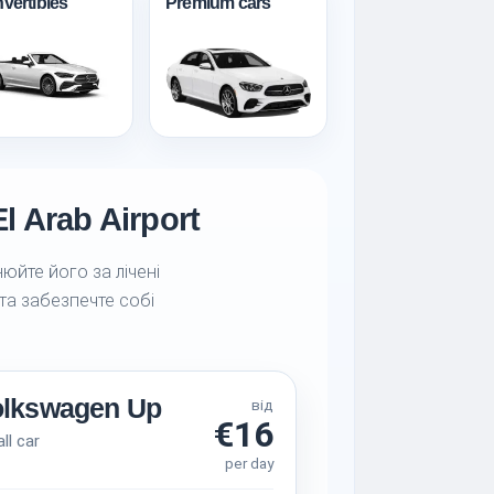
vertibles
Premium cars
 Arab Airport
юйте його за лічені
 та забезпечте собі
olkswagen Up
від
€16
ll car
per day