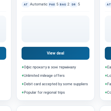
Automatic
5
2
5
AT
PAX
BAG
DR
AT
View deal
+
Офіс прокату в зоні терміналу
+
Ea
+
Unlimited mileage offers
+
Lo
+
Debit card accepted by some suppliers
+
Fa
+
Popular for regional trips
+
Co