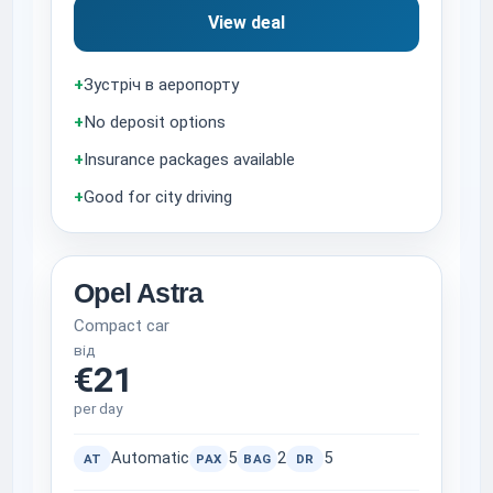
View deal
+
Зустріч в аеропорту
+
No deposit options
+
Insurance packages available
+
Good for city driving
Opel Astra
Compact car
від
€21
per day
Automatic
5
2
5
AT
PAX
BAG
DR