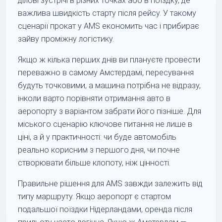
ділові зустрічі в різних точках або в поїздку, де
важлива швидкість старту після рейсу. У такому
сценарії прокат у AMS економить час і прибирає
зайву проміжну логістику.
Якщо ж кілька перших днів ви плануєте провести
переважно в самому Амстердамі, пересування
будуть точковими, а машина потрібна не відразу,
інколи варто порівняти отримання авто в
аеропорту з варіантом забрати його пізніше. Для
міського сценарію ключове питання не лише в
ціні, а й у практичності: чи буде автомобіль
реально корисним з першого дня, чи почне
створювати більше клопоту, ніж цінності.
Правильне рішення для AMS завжди залежить від
типу маршруту. Якщо аеропорт є стартом
подальшої поїздки Нідерландами, оренда після