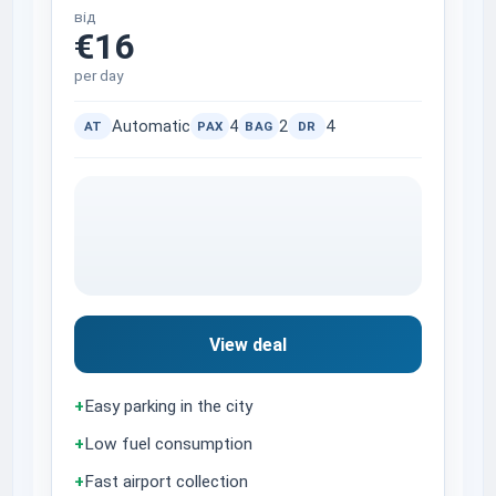
від
€16
per day
Automatic
4
2
4
AT
PAX
BAG
DR
View deal
+
Easy parking in the city
+
Low fuel consumption
+
Fast airport collection