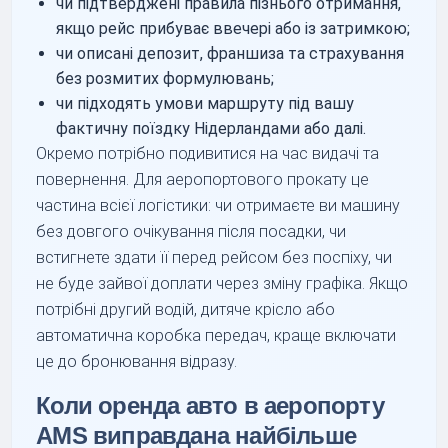
чи підтверджені правила пізнього отримання,
якщо рейс прибуває ввечері або із затримкою;
чи описані депозит, франшиза та страхування
без розмитих формулювань;
чи підходять умови маршруту під вашу
фактичну поїздку Нідерландами або далі.
Окремо потрібно подивитися на час видачі та
повернення. Для аеропортового прокату це
частина всієї логістики: чи отримаєте ви машину
без довгого очікування після посадки, чи
встигнете здати її перед рейсом без поспіху, чи
не буде зайвої доплати через зміну графіка. Якщо
потрібні другий водій, дитяче крісло або
автоматична коробка передач, краще включати
це до бронювання відразу.
Коли оренда авто в аеропорту
AMS виправдана найбільше