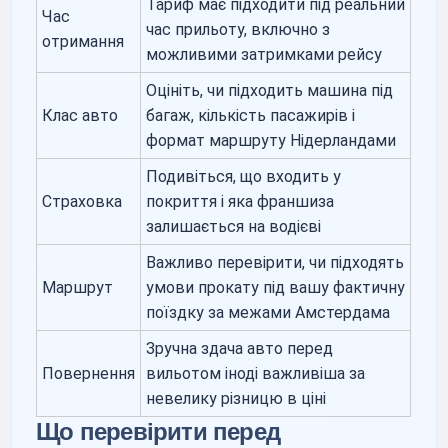
Тариф має підходити під реальний
Час
час прильоту, включно з
отримання
можливими затримками рейсу
Оцініть, чи підходить машина під
Клас авто
багаж, кількість пасажирів і
формат маршруту Нідерландами
Подивіться, що входить у
Страховка
покриття і яка франшиза
залишається на водієві
Важливо перевірити, чи підходять
Маршрут
умови прокату під вашу фактичну
поїздку за межами Амстердама
Зручна здача авто перед
Повернення
вильотом іноді важливіша за
невелику різницю в ціні
Що перевірити перед