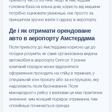
прильоту часто логічна. Якщо ж Амстердам —
головна база на кілька днів, користь від машини
потрібно оцінювати уважніше, ніж просто за
принципом зручно взяти її одразу в аеропорту.
Де і як отримати орендоване
авто в аеропорту Амстердама
Після прильоту до Амстердама корисно ще до
поїздки розуміти, як саме організована видача
автомобіля в аеропорту Схіпгол. У різних
компаній порядок може відрізнятися:
оформлення проходить на стійці в терміналі, у
спеціальній зоні прокату або за інструкцією, яку
надсилають після бронювання. Після
міжнародного рейсу з валізами це має практичне
значення: чим ясніший порядок отримання, тим
спокійніше починається оренда.