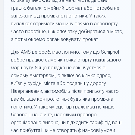
кілька зупинок, виїзд за межі міста, діловий
графік, багаж, сімейний формат або потреба не
залежати від проміжної логістики. У таких
випадках отримати машину прямо в аеропорту
часто простіше, ніж спочатку добиратися в місто,
а потім окремо організовувати прокат.
Для AMS це особливо логічно, тому що Schiphol
добре працює саме як точка старту подальшого
маршруту. Якщо поїздка не закінчується в
самому Амстердамі, а включає кілька адрес,
виїзд у сусідні міста або подальшу дорогу
Нідерландами, автомобіль після прильоту часто
дає більше контролю, ніж будь-яка проміжна
логістика. У такому сценарії важлива не лише
базова ціна, а й те, наскільки прозоро
організована видача, чи підходить тариф під ваш
час прибуття і чи не створять фінансові умови