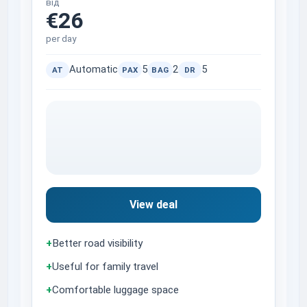
від
€26
per day
Automatic
5
2
5
AT
PAX
BAG
DR
View deal
+
Better road visibility
+
Useful for family travel
+
Comfortable luggage space