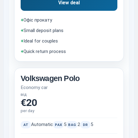
View deal
+
Офіс прокату
+
Small deposit plans
+
Ideal for couples
+
Quick return process
Volkswagen Polo
Economy car
від
€20
per day
Automatic
5
2
5
AT
PAX
BAG
DR