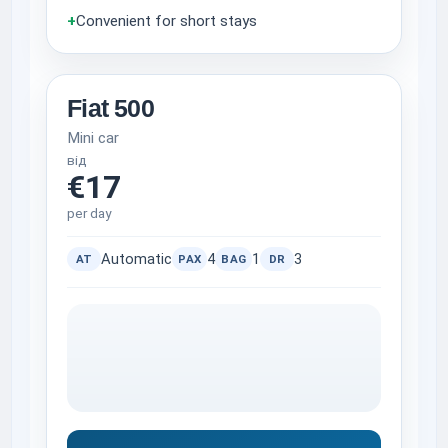
+
Convenient for short stays
Fiat 500
Mini car
від
€17
per day
Automatic
4
1
3
AT
PAX
BAG
DR