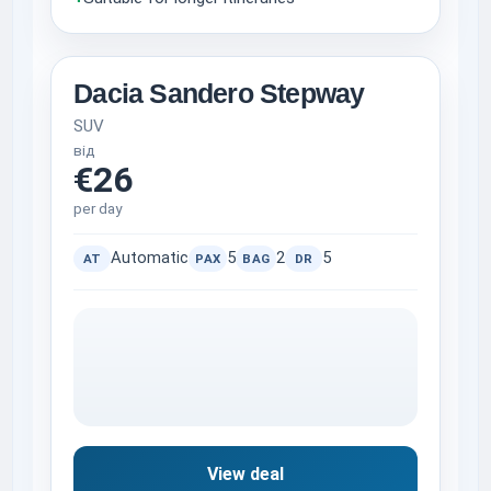
Dacia Sandero Stepway
SUV
від
€26
per day
Automatic
5
2
5
AT
PAX
BAG
DR
View deal