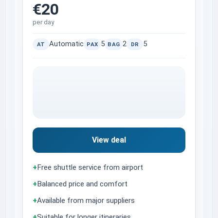
€20
per day
Automatic
5
2
5
AT
PAX
BAG
DR
View deal
+
Free shuttle service from airport
+
Balanced price and comfort
+
Available from major suppliers
+
Suitable for longer itineraries