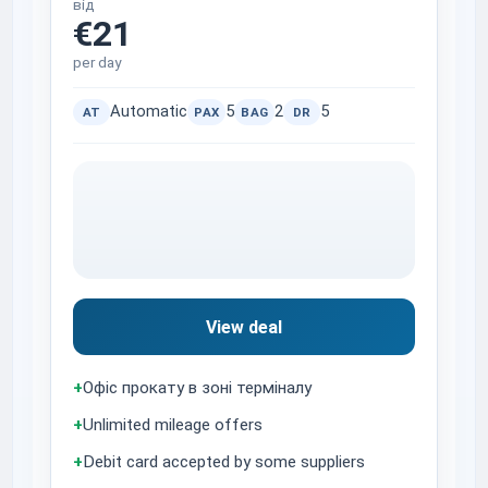
від
€21
per day
Automatic
5
2
5
AT
PAX
BAG
DR
View deal
+
Офіс прокату в зоні терміналу
+
Unlimited mileage offers
+
Debit card accepted by some suppliers