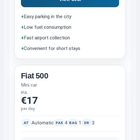
+
Easy parking in the city
+
Low fuel consumption
+
Fast airport collection
+
Convenient for short stays
Fiat 500
Mini car
від
€17
per day
Automatic
4
1
3
AT
PAX
BAG
DR