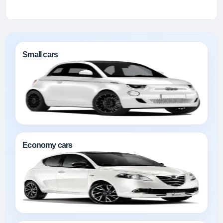
Small cars
Economy cars