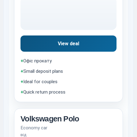
View deal
+
Офіс прокату
+
Small deposit plans
+
Ideal for couples
+
Quick return process
Volkswagen Polo
Economy car
від