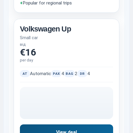
+
Popular for regional trips
Volkswagen Up
Small car
від
€16
per day
Automatic
4
2
4
AT
PAX
BAG
DR
View deal