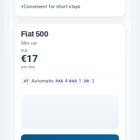
+
Convenient for short stays
Fiat 500
Mini car
від
€17
per day
Automatic
4
1
3
AT
PAX
BAG
DR