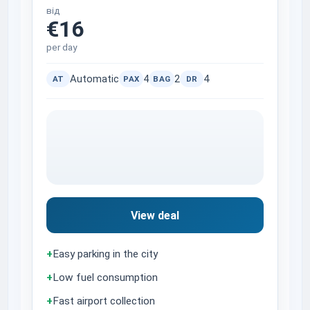
від
€16
per day
Automatic
4
2
4
AT
PAX
BAG
DR
View deal
+
Easy parking in the city
+
Low fuel consumption
+
Fast airport collection