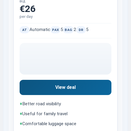
від
€26
per day
Automatic
5
2
5
AT
PAX
BAG
DR
View deal
+
Better road visibility
+
Useful for family travel
+
Comfortable luggage space