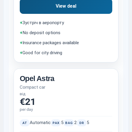
View deal
+
Зустріч в аеропорту
+
No deposit options
+
Insurance packages available
+
Good for city driving
Opel Astra
Compact car
від
€21
per day
Automatic
5
2
5
AT
PAX
BAG
DR