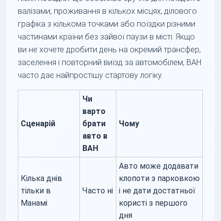
валізами, проживання в кількох місцях, ділового
графіка з кількома точками або поїздки різними
частинами країни без зайвої паузи в місті. Якщо
ви не хочете дробити день на окремий трансфер,
заселення і повторний виїзд за автомобілем, BAH
часто дає найпростішу стартову логіку.
Чи
варто
Сценарій
брати
Чому
авто в
BAH
Авто може додавати
Кілька днів
клопоти з парковкою
тільки в
Часто ні
і не дати достатньої
Манамі
користі з першого
дня