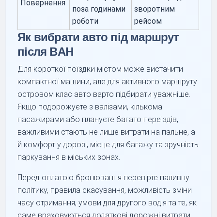
Повернення
поза годинами
зворотним
роботи
рейсом
Як вибрати авто під маршрут
після BAH
Для короткої поїздки містом може вистачити
компактної машини, але для активного маршруту
островом клас авто варто підбирати уважніше.
Якщо подорожуєте з валізами, кількома
пасажирами або плануєте багато переїздів,
важливими стають не лише витрати на пальне, а
й комфорт у дорозі, місце для багажу та зручність
паркування в міських зонах.
Перед оплатою бронювання перевірте паливну
політику, правила скасування, можливість зміни
часу отримання, умови для другого водія та те, як
саме враховуються додаткові дорожні витрати.