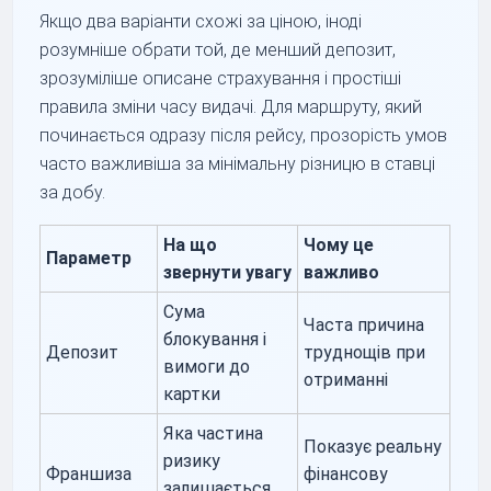
Якщо два варіанти схожі за ціною, іноді
розумніше обрати той, де менший депозит,
зрозуміліше описане страхування і простіші
правила зміни часу видачі. Для маршруту, який
починається одразу після рейсу, прозорість умов
часто важливіша за мінімальну різницю в ставці
за добу.
На що
Чому це
Параметр
звернути увагу
важливо
Сума
Часта причина
блокування і
Депозит
труднощів при
вимоги до
отриманні
картки
Яка частина
Показує реальну
ризику
Франшиза
фінансову
залишається