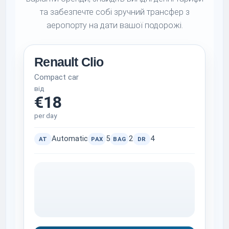
та забезпечте собі зручний трансфер з
аеропорту на дати вашої подорожі.
Renault Clio
Compact car
від
€18
per day
Automatic
5
2
4
AT
PAX
BAG
DR