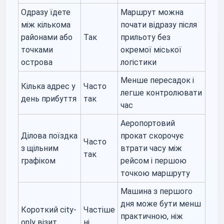
Одразу їдете
Маршрут можна
між кількома
почати відразу після
районами або
Так
прильоту без
точками
окремої міської
острова
логістики
Менше пересадок і
Кілька адрес у
Часто
легше контролювати
день прибуття
так
час
Аеропортовий
Ділова поїздка
прокат скорочує
Часто
з щільним
втрати часу між
так
графіком
рейсом і першою
точкою маршруту
Машина з першого
дня може бути менш
Короткий city-
Частіше
практичною, ніж
only візит
ні